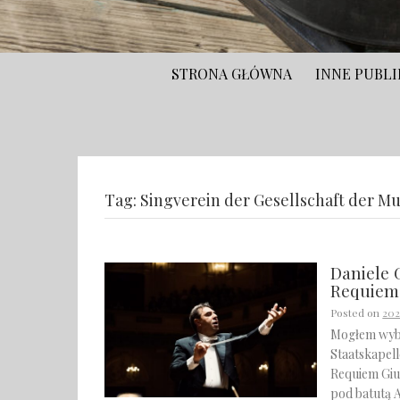
STRONA GŁÓWNA
INNE PUBLI
Tag:
Singverein der Gesellschaft der M
Daniele 
Requiem
Posted on
202
Mogłem wybr
Staatskapel
Requiem Giu
pod batutą 