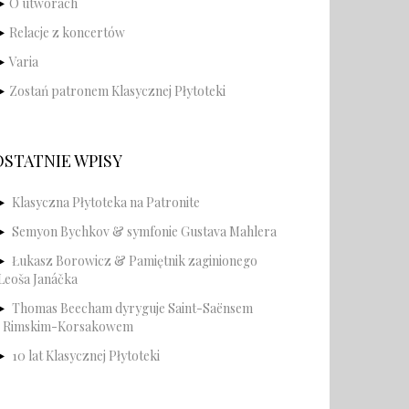
O utworach
Relacje z koncertów
Varia
Zostań patronem Klasycznej Płytoteki
OSTATNIE WPISY
Klasyczna Płytoteka na Patronite
Semyon Bychkov & symfonie Gustava Mahlera
Łukasz Borowicz & Pamiętnik zaginionego
Leoša Janáčka
Thomas Beecham dyryguje Saint-Saënsem
i Rimskim-Korsakowem
10 lat Klasycznej Płytoteki