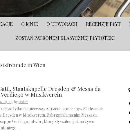
KACJE
O MNIE
O UTWORACH
RECENZJE PŁYT
ZOSTAŃ PATRONEM KLASYCZNEJ PŁYTOTEKI
S
usikfreunde in Wien
Gatti, Staatskapelle Dresden & Messa da
 Verdiego w Musikverein
6-05-24
by
Oskar
ać się tylko na pierwszy z trzech koncertów Sächsische
le Dresden w Musikverein. Zabrzmiała na nim Messa da
seppe Verdiego, utwór, który słyszałem już na żywo
Antoniego…