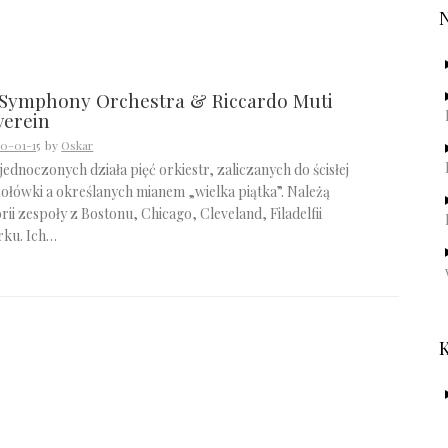
 Symphony Orchestra & Riccardo Muti
verein
0-01-15
by
Oskar
ednoczonych działa pięć orkiestr, zaliczanych do ścisłej
zołówki a określanych mianem „wielka piątka”. Należą
orii zespoły z Bostonu, Chicago, Cleveland, Filadelfii
rku. Ich…