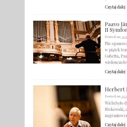
Czytaj dalej
Paavo Jä
II Symfo
Posted on
202
Nie opanował
w piątek trz
Gabetta, Pa
wioloncze
Czytaj dalej
Herbert 
Posted on
202
Wielu było 
Stokowski, c
nagraniowym
Czytaj dalej