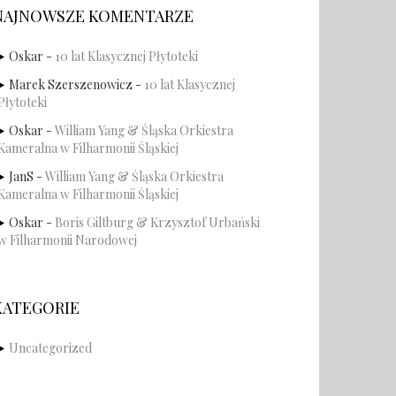
NAJNOWSZE KOMENTARZE
Oskar
-
10 lat Klasycznej Płytoteki
Marek Szerszenowicz
-
10 lat Klasycznej
Płytoteki
Oskar
-
William Yang & Śląska Orkiestra
Kameralna w Filharmonii Śląskiej
JanS
-
William Yang & Śląska Orkiestra
Kameralna w Filharmonii Śląskiej
Oskar
-
Boris Giltburg & Krzysztof Urbański
w Filharmonii Narodowej
KATEGORIE
Uncategorized