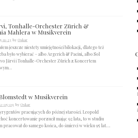
rvi, Tonhalle-Orchester Zürich &
nia Mahlera w Musikverein
5-11-23
by
Oskar
em jeszcze niestety umiejętności bilokacji, dlatego też
eba było wybierać – albo Argerich & Pacini, albo Sol
avo Järvi i Tonhalle-Orchester Zürich z Koncertem
lowym…
Blomstedt w Musikverein
2-05-09
by
Oskar
dyrygentów pracujących do późnej starości. Leopold
hoć koncertowanie porzucił mając 92 lata, to w studiu
 pracował do samego końca, do śmierci w wieku 95 lat….