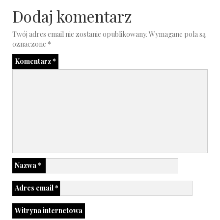
Dodaj komentarz
Twój adres email nie zostanie opublikowany.
Wymagane pola są
oznaczone
*
Komentarz
*
Nazwa
*
Adres email
*
Witryna internetowa