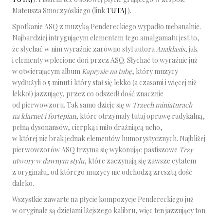
Mateusza Smoczyńskiego (link
TUTAJ
).
Spotkanie ASQ z muzyką Pendereckiego wypadło niebanalnie.
Najbardziej intrygującym elementem tego amalgamatu jest to,
że słychać w nim wyraźnie zarówno styl autora
Anaklasis
, jak
i elementy wplecione doń przez ASQ. Słychać to wyraźnie już
w otwierającym album
Kaprysie na tubę
, który muzycy
wydłużyli o 5 minut i który stał się lekko (a czasami i więcej niż
lekko!) jazzujący, przez co odszedł dość znacznie
od pierwowzoru. Tak samo dzieje się w
Trzech miniaturach
na klarnet i fortepian
, które otrzymały tutaj oprawę radykalną,
pełną dysonansów, cierpką i miło drażniącą ucho,
w której nie brak jednak elementów humorystycznych. Najbliżej
pierwowzorów ASQ trzyma się wykonując pastiszowe
Trzy
utwory w dawnym stylu
, które zaczynają się zawsze cytatem
z oryginału, od którego muzycy nie odchodzą zresztą dość
daleko.
Wszystkie zawarte na płycie kompozycje Pendereckiego już
w oryginale są dziełami lżejszego kalibru, więc ten jazzujący ton