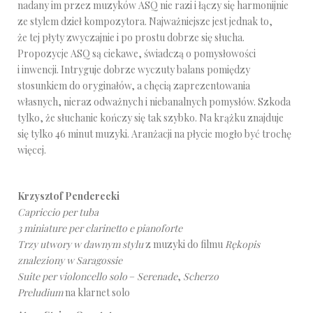
nadany im przez muzyków ASQ nie razi i łączy się harmonijnie
ze stylem dzieł kompozytora. Najważniejsze jest jednak to,
że tej płyty zwyczajnie i po prostu dobrze się słucha.
Propozycje ASQ są ciekawe, świadczą o pomysłowości
i inwencji. Intryguje dobrze wyczuty balans pomiędzy
stosunkiem do oryginałów, a chęcią zaprezentowania
własnych, nieraz odważnych i niebanalnych pomysłów. Szkoda
tylko, że słuchanie kończy się tak szybko. Na krążku znajduje
się tylko 46 minut muzyki. Aranżacji na płycie mogło być trochę
więcej.
Krzysztof Penderecki
Capriccio per tuba
3 miniature per clarinetto e pianoforte
Trzy utwory w dawnym stylu
z muzyki do filmu
Rękopis
znaleziony w Saragossie
Suite per violoncello solo
–
Serenade
,
Scherzo
Preludium
na klarnet solo