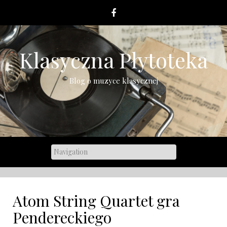
Skip
to
content
Klasyczna Płytoteka
Blog o muzyce klasycznej
Atom String Quartet gra
Pendereckiego