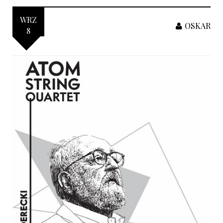
WRZ
OSKAR
8