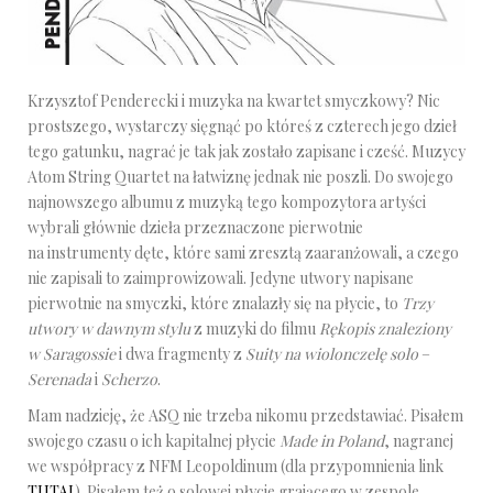
Krzysztof Penderecki i muzyka na kwartet smyczkowy? Nic
prostszego, wystarczy sięgnąć po któreś z czterech jego dzieł
tego gatunku, nagrać je tak jak zostało zapisane i cześć. Muzycy
Atom String Quartet na łatwiznę jednak nie poszli. Do swojego
najnowszego albumu z muzyką tego kompozytora artyści
wybrali głównie dzieła przeznaczone pierwotnie
na instrumenty dęte, które sami zresztą zaaranżowali, a czego
nie zapisali to zaimprowizowali. Jedyne utwory napisane
pierwotnie na smyczki, które znalazły się na płycie, to
Trzy
utwory w dawnym stylu
z muzyki do filmu
Rękopis znaleziony
w Saragossie
i dwa fragmenty z
Suity na wiolonczelę solo
–
Serenada
i
Scherzo
.
Mam nadzieję, że ASQ nie trzeba nikomu przedstawiać. Pisałem
swojego czasu o ich kapitalnej płycie
Made in Poland
, nagranej
we współpracy z NFM Leopoldinum (dla przypomnienia link
TUTAJ
). Pisałem też o solowej płycie grającego w zespole