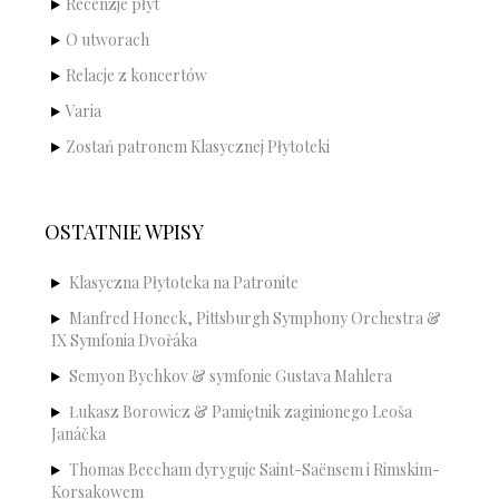
Recenzje płyt
O utworach
Relacje z koncertów
Varia
Zostań patronem Klasycznej Płytoteki
OSTATNIE WPISY
Klasyczna Płytoteka na Patronite
Manfred Honeck, Pittsburgh Symphony Orchestra &
IX Symfonia Dvořáka
Semyon Bychkov & symfonie Gustava Mahlera
Łukasz Borowicz & Pamiętnik zaginionego Leoša
Janáčka
Thomas Beecham dyryguje Saint-Saënsem i Rimskim-
Korsakowem