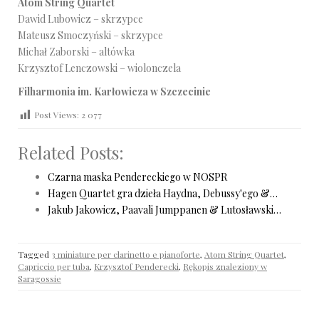
Atom String Quartet
Dawid Lubowicz – skrzypce
Mateusz Smoczyński – skrzypce
Michał Zaborski – altówka
Krzysztof Lenczowski – wiolonczela
Filharmonia im. Karłowicza w Szczecinie
Post Views:
2 077
Related Posts:
Czarna maska Pendereckiego w NOSPR
Hagen Quartet gra dzieła Haydna, Debussy'ego &…
Jakub Jakowicz, Paavali Jumppanen & Lutosławski…
Tagged
3 miniature per clarinetto e pianoforte
,
Atom String Quartet
,
Capriccio per tuba
,
Krzysztof Penderecki
,
Rękopis znaleziony w
Saragossie