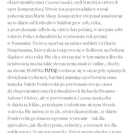
ekspresjonistycznej
Czarnej maski
, czyli trzeciej z czterech
oper kompozytora. Utwór ten poprowadziła w wersji
półscenicznej Marin Alsop. Kompozytor otrzymał zamówienie
na to dzieło od festiwalu w Salzburgu w 1982 roku,
a prawykonanie odbyło się cztery lata później, w sierpniu 1986
roku (w Polsce jednoaktówkę wystawiono rok później
w Poznaniu). Twórca oparł się na sztuce noblisty Gerharta
Hauptmanna, której akcja rozgrywa się w Bolkowie na Dolnym
Śląsku w 1662 roku. Nie chcę streszczać w tym miejscu libretta
(z łatwością można takie streszczenia znaleźć online, choćby
na stronie NOSPRu
TUTAJ
) i wdawać się w szczegóły opisanych
dźwiękami wydarzeń, bardziej zajmująca jest bowiem sama
muzyka. Dzieło Pendereckiego porównano swego czasu
do ekspresjonistycznych jednoaktówek Richarda Straussa –
Salome
i
Elektry
, ale w porównaniu z
Czarną maską
oba
te dzieła są lekkie, przystępne i eufoniczne niczym
Wesoła
wdówka
. Nie mówię że to źle, stwierdzam jedynie, że dzieło
Pendereckiego stanowi ogromne wyzwanie – tak dla
śpiewaków, jak dla dyrygenta, orkiestry, a wreszcie też dla
publiczności. To nie jest muzyka, której można słuchać często