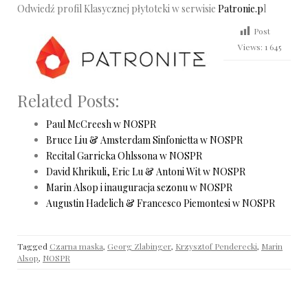
Odwiedź profil Klasycznej płytoteki w serwisie
Patronie.p
l
Post
Views:
1 645
Related Posts:
Paul McCreesh w NOSPR
Bruce Liu & Amsterdam Sinfonietta w NOSPR
Recital Garricka Ohlssona w NOSPR
David Khrikuli, Eric Lu & Antoni Wit w NOSPR
Marin Alsop i inauguracja sezonu w NOSPR
Augustin Hadelich & Francesco Piemontesi w NOSPR
Tagged
Czarna maska
,
Georg Zlabinger
,
Krzysztof Penderecki
,
Marin
Alsop
,
NOSPR