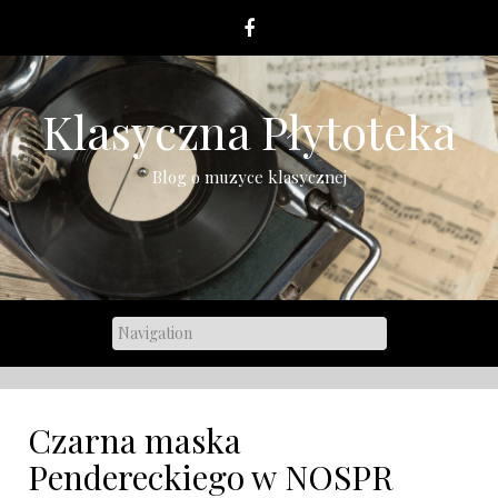
Skip
to
content
Klasyczna Płytoteka
Blog o muzyce klasycznej
Czarna maska
Pendereckiego w NOSPR