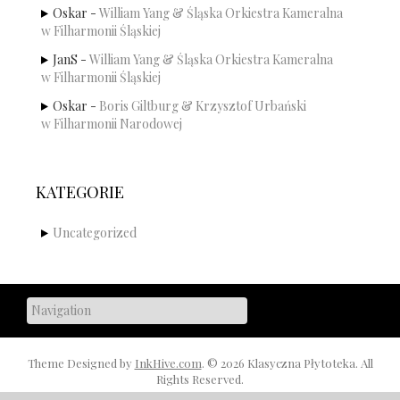
Oskar
-
William Yang & Śląska Orkiestra Kameralna
w Filharmonii Śląskiej
JanS
-
William Yang & Śląska Orkiestra Kameralna
w Filharmonii Śląskiej
Oskar
-
Boris Giltburg & Krzysztof Urbański
w Filharmonii Narodowej
KATEGORIE
Uncategorized
Theme Designed by
InkHive.com
.
© 2026 Klasyczna Płytoteka. All
Rights Reserved.