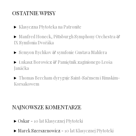
OSTATNIE WPISY
Klasyczna Płytoteka na Patronite
Manfred Honeck, Pittsburgh Symphony Orchestra &
IX Symfonia Dvořáka
Semyon Bychkov & symfonie Gustava Mahlera
Łukasz Borowicz & Pamiętnik zaginionego Leoša
Janáčka
Thomas Beecham dyryguje Saint-Saënsem i Rimskim-
Korsakowem
NAJNOWSZE KOMENTARZE
Oskar
-
10 lat Klasycznej Płytoteki
Marek Szerszenowicz
-
10 lat Klasycznej Płytoteki