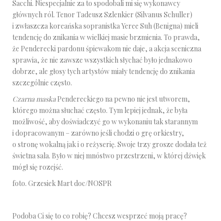
Sacchi. Niespecjalnie za to spodobali mi się wykonawcy
głównych ról. Tenor Tadeusz Szlenkier (Silvanus Schuller)
i zwłaszcza koreańska sopranistka Yeree Suh (Benigna) mieli
tendencję do znikania w wielkiej masie brzmienia. To prawda,
że Penderecki pardonu śpiewakom nie daje, a akcja sceniczna
sprawia, że nie zawsze wszystkich słychać było jednakowo
dobrze, ale głosy tych artystów miały tendencję do znikania
szczególnie często.
Czarna maska
Pendereckiego na pewno nie jest utworem,
którego można słuchać często. Tym lepiej jednak, że była
możliwość, aby doświadczyć go w wykonaniu tak starannym
i dopracowanym – zarówno jeśli chodzi o grę orkiestry,
o stronę wokalną jak i o reżyserię. Swoje trzy grosze dodała też
świetna sala. Było w niej mnóstwo przestrzeni, w której dźwięk
mógł się rozejść.
foto. Grzesiek Mart doc/NOSPR
Podoba Ci się to co robię? Chcesz wesprzeć moją pracę?