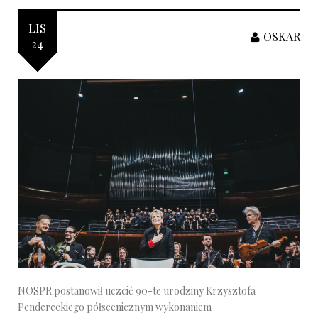
LIS
OSKAR
24
NOSPR postanowił uczcić 90-te urodziny Krzysztofa
Pendereckiego półscenicznym wykonaniem