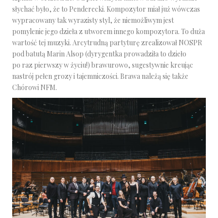
słychać było, że to Penderecki. Kompozytor miał już wówczas
wypracowany tak wyrazisty styl, że niemożliwym jest
pomylenie jego dzieła z utworem innego kompozytora. To duża
wartość tej muzyki. Arcytrudną partyturę zrealizował NOSPR
pod batutą Marin Alsop (dyrygentka prowadziła to dzieło
po raz pierwszy w życiu!) brawurowo, sugestywnie kreując
nastrój pełen grozy i tajemniczości. Brawa należą się także
Chórowi NFM.