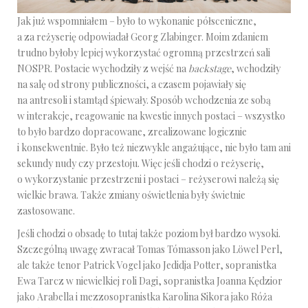
Jak już wspomniałem – było to wykonanie półsceniczne,
a za reżyserię odpowiadał Georg Zlabinger. Moim zdaniem
trudno byłoby lepiej wykorzystać ogromną przestrzeń sali
NOSPR. Postacie wychodziły z wejść na
backstage
, wchodziły
na salę od strony publiczności, a czasem pojawiały się
na antresoli i stamtąd śpiewały. Sposób wchodzenia ze sobą
w interakcje, reagowanie na kwestie innych postaci – wszystko
to było bardzo dopracowane, zrealizowane logicznie
i konsekwentnie. Było też niezwykle angażujące, nie było tam ani
sekundy nudy czy przestoju. Więc jeśli chodzi o reżyserię,
o wykorzystanie przestrzeni i postaci – reżyserowi należą się
wielkie brawa. Także zmiany oświetlenia były świetnie
zastosowane.
Jeśli chodzi o obsadę to tutaj także poziom był bardzo wysoki.
Szczególną uwagę zwracał Tomas Tómasson jako Löwel Perl,
ale także tenor Patrick Vogel jako Jedidja Potter, sopranistka
Ewa Tarcz w niewielkiej roli Dagi, sopranistka Joanna Kędzior
jako Arabella i mezzosopranistka Karolina Sikora jako Róża