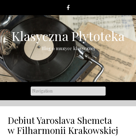
Skip
to
content
Klasyczna Płytoteka
Blog o muzyce klasycznej
Debiut Yaroslava Shemeta
w Filharmonii Krakowskiej