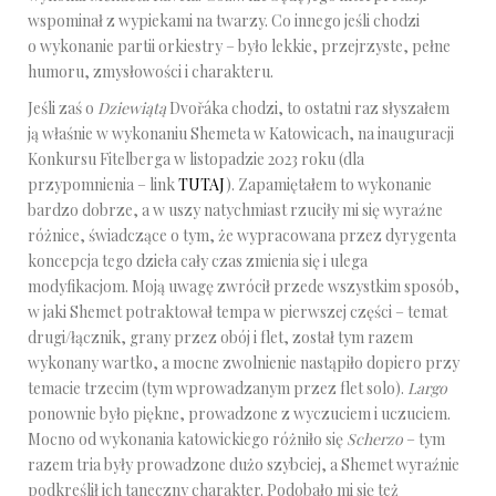
wspominał z wypiekami na twarzy. Co innego jeśli chodzi
o wykonanie partii orkiestry – było lekkie, przejrzyste, pełne
humoru, zmysłowości i charakteru.
Jeśli zaś o
Dziewiątą
Dvořáka chodzi, to ostatni raz słyszałem
ją właśnie w wykonaniu Shemeta w Katowicach, na inauguracji
Konkursu Fitelberga w listopadzie 2023 roku (dla
przypomnienia – link
TUTAJ
). Zapamiętałem to wykonanie
bardzo dobrze, a w uszy natychmiast rzuciły mi się wyraźne
różnice, świadczące o tym, że wypracowana przez dyrygenta
koncepcja tego dzieła cały czas zmienia się i ulega
modyfikacjom. Moją uwagę zwrócił przede wszystkim sposób,
w jaki Shemet potraktował tempa w pierwszej części – temat
drugi/łącznik, grany przez obój i flet, został tym razem
wykonany wartko, a mocne zwolnienie nastąpiło dopiero przy
temacie trzecim (tym wprowadzanym przez flet solo).
Largo
ponownie było piękne, prowadzone z wyczuciem i uczuciem.
Mocno od wykonania katowickiego różniło się
Scherzo
– tym
razem tria były prowadzone dużo szybciej, a Shemet wyraźnie
podkreślił ich taneczny charakter. Podobało mi się też