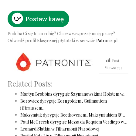
Podoba Ci się to co robię? Chcesz wesprzeć moją pracę?
Odwiedź profil Klasycznej płytoteki w serwisie
Patronie.p
l
Post
Views:
733
Related Posts:
Martyn Brabbins dyryguje Szymanowskim i Holstem w…
Borowicz dyryguje Korngoldem, Guilmantem
i Straussem…
Maksymiuk dyryguje Beethovenem, Maksymiukiem &…
Paul McCreesh dyryguje Messa da Requiem Verdiego w…
Leonard Slatkin w Filharmonii Narodowej
Recital Kate Liu w Filharmonii Narodowej