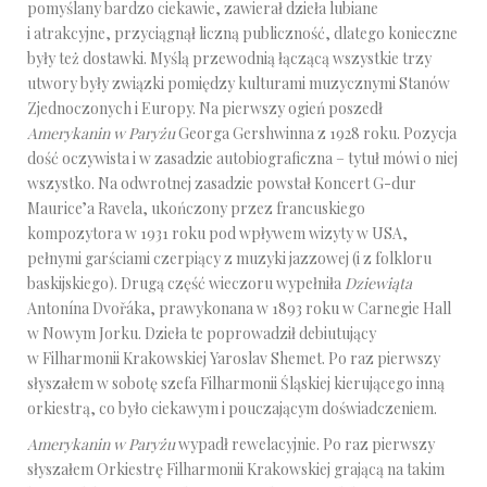
pomyślany bardzo ciekawie, zawierał dzieła lubiane
i atrakcyjne, przyciągnął liczną publiczność, dlatego konieczne
były też dostawki. Myślą przewodnią łączącą wszystkie trzy
utwory były związki pomiędzy kulturami muzycznymi Stanów
Zjednoczonych i Europy. Na pierwszy ogień poszedł
Amerykanin w Paryżu
Georga Gershwinna z 1928 roku. Pozycja
dość oczywista i w zasadzie autobiograficzna – tytuł mówi o niej
wszystko. Na odwrotnej zasadzie powstał Koncert G-dur
Maurice’a Ravela, ukończony przez francuskiego
kompozytora w 1931 roku pod wpływem wizyty w USA,
pełnymi garściami czerpiący z muzyki jazzowej (i z folkloru
baskijskiego). Drugą część wieczoru wypełniła
Dziewiąta
Antonína Dvořáka, prawykonana w 1893 roku w Carnegie Hall
w Nowym Jorku. Dzieła te poprowadził debiutujący
w Filharmonii Krakowskiej Yaroslav Shemet. Po raz pierwszy
słyszałem w sobotę szefa Filharmonii Śląskiej kierującego inną
orkiestrą, co było ciekawym i pouczającym doświadczeniem.
Amerykanin w Paryżu
wypadł rewelacyjnie. Po raz pierwszy
słyszałem Orkiestrę Filharmonii Krakowskiej grającą na takim