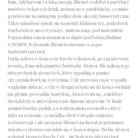
luzie, tak barwnie i z taką energią. Shemet wydobył z partytury
mnóstwo ciekawych detali, zwłaszcza w partii blachy, co miało
przełożenie na umiejętnie podkreślone akcenty humorystyczne.
Także saksofony spisały się na medal. Klaksony też, aczkolwiek
trzeba było je nieco wyciszyć, umieszczając pod materiałem.
Poprzednim razem słyszałem to dzieło pod batutą Slatkina
w NOSPR. Wykonanie Shemeta stawiam
ex aequo
tamtej interpretacji.
Partię solową w Koncercie Ravela wykonywał, po raz pierwszy
zresztą, francuski pianista Christophe Alvarez. Nie zaliczę jego
interpretacji do grona tych, które zapadają w pamięć
czy czymkolwiek się wyróżniają. O ile pierwsza część wypadła
względnie dobrze, o tyle w drugiej artysta nie do końca wiedział
jak płynnie prowadzić kantylenę, która rwała się, a niektóre
dźwięki były w niej wykonywane dziwnie niepewnie. W finale
pianista bardzo pędził, a w jednym miejscu wszedł o cztery
takty za wcześnie, co na kilka chwil wytrąciło orkiestrę
z równowagi. Całe szczęście Shemet zachował przytomność
umysłu i wykonawcom udało się w końcu złapać. Na bis Alvarez
wykonał
Menueta
Ravela. Cóż… nie będę jego interpretacji