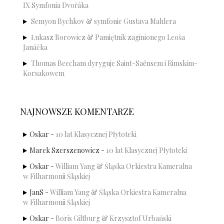
IX Symfonia Dvořáka
Semyon Bychkov & symfonie Gustava Mahlera
Łukasz Borowicz & Pamiętnik zaginionego Leoša
Janáčka
Thomas Beecham dyryguje Saint-Saënsem i Rimskim-
Korsakowem
NAJNOWSZE KOMENTARZE
Oskar
-
10 lat Klasycznej Płytoteki
Marek Szerszenowicz
-
10 lat Klasycznej Płytoteki
Oskar
-
William Yang & Śląska Orkiestra Kameralna
w Filharmonii Śląskiej
JanS
-
William Yang & Śląska Orkiestra Kameralna
w Filharmonii Śląskiej
Oskar
-
Boris Giltburg & Krzysztof Urbański