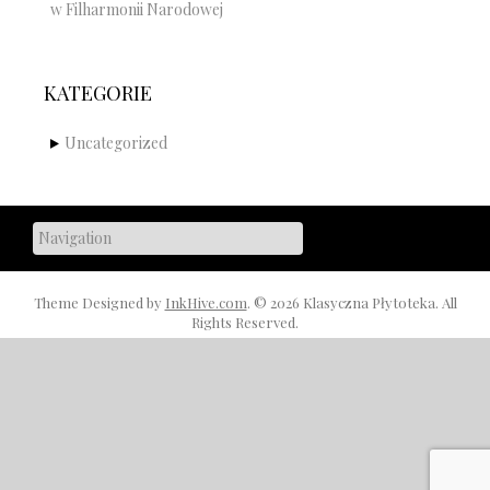
w Filharmonii Narodowej
KATEGORIE
Uncategorized
Theme Designed by
InkHive.com
.
© 2026 Klasyczna Płytoteka. All
Rights Reserved.