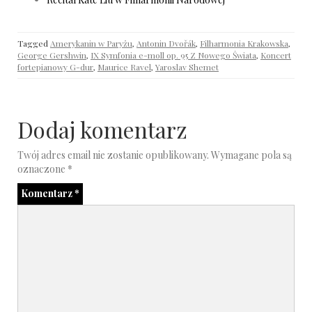
Tagged
Amerykanin w Paryżu
,
Antonin Dvořák
,
Filharmonia Krakowska
,
George Gershwin
,
IX Symfonia e-moll op. 95 Z Nowego Świata
,
Koncert
fortepianowy G-dur
,
Maurice Ravel
,
Yaroslav Shemet
Dodaj komentarz
Twój adres email nie zostanie opublikowany.
Wymagane pola są
oznaczone
*
Komentarz
*