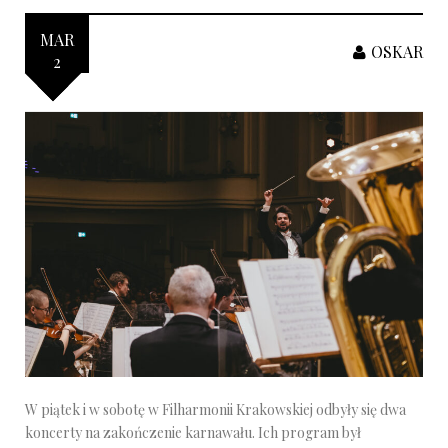
MAR
OSKAR
2
W piątek i w sobotę w Filharmonii Krakowskiej odbyły się dwa
koncerty na zakończenie karnawału. Ich program był