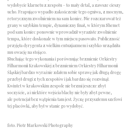
wydobycie klarnetu z zespołu – to mały detal, a zawsze cieszy
ucho. Frapująco wypadło zakończenie tego ogniwa, z mocnym,
retorycznym zwolnieniem na sam koniec. Nie rozczarował też
grany w szybkim tempie, dynamiczny finał, w którym Shemet
pod sam koniec ponownie wprowadził wyraziste zwolnienie
tempa, które doskonale w tym miejscu pasowało. Publiczność
przyjęła dyrygenta z wielkim entuzjazmem i szybko urządziła
mu owację na stojąco.
Słuchając tego wykonania i porównując brzmienie Orkiestry
Filharmonii Krakowskiej z brzmieniem Orkiestry Filharmonii
Śląskiej bardzo wyraźnie zdałem sobie sprawę jak długą drogę
przebył drugi z tych zespołów i jak bardzo się rozwinął.
Kwintet w krakowskim zespole nie brzmi jeszcze zbyt
soczyście, a i niektóre wejścia blachy nie były zbyt pewne,
ale potencjał bez wątpienia tam jest. Życzę przyszłemu szefowi
tej placówki, aby był w stanie go wydobyć.
foto. Piotr Markowski Photography