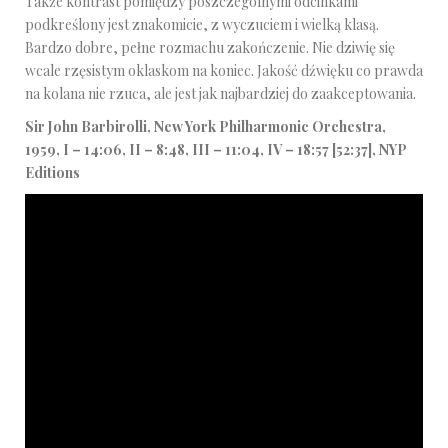
Także kontrast pomiędzy poszczególnymi odcinkami
dźwiękowych
podkreślony jest znakomicie, z wyczuciem i wielką klasą.
Bardzo dobre, pełne rozmachu zakończenie. Nie dziwię się
wcale rzęsistym oklaskom na koniec. Jakość dźwięku co prawda
na kolana nie rzuca, ale jest jak najbardziej do zaakceptowania.
Sir John Barbirolli, New York Philharmonic Orchestra,
1959, I – 14:06, II – 8:48, III – 11:04, IV – 18:57 [52:37], NYP
Editions