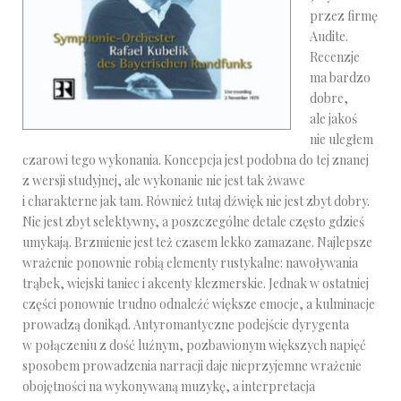
przez firmę
Audite.
Recenzje
ma bardzo
dobre,
ale jakoś
nie uległem
czarowi tego wykonania. Koncepcja jest podobna do tej znanej
z wersji studyjnej, ale wykonanie nie jest tak żwawe
i charakterne jak tam. Również tutaj dźwięk nie jest zbyt dobry.
Nie jest zbyt selektywny, a poszczególne detale często gdzieś
umykają. Brzmienie jest też czasem lekko zamazane. Najlepsze
wrażenie ponownie robią elementy rustykalne: nawoływania
trąbek, wiejski taniec i akcenty klezmerskie. Jednak w ostatniej
części ponownie trudno odnaleźć większe emocje, a kulminacje
prowadzą donikąd. Antyromantyczne podejście dyrygenta
w połączeniu z dość luźnym, pozbawionym większych napięć
sposobem prowadzenia narracji daje nieprzyjemne wrażenie
obojętności na wykonywaną muzykę, a interpretacja