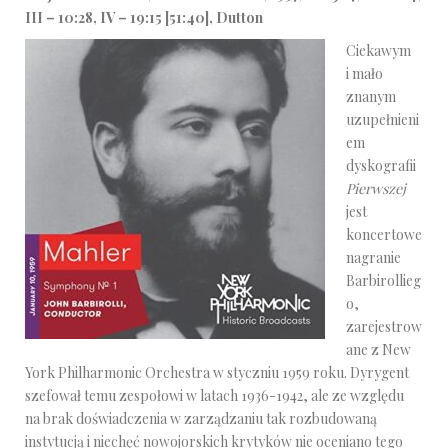
III – 10:28, IV – 19:15 [51:40], Dutton
Ciekawym
i mało
znanym
uzupełnieni
em
dyskografii
Pierwszej
jest
koncertowe
nagranie
Barbirollieg
o,
zarejestrow
ane z New
York Philharmonic Orchestra w styczniu 1959 roku. Dyrygent
szefował temu zespołowi w latach 1936-1942, ale ze względu
na brak doświadczenia w zarządzaniu tak rozbudowaną
instytucją i niechęć nowojorskich krytyków nie oceniano tego