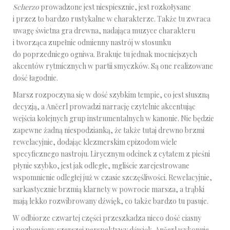
Scherzo
prowadzone jest niespiesznie, jest rozkołysane
i przez to bardzo rustykalne w charakterze. Także tu zwraca
uwagę świetna gra drewna, nadająca muzyce charakteru
i tworząca zupełnie odmienny nastrój w stosunku
do poprzedniego ogniwa. Brakuje tu jednak mocniejszych
akcentów rytmicznych w partii smyczków. Są one realizowane
dość łagodnie.
Marsz rozpoczyna się w dość szybkim tempie, co jest słuszną
decyzją, a Ančerl prowadzi narrację czytelnie akcentując
wejścia kolejnych grup instrumentalnych w kanonie. Nie będzie
zapewne żadną niespodzianką, że także tutaj drewno brzmi
rewelacyjnie, dodając klezmerskim epizodom wiele
specyficznego nastroju. Lirycznym odcinek z cytatem z pieśni
płynie szybko, jest jak odległe, mgliście zarejestrowane
wspomnienie odległej już w czasie szczęśliwości. Rewelacyjnie,
sarkastycznie brzmią klarnety w powrocie marsza, a trąbki
mają lekko rozwibrowany dźwięk, co także bardzo tu pasuje.
W odbiorze czwartej części przeszkadza nieco dość ciasny
i pozbawiony szerszej perspektywy dźwięk. Ančerl wykonuje