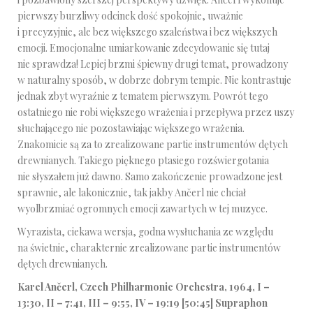
pierwszy burzliwy odcinek dość spokojnie, uważnie
i precyzyjnie, ale bez większego szaleństwa i bez większych
emocji. Emocjonalne umiarkowanie zdecydowanie się tutaj
nie sprawdza! Lepiej brzmi śpiewny drugi temat, prowadzony
w naturalny sposób, w dobrze dobrym tempie. Nie kontrastuje
jednak zbyt wyraźnie z tematem pierwszym. Powrót tego
ostatniego nie robi większego wrażenia i przepływa przez uszy
słuchającego nie pozostawiając większego wrażenia.
Znakomicie są za to zrealizowane partie instrumentów dętych
drewnianych. Takiego pięknego ptasiego rozświergotania
nie słyszałem już dawno. Samo zakończenie prowadzone jest
sprawnie, ale lakonicznie, tak jakby Ančerl nie chciał
wyolbrzmiać ogromnych emocji zawartych w tej muzyce.
Wyrazista, ciekawa wersja, godna wysłuchania ze względu
na świetnie, charakternie zrealizowane partie instrumentów
dętych drewnianych.
Karel Ančerl, Czech Philharmonic Orchestra, 1964, I –
13:30, II – 7:41, III – 9:55, IV – 19:19 [50:45] Supraphon