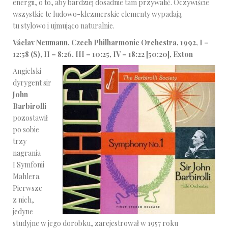
energii, o to, aby bardziej dosadnie tam przywalić. Oczywiście
wszystkie te ludowo-klezmerskie elementy wypadają
tu stylowo i ujmująco naturalnie.
Václav Neumann, Czech Philharmonic Orchestra, 1992, I –
12:58 (S), II – 8:26, III – 10:25, IV – 18:22 [50:20], Exton
Angielski
dyrygent sir
John
Barbirolli
pozostawił
po sobie
trzy
nagrania
I Symfonii
Mahlera.
Pierwsze
z nich,
jedyne
studyjne w jego dorobku, zarejestrował w 1957 roku