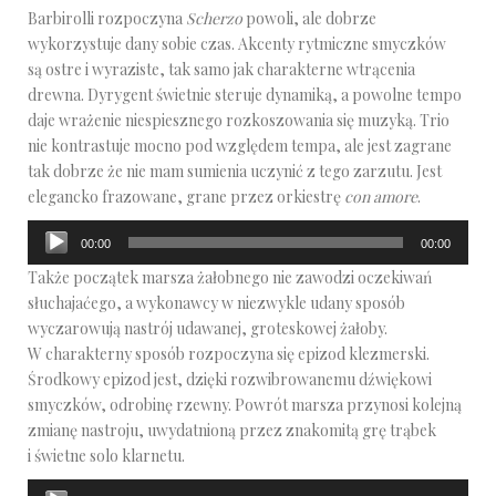
Barbirolli rozpoczyna
Scherzo
powoli, ale dobrze
wykorzystuje dany sobie czas. Akcenty rytmiczne smyczków
są ostre i wyraziste, tak samo jak charakterne wtrącenia
drewna. Dyrygent świetnie steruje dynamiką, a powolne tempo
daje wrażenie niespiesznego rozkoszowania się muzyką. Trio
nie kontrastuje mocno pod względem tempa, ale jest zagrane
tak dobrze że nie mam sumienia uczynić z tego zarzutu. Jest
elegancko frazowane, grane przez orkiestrę
con amore
.
Odtwarzacz
00:00
00:00
plików
Także początek marsza żałobnego nie zawodzi oczekiwań
dźwiękowych
słuchajaćego, a wykonawcy w niezwykle udany sposób
wyczarowują nastrój udawanej, groteskowej żałoby.
W charakterny sposób rozpoczyna się epizod klezmerski.
Środkowy epizod jest, dzięki rozwibrowanemu dźwiękowi
smyczków, odrobinę rzewny. Powrót marsza przynosi kolejną
zmianę nastroju, uwydatnioną przez znakomitą grę trąbek
i świetne solo klarnetu.
Odtwarzacz