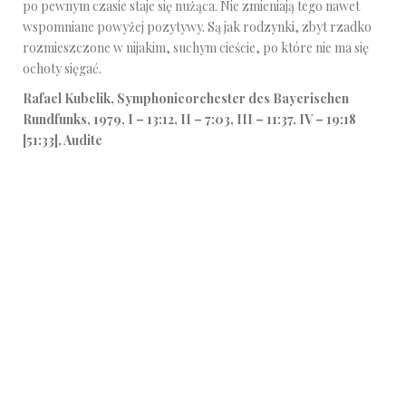
po pewnym czasie staje się nużąca. Nie zmieniają tego nawet
wspomniane powyżej pozytywy. Są jak rodzynki, zbyt rzadko
rozmieszczone w nijakim, suchym cieście, po które nie ma się
ochoty sięgać.
Rafael Kubelik, Symphonieorchester des Bayerischen
Rundfunks, 1979, I – 13:12, II – 7:03, III – 11:37, IV – 19:18
[51:33], Audite