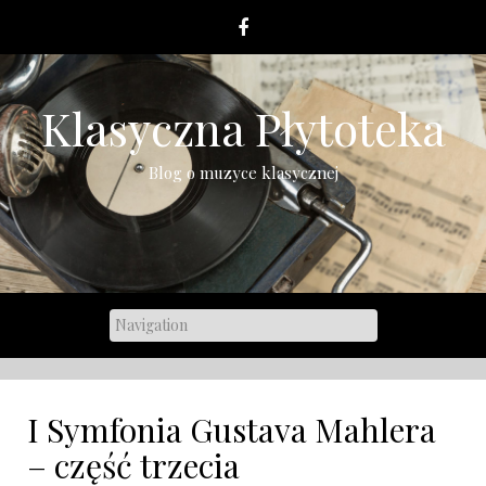
Skip
to
content
Klasyczna Płytoteka
Blog o muzyce klasycznej
I Symfonia Gustava Mahlera
– część trzecia