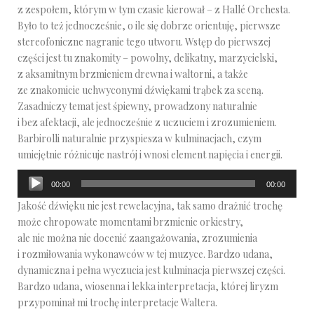
z zespołem, którym w tym czasie kierował – z Hallé Orchesta.
Było to też jednocześnie, o ile się dobrze orientuję, pierwsze
stereofoniczne nagranie tego utworu. Wstęp do pierwszej
części jest tu znakomity – powolny, delikatny, marzycielski,
z aksamitnym brzmieniem drewna i waltorni, a także
ze znakomicie uchwyconymi dźwiękami trąbek za sceną.
Zasadniczy temat jest śpiewny, prowadzony naturalnie
i bez afektacji, ale jednocześnie z uczuciem i zrozumieniem.
Barbirolli naturalnie przyspiesza w kulminacjach, czym
umiejętnie różnicuje nastrój i wnosi element napięcia i energii.
Odtwarzacz
00:00
00:00
plików
Jakość dźwięku nie jest rewelacyjna, tak samo drażnić trochę
dźwiękowych
może chropowate momentami brzmienie orkiestry,
ale nie można nie docenić zaangażowania, zrozumienia
i rozmiłowania wykonawców w tej muzyce. Bardzo udana,
dynamiczna i pełna wyczucia jest kulminacja pierwszej części.
Bardzo udana, wiosenna i lekka interpretacja, której liryzm
przypominał mi trochę interpretacje Waltera.