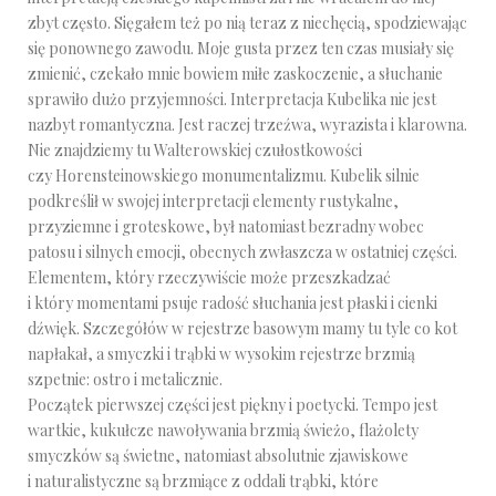
zbyt często. Sięgałem też po nią teraz z niechęcią, spodziewając
się ponownego zawodu. Moje gusta przez ten czas musiały się
zmienić, czekało mnie bowiem miłe zaskoczenie, a słuchanie
sprawiło dużo przyjemności. Interpretacja Kubelika nie jest
nazbyt romantyczna. Jest raczej trzeźwa, wyrazista i klarowna.
Nie znajdziemy tu Walterowskiej czułostkowości
czy Horensteinowskiego monumentalizmu. Kubelik silnie
podkreślił w swojej interpretacji elementy rustykalne,
przyziemne i groteskowe, był natomiast bezradny wobec
patosu i silnych emocji, obecnych zwłaszcza w ostatniej części.
Elementem, który rzeczywiście może przeszkadzać
i który momentami psuje radość słuchania jest płaski i cienki
dźwięk. Szczegółów w rejestrze basowym mamy tu tyle co kot
napłakał, a smyczki i trąbki w wysokim rejestrze brzmią
szpetnie: ostro i metalicznie.
Początek pierwszej części jest piękny i poetycki. Tempo jest
wartkie, kukułcze nawoływania brzmią świeżo, flażolety
smyczków są świetne, natomiast absolutnie zjawiskowe
i naturalistyczne są brzmiące z oddali trąbki, które