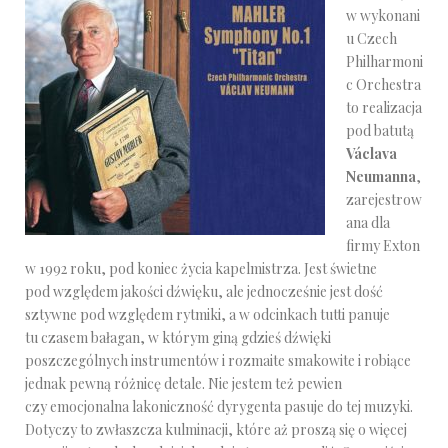
w wykonani
u Czech
Philharmoni
c Orchestra
to realizacja
pod batutą
Václava
Neumanna
,
zarejestrow
ana dla
firmy Exton
w 1992 roku, pod koniec życia kapelmistrza. Jest świetne
pod względem jakości dźwięku, ale jednocześnie jest dość
sztywne pod względem rytmiki, a w odcinkach tutti panuje
tu czasem bałagan, w którym giną gdzieś dźwięki
poszczególnych instrumentów i rozmaite smakowite i robiące
jednak pewną różnicę detale. Nie jestem też pewien
czy emocjonalna lakoniczność dyrygenta pasuje do tej muzyki.
Dotyczy to zwłaszcza kulminacji, które aż proszą się o więcej