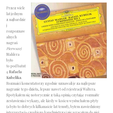
Przez wiele
lat jednym
z najbardzie
j
rozpoznaw
alnych
nagrań
Pierwszej
Mahlera
było
to pod batut
ą
Rafaela
Kubelika
.
Rozmaici komentatorzy zgodnie uznawali je za najlepsze
nagranie tego dzieła, lepsze nawet od rejestracji Waltera.
Spotykałem się notorycznie z taką opinią czytając rozmaite
zestawienia i wykazy, ale kiedy w końcu wysłuchałem płyty
(a było to dobrych kilkanaście lat temu!), byłem zawiedziony
interpretacją czeskiego kapelmistrza i nie wracałem do niej