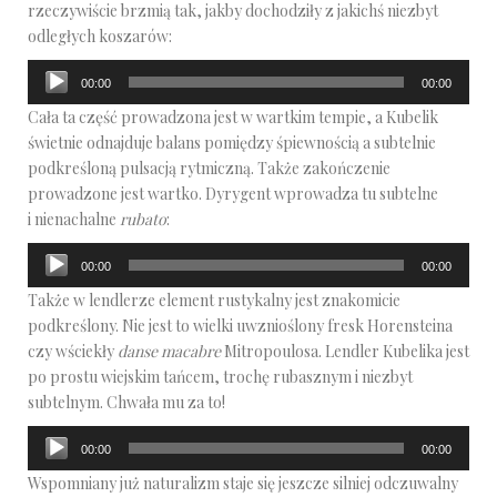
rzeczywiście brzmią tak, jakby dochodziły z jakichś niezbyt
odległych koszarów:
Odtwarzacz
00:00
00:00
plików
Cała ta część prowadzona jest w wartkim tempie, a Kubelik
dźwiękowych
świetnie odnajduje balans pomiędzy śpiewnością a subtelnie
podkreśloną pulsacją rytmiczną. Także zakończenie
prowadzone jest wartko. Dyrygent wprowadza tu subtelne
i nienachalne
rubato
:
Odtwarzacz
00:00
00:00
plików
Także w lendlerze element rustykalny jest znakomicie
dźwiękowych
podkreślony. Nie jest to wielki uwznioślony fresk Horensteina
czy wściekły
danse macabre
Mitropoulosa. Lendler Kubelika jest
po prostu wiejskim tańcem, trochę rubasznym i niezbyt
subtelnym. Chwała mu za to!
Odtwarzacz
00:00
00:00
plików
Wspomniany już naturalizm staje się jeszcze silniej odczuwalny
dźwiękowych