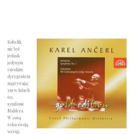
Kubelik
nie był
jednak
jedynym
czeskim
dyrygentem
nagrywając
ym w latach
60.
symfonie
Mahlera.
W 1964
roku swoją
wersję