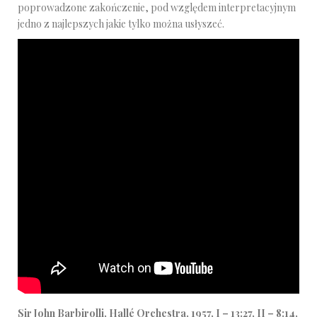
poprowadzone zakończenie, pod względem interpretacyjnym
jedno z najlepszych jakie tylko można usłyszeć.
Sir John Barbirolli, Hallé Orchestra, 1957, I – 13:27, II – 8:14,