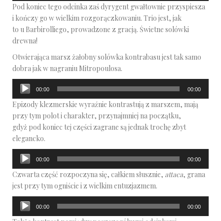
Pod koniec tego odcinka zaś dyrygent gwałtownie przyspiesza
dźwiękowych
i kończy go w wielkim rozgorączkowaniu. Trio jest, jak
to u Barbirolliego, prowadzone z gracją. Świetne solówki
drewna!
Otwierająca marsz żałobny solówka kontrabasu jest tak samo
dobra jak w nagraniu Mitropoulosa.
Odtwarzacz
00:00
00:00
plików
Epizody klezmerskie wyraźnie kontrastują z marszem, mają
dźwiękowych
przy tym polot i charakter, przynajmniej na początku,
gdyż pod koniec tej części zagrane są jednak trochę zbyt
elegancko.
Odtwarzacz
00:00
00:00
plików
Czwarta część rozpoczyna się, całkiem słusznie,
attaca
, grana
dźwiękowych
jest przy tym ogniście i z wielkim entuzjazmem.
Odtwarzacz
00:00
00:00
plików