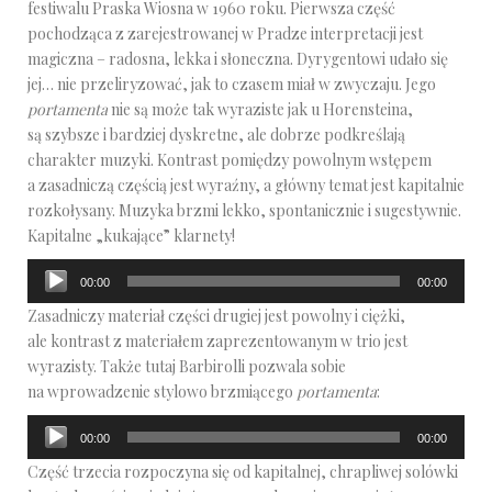
festiwalu Praska Wiosna w 1960 roku. Pierwsza część
pochodząca z zarejestrowanej w Pradze interpretacji jest
magiczna – radosna, lekka i słoneczna. Dyrygentowi udało się
jej… nie przeliryzować, jak to czasem miał w zwyczaju. Jego
portamenta
nie są może tak wyraziste jak u Horensteina,
są szybsze i bardziej dyskretne, ale dobrze podkreślają
charakter muzyki. Kontrast pomiędzy powolnym wstępem
a zasadniczą częścią jest wyraźny, a główny temat jest kapitalnie
rozkołysany. Muzyka brzmi lekko, spontanicznie i sugestywnie.
Kapitalne „kukające” klarnety!
Odtwarzacz
00:00
00:00
plików
Zasadniczy materiał części drugiej jest powolny i ciężki,
dźwiękowych
ale kontrast z materiałem zaprezentowanym w trio jest
wyrazisty. Także tutaj Barbirolli pozwala sobie
na wprowadzenie stylowo brzmiącego
portamenta
:
Odtwarzacz
00:00
00:00
plików
Część trzecia rozpoczyna się od kapitalnej, chrapliwej solówki
dźwiękowych