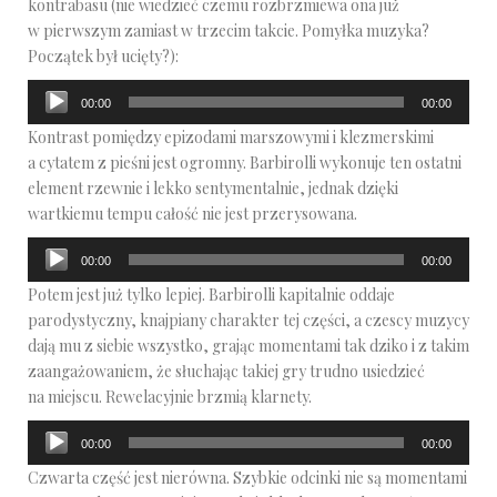
kontrabasu (nie wiedzieć czemu rozbrzmiewa ona już
w pierwszym zamiast w trzecim takcie. Pomyłka muzyka?
Początek był ucięty?):
Odtwarzacz
00:00
00:00
plików
Kontrast pomiędzy epizodami marszowymi i klezmerskimi
dźwiękowych
a cytatem z pieśni jest ogromny. Barbirolli wykonuje ten ostatni
element rzewnie i lekko sentymentalnie, jednak dzięki
wartkiemu tempu całość nie jest przerysowana.
Odtwarzacz
00:00
00:00
plików
Potem jest już tylko lepiej. Barbirolli kapitalnie oddaje
dźwiękowych
parodystyczny, knajpiany charakter tej części, a czescy muzycy
dają mu z siebie wszystko, grając momentami tak dziko i z takim
zaangażowaniem, że słuchając takiej gry trudno usiedzieć
na miejscu. Rewelacyjnie brzmią klarnety.
Odtwarzacz
00:00
00:00
plików
Czwarta część jest nierówna. Szybkie odcinki nie są momentami
dźwiękowych