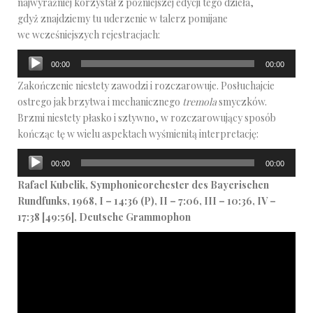
najwyraźniej korzystał z późniejszej edycji tego dzieła,
gdyż znajdziemy tu uderzenie w talerz pomijane
we wcześniejszych rejestracjach:
Odtwarzacz
00:00
00:00
plików
Zakończenie niestety zawodzi i rozczarowuje. Posłuchajcie
dźwiękowych
ostrego jak brzytwa i mechanicznego
tremola
smyczków.
Brzmi niestety płasko i sztywno, w rozczarowujący sposób
kończąc tę w wielu aspektach wyśmienitą interpretację:
Odtwarzacz
00:00
00:00
plików
Rafael Kubelik, Symphonieorchester des Bayerischen
dźwiękowych
Rundfunks, 1968, I – 14:36 (P), II – 7:06, III – 10:36, IV –
17:38 [49:56], Deutsche Grammophon