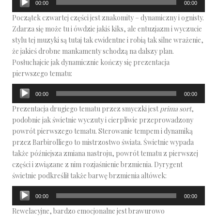
00:00
00:00
plików
Początek czwartej części jest znakomity – dynamiczny i ognisty.
dźwiękowych
Zdarza się może tu i ówdzie jakiś kiks, ale entuzjazm i wyczucie
stylu tej muzyki są tutaj tak ewidentne i robią tak silne wrażenie,
że jakieś drobne mankamenty schodzą na dalszy plan.
Posłuchajcie jak dynamicznie kończy się prezentacja
pierwszego tematu:
Odtwarzacz
00:00
00:00
plików
Prezentacja drugiego tematu przez smyczki jest
prima sort
,
dźwiękowych
podobnie jak świetnie wyczuty i cierpliwie przeprowadzony
powrót pierwszego tematu. Sterowanie tempem i dynamiką
przez Barbirolliego to mistrzostwo świata. Świetnie wypada
także późniejsza zmiana nastroju, powrót tematu z pierwszej
części i związane z nim rozjaśnienie brzmienia. Dyrygent
świetnie podkreślił także barwę brzmienia altówek:
Odtwarzacz
00:00
00:00
plików
Rewelacyjne, bardzo emocjonalne jest brawurowo
dźwiękowych