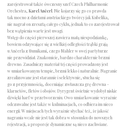
zarejestrował także ówczesny szef Czech Philharmonic
Orchestra,
Karel Ančerl
. Nie kojarzy się go co prawda
tak mocno z dziełami austriackiego twórcy jak Kubelika,
nie nagrał on zresztą całego cyklu, jednak to co zarejestrował
bez wątpienia warte jest uwagi.
Wstęp do części pierwszej zawiera małą niespodziankę,
bowiem odzywające się z wielkiej odległości trąbki grają
u Ančerla z tłumikami, czego Mahler w swej partyturze
nie przewidział. Znakomicie, bardzo charakternie brzmi
drewno. Zasadniczy materiał tej części prowadzony jest
w umiarkowanym tempie, brzmi lekko i naturalnie. Nagranie
zrealizowane jest starannie i selektywnie, słucha się
go z przyjemnością, doceniając zwłaszcza grę drewna –
klarnetów, fletów i obojów. Dyrygent świetnie wydobył niskie
dźwięki harf w przetworzeniu. Owo umiarkowanie wyraźnie
odczuwalne jest także w kulminacjach, co odbiera im nieco
energii. W miejscach tych wyraźnie słychać też, że jakość
nagrania wcale nie jest tak dobra w stosunku do nowszych
rejestracji, a proporcje dynamiczne są nieco zachwiane.