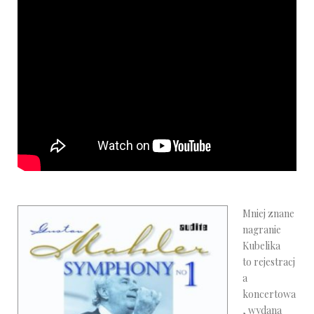
Mniej znane
nagranie
Kubelika
to rejestracj
a
koncertowa
, wydana