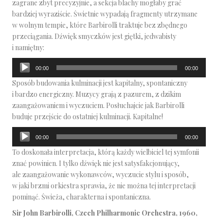
zagrane zbyt precyzyjnie, a sekcja blachy mogłaby grać
bardziej wyraziście. Świetnie wypadają fragmenty utrzymane
w wolnym tempie, które Barbirolli traktuje bez zbędnego
przeciągania. Dźwięk smyczków jest giętki, jedwabisty
i namiętny:
Odtwarzacz
00:00
00:00
plików
Sposób budowania kulminacji jest kapitalny, spontaniczny
dźwiękowych
i bardzo energiczny. Muzycy grają z pazurem, z dzikim
zaangażowaniem i wyczuciem. Posłuchajcie jak Barbirolli
buduje przejście do ostatniej kulminacji. Kapitalne!
Odtwarzacz
00:00
00:00
plików
To doskonała interpretacja, którą każdy wielbiciel tej symfonii
dźwiękowych
znać powinien. I tylko dźwięk nie jest satysfakcjonujący,
ale zaangażowanie wykonawców, wyczucie stylu i sposób,
w jaki brzmi orkiestra sprawia, że nie można tej interpretacji
pominąć. Świeża, charakterna i spontaniczna.
Sir John Barbirolli, Czech Philharmonic Orchestra, 1960,