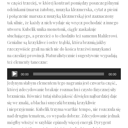
w części trzeciej, w której kontrast pomiędzy poszczególnymi
odcinkami (marsz żałobny, muzyka klezmerska, cytat z pieśni
i połączenie marsza z muzyką klezmerską) jest zaznaczony
tak silnie, że każdy z nich wydaje się wręcz pochodzić z innego
utworu. Kubelik unika monotonii, ciągle zaskakuje
słuchającego, a przecież o to chodziło też samemu Mahlerowi.
Genialne są krzykliwe i ostre trąbki, która brzmią jakby
rzeczywiście grali na nich nie do końca trzeźwi muzykanci
na czeskiej prowincji. Naturalistycznie i sugestywnie wypadają
też elementy taneczne:
Odtwarzacz
00:00
00:00
plików
Jedynym słabym elementem tego nagrania jest czwarta część,
dźwiękowych
której zdecydowanie brakuje rozmachu i czysto fizycznej siły
brzmienia. Również tutaj słaba jakość dźwięku najbardziej daje
się we znaki, a blacha i smyczki brzmią krzykliwie
i nieprzyjemnie. Kubelik trzyma wartkie tempo, nie rozczula się
nad drugim tematem, co wypada dobrze. Zdecydowanie jednak
mógłby włożyć w szybkie epizody więcej energii. Dyrygent