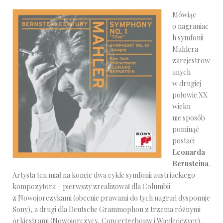
Mówiąc
o nagraniac
h symfonii
Mahlera
zarejestrow
anych
w drugiej
połowie XX
wieku
nie sposób
pominąć
postaci
Leonarda
Bernsteina
.
Artysta ten miał na koncie dwa cykle symfonii austriackiego
kompozytora – pierwszy zrealizował dla Columbii
z Nowojorczykami (obecnie prawami do tych nagrań dysponuje
Sony), a drugi dla Deutsche Grammophon z trzema różnymi
orkiestrami (Nowojorczycy, Concertgebouw i Wiedeńczycy).