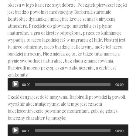
okresu w jego karierze zbyt dobrze. Początek pierwszej części
jest bardzo powolny i medytacyjny. Barbirolli starannie
kontroluje dynamikę i umiejętnie kreuje senną i oniryczną
atmosferę. Przejście do głównego materiału jest płynne
i naturalne, a gra orkiestry odprężona, przez co kulminacje
wypadają tu nieco łagodniej niż w nagraniu z Hallé. Nastrój jest
tu nieco odmienny, nieco bardziej refleksyjny, może też nieco
bardziej mroczny. Nie zmienia się to, że także tutaj narracja
płynie swobodnie i naturalnie, bez śladu zmanierowania.
Barbirolli mocno przyspiesza w zakończeniu, a efekt jest
znakomity:
Odtwarzacz
00:00
00:00
plików
dźwiękowych
Część druga jest dość masywna, Barbirolli prowadzi ją powoli,
wyraźnie akcentując rytmy, ale tempo jest czasem
tak ekscentrycznie powolne że momentami gubi się gdzieś
taneczny charakter tej muzyki:
Odtwarzacz
00:00
00:00
plików