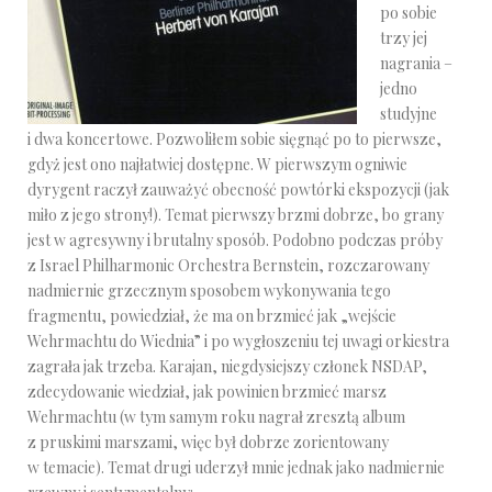
po sobie
trzy jej
nagrania –
jedno
studyjne
i dwa koncertowe. Pozwoliłem sobie sięgnąć po to pierwsze,
gdyż jest ono najłatwiej dostępne. W pierwszym ogniwie
dyrygent raczył zauważyć obecność powtórki ekspozycji (jak
miło z jego strony!). Temat pierwszy brzmi dobrze, bo grany
jest w agresywny i brutalny sposób. Podobno podczas próby
z Israel Philharmonic Orchestra Bernstein, rozczarowany
nadmiernie grzecznym sposobem wykonywania tego
fragmentu, powiedział, że ma on brzmieć jak „wejście
Wehrmachtu do Wiednia” i po wygłoszeniu tej uwagi orkiestra
zagrała jak trzeba. Karajan, niegdysiejszy członek NSDAP,
zdecydowanie wiedział, jak powinien brzmieć marsz
Wehrmachtu (w tym samym roku nagrał zresztą album
z pruskimi marszami, więc był dobrze zorientowany
w temacie). Temat drugi uderzył mnie jednak jako nadmiernie