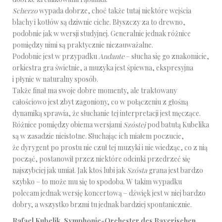
Scherzo
wypada dobrze, choć także tutaj niektóre wejścia
blachy i kotłów są dziwnie ciche. Błyszczy za to drewno,
podobnie jak w wersji studyjnej. Generalnie jednak różnice
pomiędzy nimi są praktycznie niezauważalne.
Podobnie jest w przypadku
Andante
– słucha się go znakomicie,
orkiestra gra świetnie, a muzyka jest śpiewna, ekspresyjna
i płynie w naturalny sposób.
Także finał ma swoje dobre momenty, ale traktowany
całościowo jest zbyt zagoniony, co w połączeniu z głośną
dynamiką sprawia, że słuchanie tej interpretacji jest męczące.
Różnice pomiędzy obiema wersjami
Szóstej
pod batutą Kubelika
są w zasadzie nieistotne. Słuchając ich miałem poczucie,
że dyrygent po prostu nie czuł tej muzyki i nie wiedząc, co z nią
począć, postanowił przez niektóre odcinki przedrzeć się
najszybciej jak umiał. Jak ktoś lubi jak
Szósta
grana jest bardzo
szybko – to może mu się to spodoba. W takim wypadku
polecam jednak wersję koncertową – dźwięk jest w niej bardzo
dobry, a wszystko brzmi tu jednak bardziej spontanicznie.
Rafael Kubelik, Symphonie-Orchester des Bayerischen