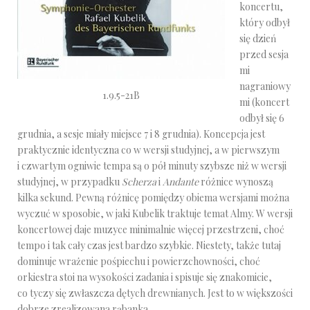
koncertu,
który odbył
się dzień
przed sesja
mi
nagraniowy
1.9.5-21B
mi (koncert
odbył się 6
grudnia, a sesje miały miejsce 7 i 8 grudnia). Koncepcja jest
praktycznie identyczna co w wersji studyjnej, a w pierwszym
i czwartym ogniwie tempa są o pół minuty szybsze niż w wersji
studyjnej, w przypadku
Scherza
i
Andante
różnice wynoszą
kilka sekund. Pewną różnicę pomiędzy obiema wersjami można
wyczuć w sposobie, w jaki Kubelik traktuje temat Almy. W wersji
koncertowej daje muzyce minimalnie więcej przestrzeni, choć
tempo i tak cały czas jest bardzo szybkie. Niestety, także tutaj
dominuje wrażenie pośpiechu i powierzchowności, choć
orkiestra stoi na wysokości zadania i spisuje się znakomicie,
co tyczy się zwłaszcza dętych drewnianych. Jest to w większości
dobrze zrealizowana rąbanka.