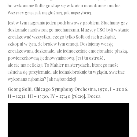
bo wykonanie Soltiego staje się w końcu monotonne i nudne.
Wszyscy grają jak najgłośniej, jak najszybciej.
Jest w tym nagraniu jeden podstawowy problem. Słuchamy gry
doskonale naoliwionego mechanizmu. Muzycy CSO byli w stanie
zrealizować wszystko, czego tylko Solti od nich zażądał,
szkopuł w tym, że brak w tym emocji. Dostajemy wersję
zrealizowaną doskonale, ale jednocześnie emocjonalnie płaską,
powierzchowną i jednowymiarową. Jest tu ostrość,
ale nie ma refleksji. To Mahler na sterydach, którego może
i słucha się przyjemnie, ale jednak brakuje tu wglądu. Świetnie
wykonana rąbanka? Jak najbardziej!
Georg Solti, Chicago Symphony Orchestra, 1970, I – 21:06,
II – 12:32, III – 15:30, IV – 27:40 [76:29], Decca