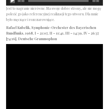
00:00
00:00
plików
Jest to nagranie nierówne. Ma swoje dobre strony, ale nie mogę
dźwiękowych
polecić go jako referencyjnej realizacji tego utworu. Dla mnie
było męczące i rozczarowujące.
Rafael Kubelik, Symphonie-Orchester des Bayerischen
Rundfunks, 1968, I – 21:07, II – 11:41, III – 14:39, IV – 26:37
[74:16], Deutsche Grammophon