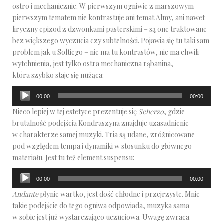
ostro i mechanicznie. W pierwszym ogniwie z marszowym
pierwszym tematem nie kontrastuje ani temat Almy, ani nawet
liryczny epizod z dzwonkami pasterskimi – są one traktowane
bez większego wyczucia czy subtelności. Pojawia się tu taki sam
problem jak u Soltiego – nie ma tu kontrastów, nie ma chwili
wytchnienia, jest tylko ostra mechaniczna rąbanina,
która szybko staje się nużąca:
Odtwarzacz
00:00
00:00
plików
Nieco lepiej w tej estetyce prezentuje się
Scherzo
, gdzie
dźwiękowych
brutalność podejścia Kondraszyna znajduje uzasadnienie
w charakterze samej muzyki. Tria są udane, zróżnicowane
pod względem tempa i dynamiki w stosunku do głównego
materiału. Jest tu też element suspensu:
Odtwarzacz
00:00
00:00
plików
Andante
płynie wartko, jest dość chłodne i przejrzyste. Mnie
dźwiękowych
takie podejście do tego ogniwa odpowiada, muzyka sama
w sobie jest już wystarczająco uczuciowa. Uwagę zwraca