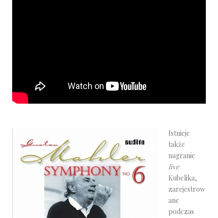
Istnieje
także
nagranie
live
Kubelika,
zarejestrow
ane
podczas