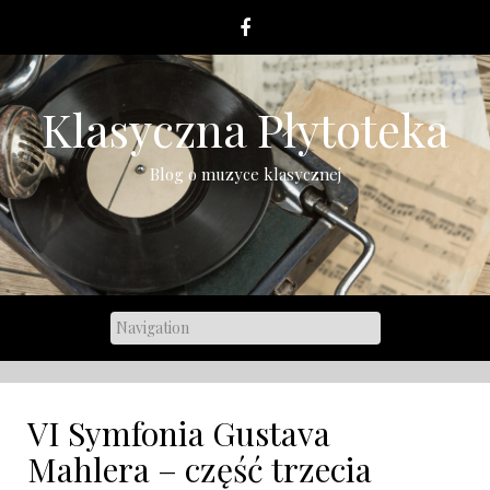
Skip
to
content
Klasyczna Płytoteka
Blog o muzyce klasycznej
VI Symfonia Gustava
Mahlera – część trzecia