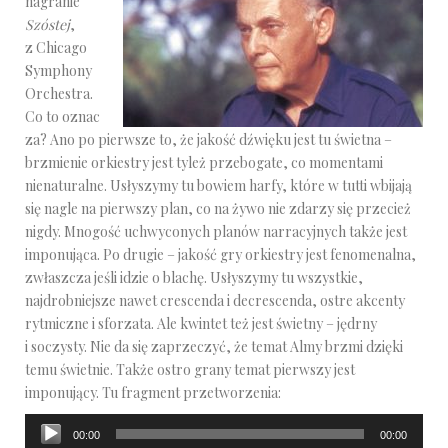
nagranie
Szóstej
,
z Chicago
Symphony
Orchestra.
Co to oznac
za? Ano po pierwsze to, że jakość dźwięku jest tu świetna –
brzmienie orkiestry jest tyleż przebogate, co momentami
nienaturalne. Usłyszymy tu bowiem harfy, które w tutti wbijają
się nagle na pierwszy plan, co na żywo nie zdarzy się przecież
nigdy. Mnogość uchwyconych planów narracyjnych także jest
imponująca. Po drugie – jakość gry orkiestry jest fenomenalna,
zwłaszcza jeśli idzie o blachę. Usłyszymy tu wszystkie,
najdrobniejsze nawet crescenda i decrescenda, ostre akcenty
rytmiczne i sforzata. Ale kwintet też jest świetny – jędrny
i soczysty. Nie da się zaprzeczyć, że temat Almy brzmi dzięki
temu świetnie. Także ostro grany temat pierwszy jest
imponujący. Tu fragment przetworzenia:
Odtwarzacz
00:00
00:00
plików