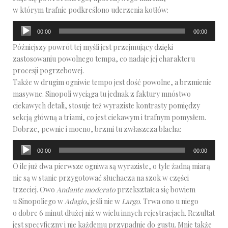
w którym trafnie podkreślono uderzenia kotłów:
Odtwarzacz
00:00
00:00
plików
Późniejszy powrót tej myśli jest przejmujący dzięki
dźwiękowych
zastosowaniu powolnego tempa, co nadaje jej charakteru
procesji pogrzebowej.
Także w drugim ogniwie tempo jest dość powolne, a brzmienie
masywne. Sinopoli wyciąga tu jednak z faktury mnóstwo
ciekawych detali, stosuje też wyraziste kontrasty pomiędzy
sekcją główną a triami, co jest ciekawym i trafnym pomysłem.
Dobrze, pewnie i mocno, brzmi tu zwłaszcza blacha:
Odtwarzacz
00:00
00:00
plików
O ile już dwa pierwsze ogniwa są wyraziste, o tyle żadną miarą
dźwiękowych
nie są w stanie przygotować słuchacza na szok w części
trzeciej. Owo
Andante moderato
przekształca się bowiem
u Sinopoliego w
Adagio
, jeśli nie w
Largo
. Trwa ono u niego
o dobre 6 minut dłużej niż w wielu innych rejestracjach. Rezultat
jest specyficzny i nie każdemu przypadnie do gustu. Mnie także