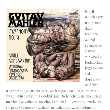
Kiryłł
Kondraszy
n
nagrania
dzieł
Mahlera
zaczął
realizować
jeszcze
w Związku
Radzieckim.
Jego
Szósta
jest
doprawdy
osobliwa,
a to ze względu na ekspresowe tempo, jakie przyjął w swoim
wykonaniu dyrygent. Podobnie jak u Scherchena nie ma u niego
ani chwili zawahania, ani chwili refleksji – dyrygent przedziera
się przez tę muzykę z jakimś maniakalnym zapamiętaniem,