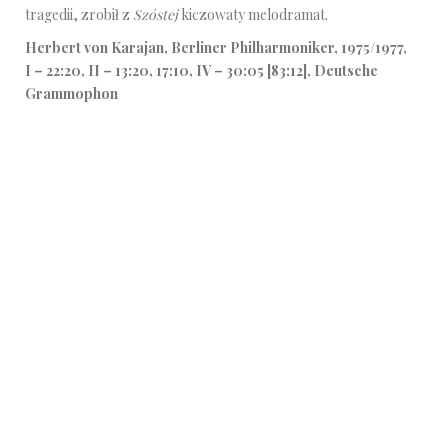
tragedii, zrobił z
Szóstej
kiczowaty melodramat.
Herbert von Karajan, Berliner Philharmoniker, 1975/1977,
I – 22:20, II – 13:20, 17:10, IV – 30:05 [83:12], Deutsche
Grammophon