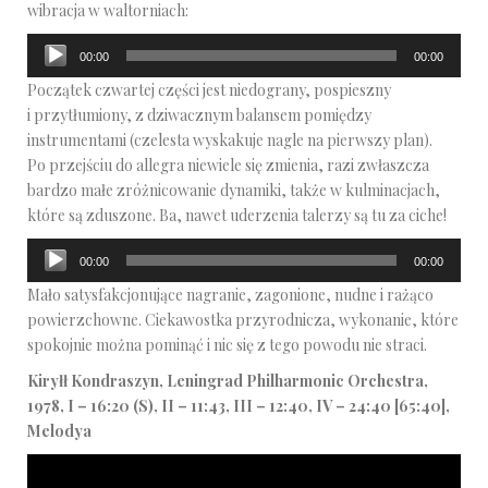
wibracja w waltorniach:
Odtwarzacz
00:00
00:00
plików
Początek czwartej części jest niedograny, pospieszny
dźwiękowych
i przytłumiony, z dziwacznym balansem pomiędzy
instrumentami (czelesta wyskakuje nagle na pierwszy plan).
Po przejściu do allegra niewiele się zmienia, razi zwłaszcza
bardzo małe zróżnicowanie dynamiki, także w kulminacjach,
które są zduszone. Ba, nawet uderzenia talerzy są tu za ciche!
Odtwarzacz
00:00
00:00
plików
Mało satysfakcjonujące nagranie, zagonione, nudne i rażąco
dźwiękowych
powierzchowne. Ciekawostka przyrodnicza, wykonanie, które
spokojnie można pominąć i nic się z tego powodu nie straci.
Kiryłł Kondraszyn, Leningrad Philharmonic Orchestra,
1978, I – 16:20 (S), II – 11:43, III – 12:40, IV – 24:40 [65:40],
Melodya