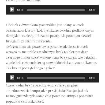
rzewny i sentymentalny:
Odtwarzacz
00:00
00:00
plików
dźwiękowych
Odcinek z dzwonkami pasterskimi jest udany, a uroda
brzmienia orkiestry i kolorystyka ze świetnie podkreślonym
dźwiękiem czelesty dobrze tu pasują. Ale poza tym niewiele
tu wglądu ze strony dyrygenta.
Scherzo
także nie pozostawia po sobie jakichś świetnych
wrażeń. W materiale zasadniczym brak Mahlerowskiego
czarnego humoru, jest wykonywany bez energii, zbyt gładko,
z kolei tria rażą nadmierną rozwlekłością i sentymentalizmem.
Tak brzmi początek tego ogniwa:
Odtwarzacz
00:00
00:00
plików
Część wolna brzmi przejrzyście, co liczę na plus,
dźwiękowych
ale jednocześnie tempo jakie przyjął tutaj Karajan jest jak
na mój gust zdecydowanie zbyt powolne. Muzyka ponownie
popada w czułostkowość: