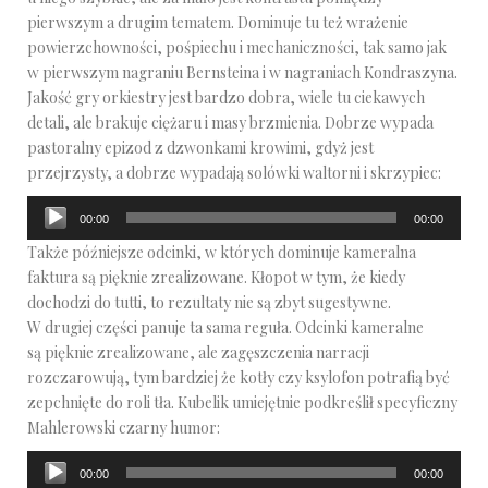
pierwszym a drugim tematem. Dominuje tu też wrażenie
powierzchowności, pośpiechu i mechaniczności, tak samo jak
w pierwszym nagraniu Bernsteina i w nagraniach Kondraszyna.
Jakość gry orkiestry jest bardzo dobra, wiele tu ciekawych
detali, ale brakuje ciężaru i masy brzmienia. Dobrze wypada
pastoralny epizod z dzwonkami krowimi, gdyż jest
przejrzysty, a dobrze wypadają solówki waltorni i skrzypiec:
Odtwarzacz
00:00
00:00
plików
Także późniejsze odcinki, w których dominuje kameralna
dźwiękowych
faktura są pięknie zrealizowane. Kłopot w tym, że kiedy
dochodzi do tutti, to rezultaty nie są zbyt sugestywne.
W drugiej części panuje ta sama reguła. Odcinki kameralne
są pięknie zrealizowane, ale zagęszczenia narracji
rozczarowują, tym bardziej że kotły czy ksylofon potrafią być
zepchnięte do roli tła. Kubelik umiejętnie podkreślił specyficzny
Mahlerowski czarny humor:
Odtwarzacz
00:00
00:00
plików