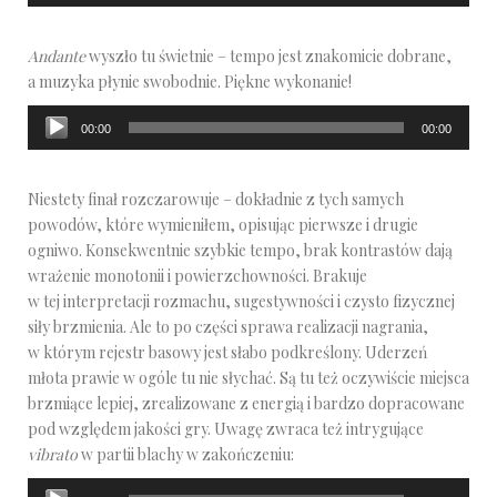
dźwiękowych
Andante
wyszło tu świetnie – tempo jest znakomicie dobrane,
a muzyka płynie swobodnie. Piękne wykonanie!
Odtwarzacz
00:00
00:00
plików
dźwiękowych
Niestety finał rozczarowuje – dokładnie z tych samych
powodów, które wymieniłem, opisując pierwsze i drugie
ogniwo. Konsekwentnie szybkie tempo, brak kontrastów dają
wrażenie monotonii i powierzchowności. Brakuje
w tej interpretacji rozmachu, sugestywności i czysto fizycznej
siły brzmienia. Ale to po części sprawa realizacji nagrania,
w którym rejestr basowy jest słabo podkreślony. Uderzeń
młota prawie w ogóle tu nie słychać. Są tu też oczywiście miejsca
brzmiące lepiej, zrealizowane z energią i bardzo dopracowane
pod względem jakości gry. Uwagę zwraca też intrygujące
vibrato
w partii blachy w zakończeniu:
Odtwarzacz