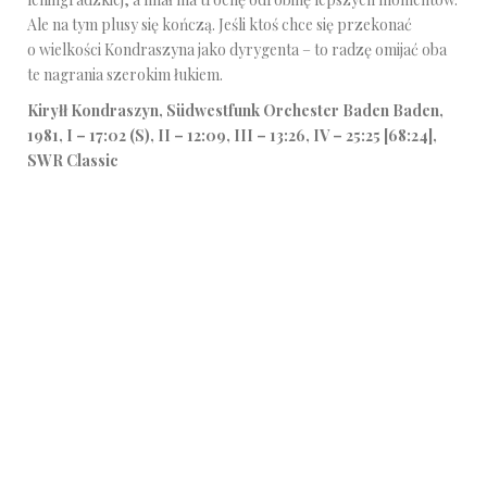
Ale na tym plusy się kończą. Jeśli ktoś chce się przekonać
o wielkości Kondraszyna jako dyrygenta – to radzę omijać oba
te nagrania szerokim łukiem.
Kiryłł Kondraszyn, Südwestfunk Orchester Baden Baden,
1981, I – 17:02 (S), II – 12:09, III – 13:26, IV – 25:25 [68:24],
SWR Classic