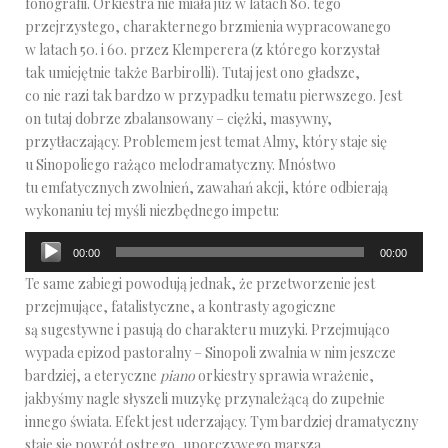
fonografii. Orkiestra nie miała już w latach 80. tego
przejrzystego, charakternego brzmienia wypracowanego
w latach 50. i 60. przez Klemperera (z którego korzystał
tak umiejętnie także Barbirolli). Tutaj jest ono gładsze,
co nie razi tak bardzo w przypadku tematu pierwszego. Jest
on tutaj dobrze zbalansowany – ciężki, masywny,
przytłaczający. Problemem jest temat Almy, który staje się
u Sinopoliego rażąco melodramatyczny. Mnóstwo
tu emfatycznych zwolnień, zawahań akcji, które odbierają
wykonaniu tej myśli niezbędnego impetu:
Odtwarzacz
00:00
00:00
plików
Te same zabiegi powodują jednak, że przetworzenie jest
dźwiękowych
przejmujące, fatalistyczne, a kontrasty agogiczne
są sugestywne i pasują do charakteru muzyki. Przejmująco
wypada epizod pastoralny – Sinopoli zwalnia w nim jeszcze
bardziej, a eteryczne
piano
orkiestry sprawia wrażenie,
jakbyśmy nagle słyszeli muzykę przynależącą do zupełnie
innego świata. Efekt jest uderzający. Tym bardziej dramatyczny
staje się powrót ostrego, uporczywego marsza,