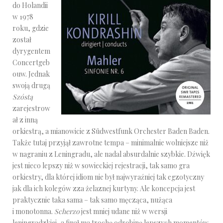
do Holandii
w 1978
roku, gdzie
został
dyrygentem
Concertgeb
ouw. Jednak
swoją drugą
Szóstą
zarejestrow
ał z inną
orkiestrą, a mianowicie z Südwestfunk Orchester Baden Baden.
Także tutaj przyjął zawrotne tempa – minimalnie wolniejsze niż
w nagraniu z Leningradu, ale nadal absurdalnie szybkie. Dźwięk
jest nieco lepszy niż w sowieckiej rejestracji, tak samo gra
orkiestry, dla której idiom nie był najwyraźniej tak egzotyczny
jak dla ich kolegów zza żelaznej kurtyny. Ale koncepcja jest
praktycznie taka sama – tak samo męcząca, nużąca
i monotonna.
Scherzo
jest mniej udane niż w wersji
leningradzkiej, a finał ma trochę odrobinę lepszych momentów.