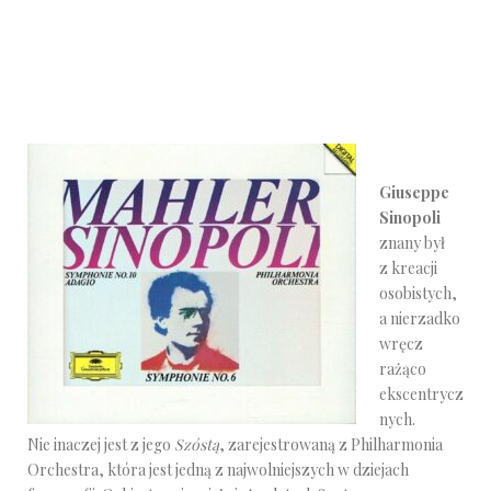
Giuseppe
Sinopoli
znany był
z kreacji
osobistych,
a nierzadko
wręcz
rażąco
ekscentrycz
nych.
Nie inaczej jest z jego
Szóstą
, zarejestrowaną z Philharmonia
Orchestra, która jest jedną z najwolniejszych w dziejach