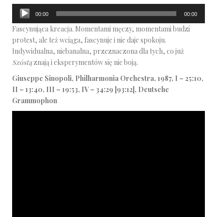
Odtwarzacz
00:00
00:00
plików
Fascynująca kreacja. Momentami męczy, momentami budzi
dźwiękowych
protest, ale też wciąga, fascynuje i nie daje spokoju.
Indywidualna, niebanalna, przeznaczona dla tych, co już
Szóstą
znają i eksperymentów się nie boją.
Giuseppe Sinopoli, Philharmonia Orchestra, 1987, I – 25:10,
II – 13:40, III – 19:53, IV – 34:29 [93:12], Deutsche
Grammophon