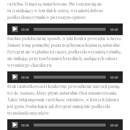
czytelna. Tempa są umiarkowane. Nie rozczarują się
tu ci szukający w tym dziele ostrej, wyrazistej dobrze
podkreślonej rytmiki w pierwszym ogniwie:
Odtwarzacz
00:00
00:00
plików
Bardzo podoba mi się sposób, w jaki Boulez prowadzi
Scherzo
.
dźwiękowych
Zmiany temp pomiędzy poszczególnymi sekcjami są naturalne.
Dyrygent nie wygładza tej części, podkreśla wyrazistą rytmikę,
nie unikając przy tym brzmień brzydkich, nadających całości
wyrazistego charakteru:
Odtwarzacz
00:00
00:00
plików
Brak czułostkowości i konkretne prowadzenie narracji pasują
dźwiękowych
też do
Andante
, które płynie naturalnie i bez zmanierowania.
Także tutaj imponuje czytelność odcinków, w których faktura
jest gęsta. Posłuchajcie jak dyrygent umiejętnie podkreśla
tremolanda smyczków:
Odtwarzacz
00:00
00:00
plików