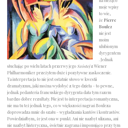
na bieżąco
moje wpisy
to wie,
że
Pierre
Boulez
nie jest
moim
ulubionym
dyrygentem
. Jednak
słuchając po wielu latach przerwy jego
Szóstej
z Wiener
Philharmoniker przeżyłem duże i pozytywne zaskoczenie.
Ta interpretacja to nie jest ostatnie słowo w kwestii
dramatyzmu, jaki można wydobyć z tego dzieła – to pewne,
jednak pedanteria francuskiego dyrygenta dała tym razem
bardzo dobre rezultaty. Nie jest to interpretacja romantyczna,
nie ma tu też jednak tego, co w większości nagrań Bouleza
doprowadza mnie do szału – wygładzania kantów i kontrastów.
Powiedziałbym, że jest ona w punkt. Ani nie nazbyt ulizana, ani
nie nazbyt histeryczna, świetnie zagrana i imponująco przy tym