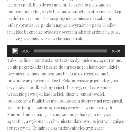
nie przypadł. Bo o ile rozumiem, że część ta ma stanowić
moment oddechu, o tyle tu stanowi zupełne zatrzymanie akcji
na dobre 20 minut. Nie znajduję uzasadnienia dla zabiegu,
który sprawia, że poziom napięcia wyraźnie opada. Gładkie
i miękkie brzmienie orkiestry oceniam jak najbardziej na plus,
ale czegoś jednak w tym wykonaniu brakuje.
Odtwarzacz
00:00
00:00
plików
Także w finale kontrasty, zwłaszcza dynamiczne, są ogromne,
dźwiękowych
co nie przeszkadza i pasuje do mrocznego charakteru dzieła.
Brzmieniu jednak momentami brakuje ostrości, co może
powodować pewien niedosyt. Rekompensuje je jednak głębia
i wyraziście podkreślony rejestr basowy, co daje w sumie
wrażenie pewnej dekadenckiej, dusznej zmysłowości,
połączonej z fatalistycznym poczuciem depresyjnej rezygnacji.
Zmiany tempa czasem sprawiają wrażenie wymuszonych.
Sinopoli buduje napięcie z mozołem, jednak jego decyzje
są trafne, a wykonanie, choć niestandardowe, to jest wciągające
i sugestywne. Kulminacje są tu dziwnie elektryzujące: