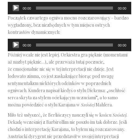
Odtwarzacz
00:00
00:00
plików
Początek czwartego ogniwa mocno rozczarowujący – bardzo
dźwiękowych
wygładzony, bez niezbędnych w tym miejscu ostrych
kontrastów dynamicznych:
Odtwarzacz
00:00
00:00
plików
Później wcale nie jest lepiej. Orkiestra gra pięknie (momentami
dźwiękowych
aż nazbyt pięknie…), ale przeważa tutaj poczucie,
że emocjonalnie nic się w tej interpretacji nie dzieje. Jest
lodowato zimna, co jest zaskakujące biorąc pod uwagę
sentymentalizm niektórych odcinków w poprzednich
ogniwach. Kundera napisał kiedyś o stylu Dickensa: „oschłość
serca skryta za stylem ociekającym uczuciami”, a to samo
można powiedzieć o stylu Karajana w
Szóstej
Mahlera.
Miło też usłyszeć, że Berlińczycy nauczyli się w końcu
Szóstej
.
Dekadę wcześniej z Barbirollim nie poszło im tak dobrze. Jeśli
chodzi o interpretację Karajana, to byłem nią rozczarowany.
Austriacki dyrygent nie przedstawił w swojej interpretacji