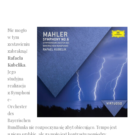
Nie mogło
w tym
zestawieniu
zabraknąć
Rafaela
Kubelika
.
Jego
studyjna
realizacja
z Symphoni
e-
Orchester
des
Bayerischen
Rundfunks nie rozpoczyna się zbyt obiecująco. Tempo jest
u niego szybkie, ale za mało jest kontrastu pomiędzy