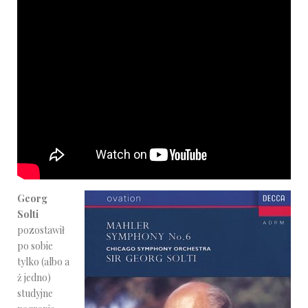
Georg
Solti
pozostawił
po sobie
tylko (albo a
ż jedno)
studyjne