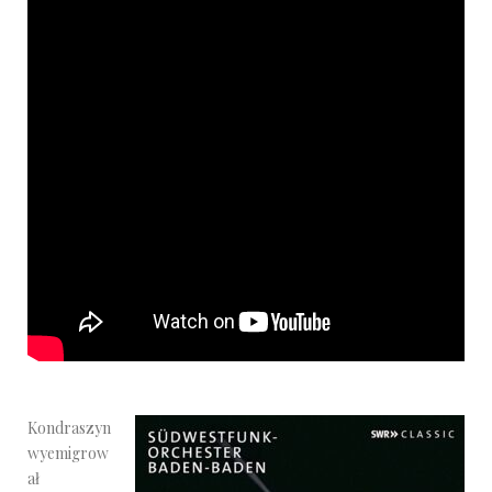
Kondraszyn
wyemigrow
ał