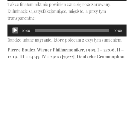
Także finałem nikt nie powinien czuć się rozczarowany.
dźwiękowych
Kulminacje są satysfakcjonujące, mięsiste, a przy tym
transparentne:
Odtwarzacz
00:00
00:00
plików
Bardzo udane nagranie, które polecam z czystym sumieniem.
dźwiękowych
Pierre Boulez, Wiener Philharmoniker, 1995, I – 23:06, II –
12:19, III – 14:47, IV – 29:10 [79:22], Deutsche Grammophon