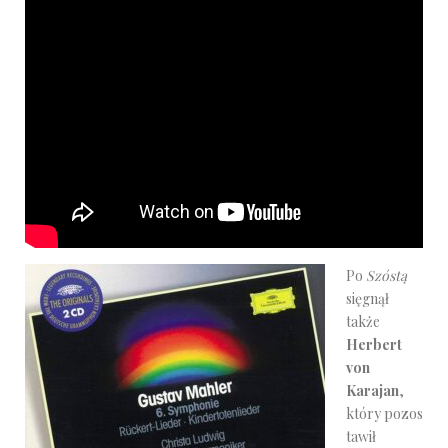
Po
Szóstą
sięgnął
także
Herbert
von
Karajan
,
który pozos
tawił