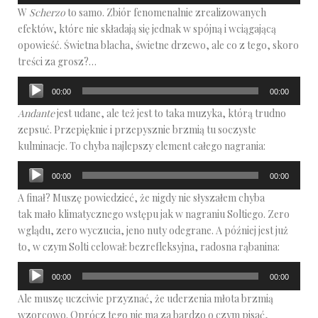
W
Scherzo
to samo. Zbiór fenomenalnie zrealizowanych
dźwiękowych
efektów, które nie składają się jednak w spójną i wciągającą
opowieść. Świetna blacha, świetne drzewo, ale co z tego, skoro
treści za grosz?…
Odtwarzacz
00:00
00:00
plików
Andante
jest udane, ale też jest to taka muzyka, którą trudno
dźwiękowych
zepsuć. Przepięknie i przepysznie brzmią tu soczyste
kulminacje. To chyba najlepszy element całego nagrania:
Odtwarzacz
00:00
00:00
plików
A finał? Muszę powiedzieć, że nigdy nie słyszałem chyba
dźwiękowych
tak mało klimatycznego wstępu jak w nagraniu Soltiego. Zero
wglądu, zero wyczucia, jeno nuty odegrane. A później jest już
to, w czym Solti celował: bezrefleksyjna, radosna rąbanina:
Odtwarzacz
00:00
00:00
plików
Ale muszę uczciwie przyznać, że uderzenia młota brzmią
dźwiękowych
wzorcowo. Oprócz tego nie ma za bardzo o czym pisać,