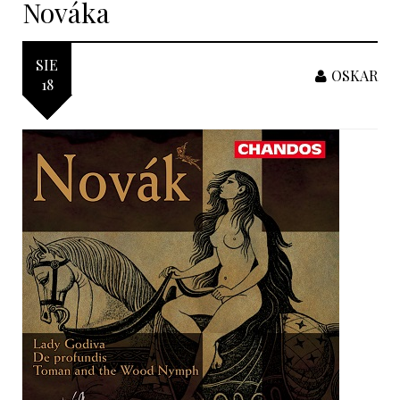
Nováka
SIE
OSKAR
18