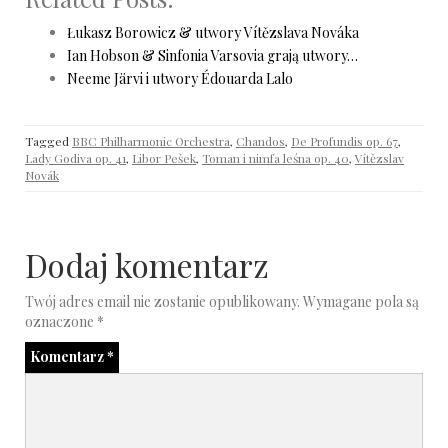
Łukasz Borowicz & utwory Vítězslava Nováka
Ian Hobson & Sinfonia Varsovia grają utwory…
Neeme Järvi i utwory Édouarda Lalo
Tagged
BBC Philharmonic Orchestra
,
Chandos
,
De Profundis op. 67
,
Lady Godiva op. 41
,
Libor Pešek
,
Toman i nimfa leśna op. 40
,
Vítězslav
Novák
Dodaj komentarz
Twój adres email nie zostanie opublikowany.
Wymagane pola są
oznaczone
*
Komentarz
*