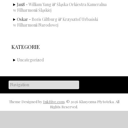
JanS
-
William Yang & Śląska Orkiestra Kameralna
w Filharmonii Śląskiej
Oskar
-
Boris Giltburg & Krzysztof Urbański
w Filharmonii Narodowej
KATEGORIE
Uncategorized
Theme Designed by
InkHive.com
.
© 2026 Klasyczna Płytoteka. All
Rights Reserved.