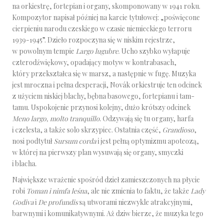
na orkiestrę, fortepian i organy, skomponowany w 1941 roku.
Kompozytor napisał później na karcie tytułowej: „poświęcone
cierpieniu narodu czeskiego w czasie niemieckiego terroru
1939-1945”. Dzieło rozpoczyna się w niskim rejestrze,
w powolnym tempie
Largo lugubre
. Ucho szybko wyłapuje
czterodźwiękowy, opadający motyw w kontrabasach,
który przekształca się w marsz, a następnie w fugę. Muzyka
jest mroczna i pełna desperacji, Novák orkiestruje ten odcinek
z użyciem niskiej blachy, bębna basowego, fortepianu i tam-
tamu. Uspokojenie przynosi kolejny, dużo krótszy odcinek
Meno largo, molto tranquillo
. Odzywają się tu organy, harfa
i czelesta, a także solo skrzypiec. Ostatnia część,
Grandioso
,
nosi podtytuł
Sursum corda
i jest pełną optymizmu apoteozą,
w której na pierwszy plan wysuwają się organy, smyczki
i blacha.
Największe wrażenie spośród dzieł zamieszczonych na płycie
robi
Toman i nimfa leśna
, ale nie zmienia to faktu, że także
Lady
Godiva
i
De profundis
są utworami niezwykle atrakcyjnymi,
barwnymi i komunikatywnymi. Aż dziw bierze, że muzyka tego