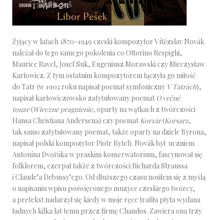
Żyjący w latach 1870-1949 czeski kompozytor Vítězslav Novák
należał do tego samego pokolenia co Ottorino Respighi,
Maurice Ravel, Josef Suk, Eugeniusz Morawski czy Mieczysław
Karłowicz. Z tym ostatnim kompozytorem łączyła go miłość
do Tatr (w 1902 roku napisał poemat symfoniczny
V Tatrách
),
napisał karłowiczowsko zatytułowany poemat
O večné
touze
(
Wieczne pragnienie
, oparty na wątkach z twórczości
Hansa Christiana Andersena) czy poemat
Korzár
(
Korsarz
,
tak samo zatytułowany poemat, także oparty na dziele Byrona,
napisał polski kompozytor Piotr Rytel). Novák był uczniem
Antonína Dvořáka w praskim konserwatorium, fascynował się
folklorem, czerpał także z twórczości Richarda Straussa
i Claude’a Debussy’ego. Od dłuższego czasu nosiłem się z myślą
o napisaniu wpisu poświęconego muzyce czeskiego twórcy,
a pretekst nadarzył się kiedy w moje ręce trafiła płyta wydana
ładnych kilka lat temu przez firmę Chandos. Zawiera ona trzy