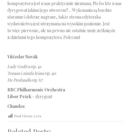
kompozytora jest u nas praktycznie nieznana. No bo kto u nas
dyrygował jakimś jego utworem?… Wykonania są bardzo
staranne i dobrze nagrane, także strona edytorska
wydawnictwa jest utrzymana na wysokim poziomie. Jest
to więc pierwsze, ale na pewno nie ostatnie moje zetknięcie
z dziełami tego kompozytora. Polecam!
Vítězslav Novák
Lady Godiva
op. 41
Toman i nimfa leśna
op. 40
De Profundis
op. 67
BBC Philharmonic Orchestra
Libor Pešek
– dyrygent
Chandos
Post Views:
1 071
Related Posts: