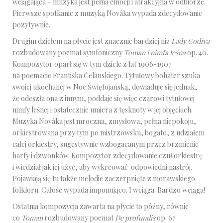
wciągająca – muzyka jest pełna emocji i atrakcyjna w odbiorze.
Pierwsze spotkanie z muzyką Nováka wypada zdecydowanie
pozytywnie.
Drugim dziełem na płycie jest znacznie bardziej niż
Lady Godiva
rozbudowany poemat symfoniczny
Toman i nimfa leśna
op. 40.
Kompozytor oparł się w tym dziele z lat 1906-1907
na poemacie Františka Čelanskiego. Tytułowy bohater szuka
swojej ukochanej w Noc Świętojańską, dowiaduje się jednak,
że odeszła ona z innym, poddaje się więc czarowi tytułowej
nimfy leśnej i ostatecznie umiera z tęsknoty w jej objęciach.
Muzyka Nováka jest mroczna, zmysłowa, pełna niepokoju,
orkiestrowana przy tym po mistrzowsku, bogato, z udziałem
całej orkiestry, sugestywnie wzbogacanym przez brzmienie
harfy i dzwonków. Kompozytor zdecydowanie czuł orkiestrę
i wiedział jak jej użyć, aby wykreować odpowiedni nastrój.
Pojawiają się tu także melodie zaczerpnięte z morawskiego
folkloru. Całość wypada imponująco. I wciąga. Bardzo wciąga!
Ostatnia kompozycja zawarta na płycie to późny, równie
co
Toman
rozbudowany poemat
De profundis
op. 67