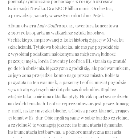
poematy symfoniczne pochodzące z różnych okresów
twórczości Nováka. Gra BBC Philharmonic Orchestra,
a prowadzi ją zmarły w zeszłym roku Libor Pešek.
Album otwiera
Lady Godiva
op. 41, uwertura koncertowa
z 1907 roku oparta na wątkach ze sztuki Jaroslava
Vrchlickiego, inspirowanej z kolei historią żyjącej w XI wieku
szlachcianki. Tytułowa bohaterka, nie mogąc pogodzić się
z wysokimi podatkami nałożonymi na miejscową ludność
przez jej męża, lorda Coventry Leofrica III, starała się zmusić
go do ich obniżenia. Mężczyzna zgodził się, ale pod warunkiem,
że jego żona przejedzie konno nago przez miasto. Kobieta
przystała na ten warunek, a pazerny Leofric musiał pogodzić
się z utratą wyższych niż dotychczas dochodów. Stąd też
właśnie taka, a nie inna okładka płyty. Novák oparł swoje dzieło
na dwóch tematach. Leofric reprezentowany jest przez tonację
c-moll, niskie smyczki i blachę, a Godiva przez klarnet, grający
jej temat w Es-dur. Obie myśli są same w sobie bardzo czytelne,
a czytelność tę wzmagają jeszcze instrumentacja i dynamika.
Instrumentacja jest barwna, a późnoromantyczna narracja