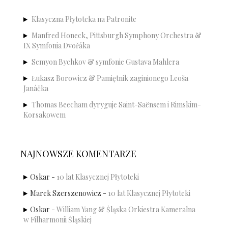
Klasyczna Płytoteka na Patronite
Manfred Honeck, Pittsburgh Symphony Orchestra &
IX Symfonia Dvořáka
Semyon Bychkov & symfonie Gustava Mahlera
Łukasz Borowicz & Pamiętnik zaginionego Leoša
Janáčka
Thomas Beecham dyryguje Saint-Saënsem i Rimskim-
Korsakowem
NAJNOWSZE KOMENTARZE
Oskar
-
10 lat Klasycznej Płytoteki
Marek Szerszenowicz
-
10 lat Klasycznej Płytoteki
Oskar
-
William Yang & Śląska Orkiestra Kameralna
w Filharmonii Śląskiej