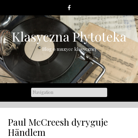
Skip
to
content
Klasyczna Płytoteka
Blog o muzyce klasycznej
Paul McCreesh dyryguje
Händlem