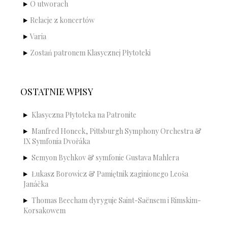
O utworach
Relacje z koncertów
Varia
Zostań patronem Klasycznej Płytoteki
OSTATNIE WPISY
Klasyczna Płytoteka na Patronite
Manfred Honeck, Pittsburgh Symphony Orchestra &
IX Symfonia Dvořáka
Semyon Bychkov & symfonie Gustava Mahlera
Łukasz Borowicz & Pamiętnik zaginionego Leoša
Janáčka
Thomas Beecham dyryguje Saint-Saënsem i Rimskim-
Korsakowem