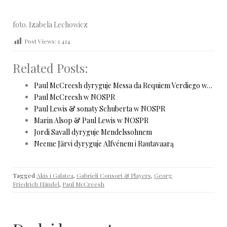
foto. Izabela Lechowicz
Post Views:
1 414
Related Posts:
Paul McCreesh dyryguje Messa da Requiem Verdiego w…
Paul McCreesh w NOSPR
Paul Lewis & sonaty Schuberta w NOSPR
Marin Alsop & Paul Lewis w NOSPR
Jordi Savall dyryguje Mendelssohnem
Neeme Järvi dyryguje Alfvénem i Rautavaarą
Tagged
Akis i Galatea
,
Gabrieli Consort & Players
,
Georg
Friedrich Händel
,
Paul McCreesh