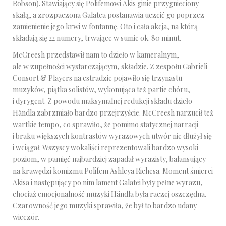
Robson). Stawiający się Polifemowi Akis ginie przygnieciony
skałą, a zrozpaczona Galatea postanawia uczcić go poprzez
zamienienie jego krwi w fontannę. Oto i cała akcja, na którą
składają się 22 numery, trwające w sumie ok. 80 minut.
McCreesh przedstawił nam to dzieło w kameralnym,
ale w zupełności wystarczającym, składzie. Z zespołu Gabrieli
Consort & Players na estradzie pojawiło się trzynastu
muzyków, piątka solistów, wykonująca też partie chóru,
i dyrygent. Z powodu maksymalnej redukcji składu dzieło
Händla zabrzmiało bardzo przejrzyście. McCreesh narzucił też
wartkie tempo, co sprawiło, że pomimo statycznej narracji
i braku większych kontrastów wyrazowych utwór nie dłużył się
i wciągał. Wszyscy wokaliści reprezentowali bardzo wysoki
poziom, w pamięć najbardziej zapadał wyrazisty, balansujący
na krawędzi komizmu Polifem Ashleya Richesa. Moment śmierci
Akisa i następujący po nim lament Galatei były pełne wyrazu,
chociaż emocjonalność muzyki Händla była raczej oszczędna.
Czarowność jego muzyki sprawiła, że był to bardzo udany
wieczór.