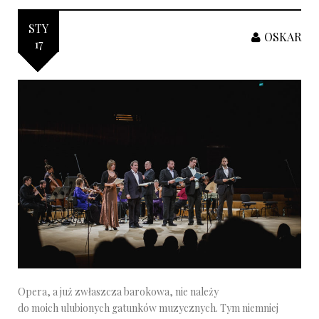
STY
OSKAR
17
Opera, a już zwłaszcza barokowa, nie należy
do moich ulubionych gatunków muzycznych. Tym niemniej