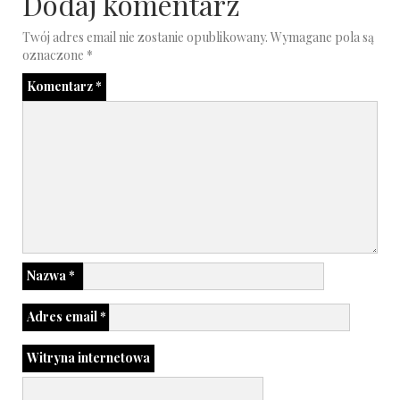
Dodaj komentarz
Twój adres email nie zostanie opublikowany.
Wymagane pola są
oznaczone
*
Komentarz
*
Nazwa
*
Adres email
*
Witryna internetowa