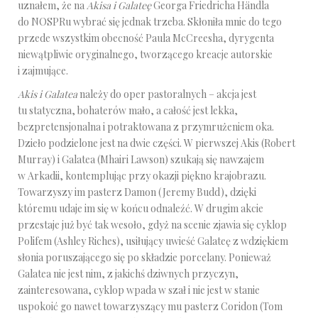
uznałem, że na
Akisa i Galateę
Georga Friedricha Händla
do NOSPRu wybrać się jednak trzeba. Skłoniła mnie do tego
przede wszystkim obecność Paula McCreesha, dyrygenta
niewątpliwie oryginalnego, tworzącego kreacje autorskie
i zajmujące.
Akis i Galatea
należy do oper pastoralnych – akcja jest
tu statyczna, bohaterów mało, a całość jest lekka,
bezpretensjonalna i potraktowana z przymrużeniem oka.
Dzieło podzielone jest na dwie części. W pierwszej Akis (Robert
Murray) i Galatea (Mhairi Lawson) szukają się nawzajem
w Arkadii, kontemplując przy okazji piękno krajobrazu.
Towarzyszy im pasterz Damon (Jeremy Budd), dzięki
któremu udaje im się w końcu odnaleźć. W drugim akcie
przestaje już być tak wesoło, gdyż na scenie zjawia się cyklop
Polifem (Ashley Riches), usiłujący uwieść Galateę z wdziękiem
słonia poruszającego się po składzie porcelany. Ponieważ
Galatea nie jest nim, z jakichś dziwnych przyczyn,
zainteresowana, cyklop wpada w szał i nie jest w stanie
uspokoić go nawet towarzyszący mu pasterz Coridon (Tom