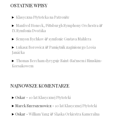
OSTATNIE WPISY
Klasyczna Płytoteka na Patronite
Manfred Honeck, Pittsburgh Symphony Orchestra &
IX Symfonia Dvořáka
Semyon Bychkov & symfonie Gustava Mahlera
Łukasz Borowicz & Pamiętnik zaginionego Leoša
Janáčka
Thomas Beecham dyryguje Saint-Saënsem i Rimskim-
Korsakowem
NAJNOWSZE KOMENTARZE
Oskar
-
10 lat Klasycznej Płytoteki
Marek Szerszenowicz
-
10 lat Klasycznej Płytoteki
Oskar
-
William Yang & Śląska Orkiestra Kameralna