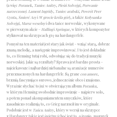
(a więc
Poranek
,
Taniec Anitry
,
Pieśń Solvejgi
,
Porwanie
narzeczonej. Lament Ingridy
,
Taniec arabski
,
Powrót Peer
Gynta
,
Śmierć Azy
i
W grocie króla gór
), a także
Kołysanka
Solvejgi
,
Marsz weselny
i dwa tańce norweskie, wykonywane
w pierwszym akcie –
Halling
i
Springar
, w których kompozytor
stylizował na skrzypcach grę na hardangerfele.
Pomysł na ten materiał jest stary jak świat – wziąć starą, dobrze
znaną melodię, a następnie improwizować. I to jest dokładnie
to, co Hemsing tutaj robi, odwołując się do tradycji muzyki
norweskiej. Jakie są rezultaty? Sprawa jest bardzo prosta –
najciekawsze i najbardziej niebanalne są aranżacje numerów
przeznaczonych na hardangerfele. Są grane
con amore
,
brzmią fascynująco surowo, jednocześnie obco i znajomo.
Wyraźnie słychać to już w otwierającym album
Poranku
,
w którym Hemsing swobodnie improwizuje – najpierw solo,
a potem ponad akompaniamentem smyczków, które
zasadniczo realizują to, co Grieg narzucił im w oryginale.
Podobnie jest w
Tańcu Anitry
, który w wersji na skrzypce
z Hardanger także jest świetny (choć jest to, o ironio, mazurek