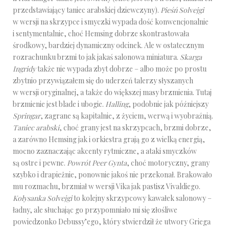
przedstawiający taniec arabskiej dziewczyny).
Pieśń Solvejgi
w wersji na skrzypce i smyczki wypada dość konwencjonalnie
i sentymentalnie, choć Hemsing dobrze skontrastowała
środkowy, bardziej dynamiczny odcinek. Ale w ostatecznym
rozrachunku brzmi to jak jakaś salonowa miniatura.
Skarga
Ingridy
także nie wypada zbyt dobrze – albo może po prostu
zbytnio przywiązałem się do uderzeń talerzy słyszanych
w wersji oryginalnej, a także do większej masy brzmienia. Tutaj
brzmienie jest blade i ubogie.
Halling
, podobnie jak późniejszy
Springar
, zagrane są kapitalnie, z życiem, werwą i wyobraźnią.
Taniec arabski
, choć grany jest na skrzypcach, brzmi dobrze,
a zarówno Hemsing jak i orkiestra grają go z wielką energią,
mocno zaznaczając akcenty rytmiczne, a ataki smyczków
są ostre i pewne.
Powrót Peer Gynta
, choć motoryczny, grany
szybko i drapieżnie, ponownie jakoś nie przekonał. Brakowało
mu rozmachu, brzmiał w wersji Vika jak pastisz Vivaldiego.
Kołysanka Solvejgi
to kolejny skrzypcowy kawałek salonowy –
ładny, ale słuchając go przypomniało mi się złośliwe
powiedzonko Debussy’ego, który stwierdził że utwory Griega