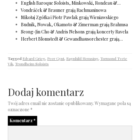
English Baroque Soloists, Minkowski, Rondeau &…
Vondráček & Brauner grają Rachmaninowa
Mikołaj Zgółka i Piotr Pawlak grają Wieniawskiego
Budnik, Nowak, Okamoto & Zimerman grają Brahmsa
Seong-Jin Cho & Andris Nelsons grają koncerty Ravela
Herbert Blomstedt & Gewandhausorchester grają…
Tagged
Edvard Grieg
,
Peer Gynt
,
Ragnhild Hemsing
,
Tormond Tvete
Vik
,
Trondheim Soloists
Dodaj komentarz
Twój adres email nie zostanie opublikowany.
Wymagane pola są
oznaczone
*
Komentarz
*