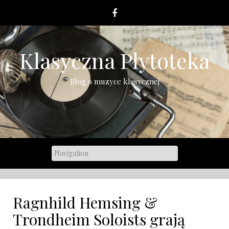
Skip
to
content
Klasyczna Płytoteka
Blog o muzyce klasycznej
Ragnhild Hemsing &
Trondheim Soloists grają