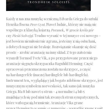
Każdy z nas zna muzykę sceniczną Edvarda Griega do sztuki
Henrika Ibsena
Peer Gynt
. Nawet ludzie, którzy nie mają nic
wspólnego z klasyką kojarzą
Poranek
,
W grocie króla gór
czy
Pieśń Solvejgi
. Trudno wyrazić w tej muzyce coś nowego –
jest bowiem niemiłosiernie zgrana, jesteśmy z nią osłuchani,
a dobrych nagrań nie brakuje. Rozwiązanie okazuje się dość
proste – zrobić aranżację na inny skład. Z tego założenia
wyszedł Tormod Tvete Vik, a po przygotowane przez niego
aranżacje sięgnęła skrzypaczka Ragnhild Hemsing. Część
opracowań przeznaczona została na skrzypce, a część
na hardangerfele (inaczej hardingfele lub hardingfela).
Instrument ten, wyglądający jak bogato zdobione skrzypce, jest
muzycznym symbolem norweskości, tak samo jak muzyka
Griega. Ma 8 lub nawet 9 strun – 4 normalne i 4 lub 5
znajdujących się pod nimi tak zwanych strun sympatycznych,
które wzbogacają brzmienie. Aranżacje Vika grane
przez Hemsing to w sumie 12 numerów – wszystkie znane z suit