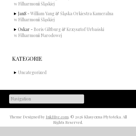
w Filharmonii Śląskiej
JanS
-
William Yang & Śląska Orkiestra Kameralna
w Filharmonii Śląskiej
Oskar
-
Boris Giltburg & Krzysztof Urbański
w Filharmonii Narodowej
KATEGORIE
Uncategorized
Theme Designed by
InkHive.com
.
© 2026 Klasyczna Płytoteka. All
Rights Reserved.