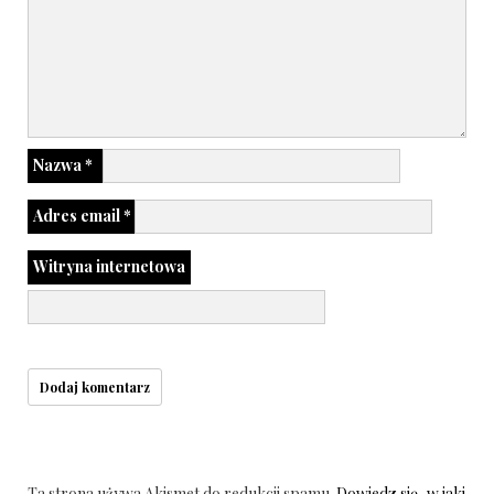
Nazwa
*
Adres email
*
Witryna internetowa
Ta strona używa Akismet do redukcji spamu.
Dowiedz się, w jaki