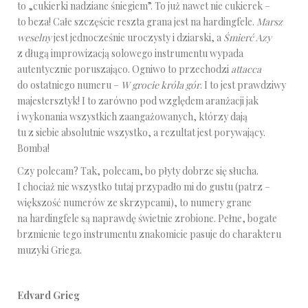
to „cukierki nadziane śniegiem”. To już nawet nie cukierek –
to beza! Całe szczęście reszta grana jest na hardingfele.
Marsz
weselny
jest jednocześnie uroczysty i dziarski, a
Śmierć Azy
z długą improwizacją solowego instrumentu wypada
autentycznie poruszająco. Ogniwo to przechodzi
attacca
do ostatniego numeru –
W grocie króla gór
. I to jest prawdziwy
majestersztyk! I to zarówno pod względem aranżacji jak
i wykonania wszystkich zaangażowanych, którzy dają
tu z siebie absolutnie wszystko, a rezultat jest porywający.
Bomba!
Czy polecam? Tak, polecam, bo płyty dobrze się słucha.
I chociaż nie wszystko tutaj przypadło mi do gustu (patrz –
większość numerów ze skrzypcami), to numery grane
na hardingfele są naprawdę świetnie zrobione. Pełne, bogate
brzmienie tego instrumentu znakomicie pasuje do charakteru
muzyki Griega.
Edvard Grieg