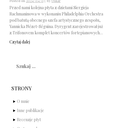
Posted on
2024-04-03
by
Oskar
Przed nami kolejna płyta z dziełami Siergieja
Rachmaninowa w wykonaniu Philadelphia Orchestra
pod batutą obecnego szefa artystycznego zespołu,
Yannicka Nézet-Séguina. Dyrygent zarejestrował już
z Trifonovem komplet koncertów fortepianowych…
Czytaj dalej
Szukaj:
STRONY
O mnie
Inne publikacje
Recenzje płyt