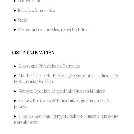
O utworach
Relacje z koncertów
Varia
Zostań patronem Klasycznej Płytoteki
OSTATNIE WPISY
Klasyczna Płytoteka na Patronite
Manfred Honeck, Pittsburgh Symphony Orchestra &
IX Symfonia Dvořáka
Semyon Bychkov & symfonie Gustava Mahlera
Łukasz Borowicz & Pamiętnik zaginionego Leoša
Janáčka
Thomas Beecham dyryguje Saint-Saënsem i Rimskim-
Korsakowem