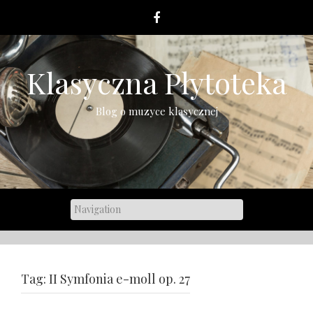
Skip
to
content
Klasyczna Płytoteka
Blog o muzyce klasycznej
Tag:
II Symfonia e-moll op. 27