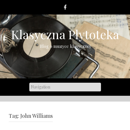
Skip
to
content
Klasyczna Płytoteka
Blog o muzyce klasycznej
Tag:
John Williams