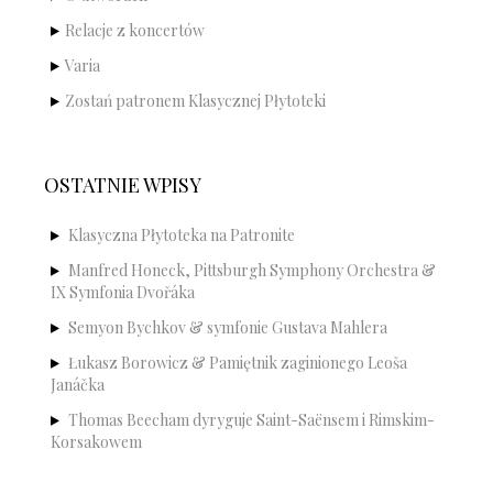
Relacje z koncertów
Varia
Zostań patronem Klasycznej Płytoteki
OSTATNIE WPISY
Klasyczna Płytoteka na Patronite
Manfred Honeck, Pittsburgh Symphony Orchestra &
IX Symfonia Dvořáka
Semyon Bychkov & symfonie Gustava Mahlera
Łukasz Borowicz & Pamiętnik zaginionego Leoša
Janáčka
Thomas Beecham dyryguje Saint-Saënsem i Rimskim-
Korsakowem