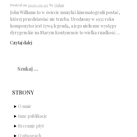
Posted on
2020-01-20
by
Oskar
John Williams to w świecie muzyki i kinematografii postać,
której przedstawiać nie trzeba. Urodzony w 1932 roku
kompozytor jest żywą legendą, a jego nieliczne występy
dyrygenckie na Starym Kontynencie to wielka rzadkość….
Czytaj dalej
Szukaj:
STRONY
O mnie
Inne publikacje
Recenzje płyt
O utworach