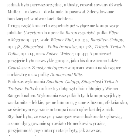
jednak było pierwszorzędne, a tłusty, rozwibrowany dźwięk
Mutter – o dziwo – doskonale tu pasował. Zdecydowanie
bardziej niż w utworkach Richtera.
Drugą część koncertu wypełniły już wyłącznie kompozycje
jubilata:
Uwertura
do operetki
Baron cygański
, polka
Éljen
a Magyar
op. 332, walc
Wiener Blut
, op. 354,
Banditen-Galopp
,
op. 378,
Sängerlust – Polka française
, op. 328,
Tritsch-Tratsch-
Polka
, op. 214, oraz
Kaiser-Walzer
, op. 437. A ponieważ
przyjęcie było niezwykle gorące, jako bis dorzucono także
Czardasza
z
Zemsty nietoperza
w opracowaniu na skrzypce
i orkiestrę oraz polkę
Donner und Blitz
.
Podczas wykonania
Banditen-Galopp
,
Sängerlust
i
Tritsch-
Tratsch-Polki
do orkiestry dołączył chór chłopięcy Wiener
Sängerknaben. Wykonania wszystkich tych kompozycji były
znakomite – lekkie, pełne humoru, grane z luzem, efekciarsko,
ze świetnym wyczuciem tempa i nastrojów każdej z nich.
Słychać było, że wszyscy zaangażowani doskonale się bawią,
a samo dyrygowanie sprawiało Honeckowi wyraźną
przyjemność. Jego interpretacje były, jak zawsze,