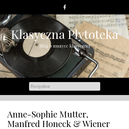
Skip
to
content
Klasyczna Płytoteka
Blog o muzyce klasycznej
Anne-Sophie Mutter,
Manfred Honeck & Wiener