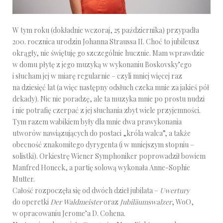
W tym roku (dokładnie wczoraj, 25 października) przypadła
200. rocznica urodzin Johanna Straussa II. Choć to jubileusz
okrągły, nie świętuję go szczególnie hucznie. Mam wprawdzie
w domu płytę z jego muzyką w wykonaniu Boskovsky’ego
i słucham jej w miarę regularnie – czyli mniej więcej raz
na dziesięć lat (a więc następny odsłuch czeka mnie za jakieś pół
dekady). Nic nie poradzę, ale ta muzyka mnie po prostu nudzi
i nie potrafię czerpać z jej słuchania zbyt wiele przyjemności.
Tym razem wabikiem były dla mnie dwa prawykonania
utworów nawiązujących do postaci „króla walca”, a także
obecność znakomitego dyrygenta (i w mniejszym stopniu –
solistki). Orkiestrę Wiener Symphoniker poprowadził bowiem
Manfred Honeck, a partię solową wykonała Anne-Sophie
Mutter.
Całość rozpoczęła się od dwóch dzieł jubilata –
Uwertury
do operetki
Der Waldmeister
oraz
Jubiläumswalzer
, WoO,
w opracowaniu Jerome’a D. Cohena.