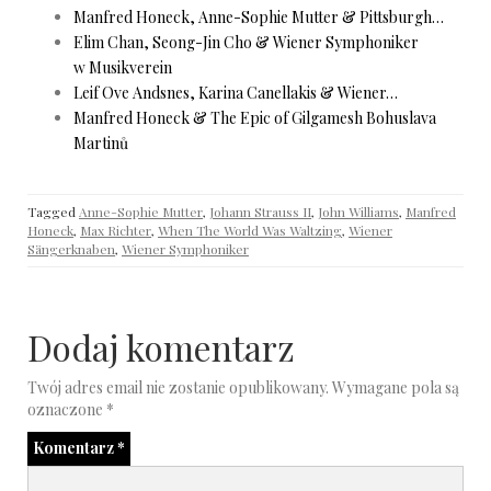
Manfred Honeck, Anne-Sophie Mutter & Pittsburgh…
Elim Chan, Seong-Jin Cho & Wiener Symphoniker
w Musikverein
Leif Ove Andsnes, Karina Canellakis & Wiener…
Manfred Honeck & The Epic of Gilgamesh Bohuslava
Martinů
Tagged
Anne-Sophie Mutter
,
Johann Strauss II
,
John Williams
,
Manfred
Honeck
,
Max Richter
,
When The World Was Waltzing
,
Wiener
Sängerknaben
,
Wiener Symphoniker
Dodaj komentarz
Twój adres email nie zostanie opublikowany.
Wymagane pola są
oznaczone
*
Komentarz
*