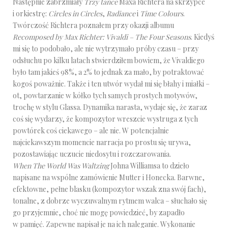
Następnie zabrzmiały
Trzy tańce
Maxa Richtera na skrzypce
i orkiestrę:
Circles in Circles
,
Radiance
i
Time Colours
.
Twórczość Richtera poznałem przy okazji albumu
Recomposed by Max Richter: Vivaldi – The Four Seasons
. Kiedyś
mi się to podobało, ale nie wytrzymało próby czasu – przy
odsłuchu po kilku latach stwierdziłem bowiem, że Vivaldiego
było tam jakieś 98%, a 2% to jednak za mało, by potraktować
kogoś poważnie. Także i ten utwór wydał mi się błahy i miałki –
ot, powtarzanie w kółko tych samych prostych motywów,
trochę w stylu Glassa. Dynamika narasta, wydaje się, że zaraz
coś się wydarzy, że kompozytor wreszcie wystruga z tych
powtórek coś ciekawego – ale nie. W potencjalnie
najciekawszym momencie narracja po prostu się urywa,
pozostawiając uczucie niedosytu i rozczarowania.
When The World Was Waltzing
Johna Williamsa to dzieło
napisane na wspólne zamówienie Mutter i Honecka. Barwne,
efektowne, pełne blasku (kompozytor wszak zna swój fach),
tonalne, z dobrze wyczuwalnym rytmem walca – słuchało się
go przyjemnie, choć nie mogę powiedzieć, by zapadło
w pamięć. Zapewne napisał je na ich naleganie. Wykonanie