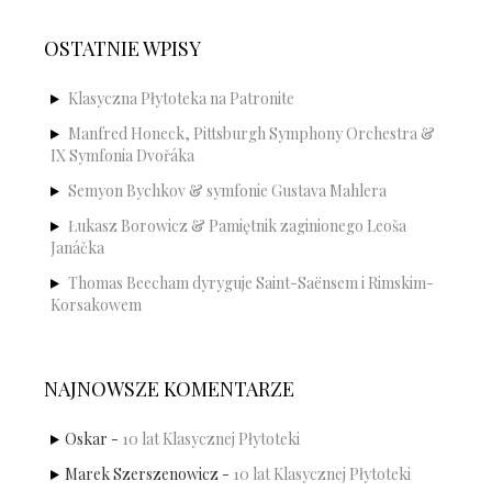
OSTATNIE WPISY
Klasyczna Płytoteka na Patronite
Manfred Honeck, Pittsburgh Symphony Orchestra &
IX Symfonia Dvořáka
Semyon Bychkov & symfonie Gustava Mahlera
Łukasz Borowicz & Pamiętnik zaginionego Leoša
Janáčka
Thomas Beecham dyryguje Saint-Saënsem i Rimskim-
Korsakowem
NAJNOWSZE KOMENTARZE
Oskar
-
10 lat Klasycznej Płytoteki
Marek Szerszenowicz
-
10 lat Klasycznej Płytoteki