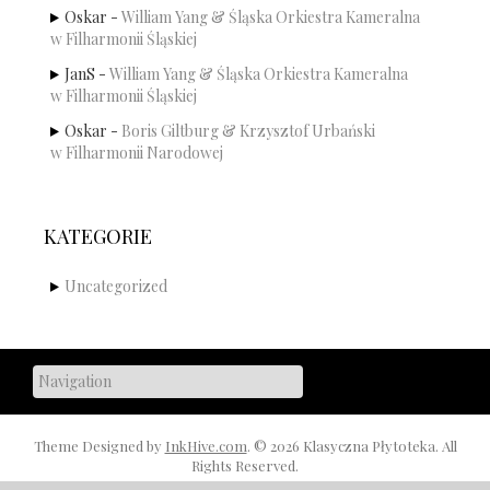
Oskar
-
William Yang & Śląska Orkiestra Kameralna
w Filharmonii Śląskiej
JanS
-
William Yang & Śląska Orkiestra Kameralna
w Filharmonii Śląskiej
Oskar
-
Boris Giltburg & Krzysztof Urbański
w Filharmonii Narodowej
KATEGORIE
Uncategorized
Theme Designed by
InkHive.com
.
© 2026 Klasyczna Płytoteka. All
Rights Reserved.