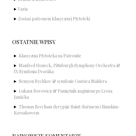
Varia
Zostań patronem Klasycznej Płytoteki
OSTATNIE WPISY
Klasyczna Płytoteka na Patronite
Manfred Honeck, Pittsburgh Symphony Orchestra &
IX Symfonia Dvořáka
Semyon Bychkov & symfonie Gustava Mahlera
Łukasz Borowicz & Pamiętnik zaginionego Leoša
Janáčka
Thomas Beecham dyryguje Saint-Saënsem i Rimskim-
Korsakowem