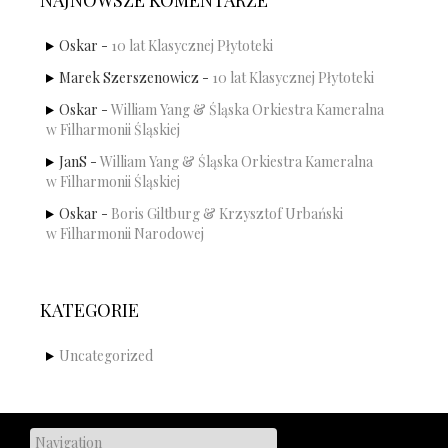
NAJNOWSZE KOMENTARZE
Oskar
-
10 lat Klasycznej Płytoteki
Marek Szerszenowicz
-
10 lat Klasycznej Płytoteki
Oskar
-
William Yang & Śląska Orkiestra Kameralna
w Filharmonii Śląskiej
JanS
-
William Yang & Śląska Orkiestra Kameralna
w Filharmonii Śląskiej
Oskar
-
Boris Giltburg & Krzysztof Urbański
w Filharmonii Narodowej
KATEGORIE
Uncategorized