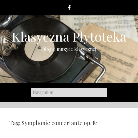
Skip
to
content
Klasyczna Płytoteka
Blog o muzyce klasycznej
Tag:
Symphonie concertante op. 81