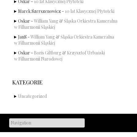
Oskar
-
10 lat Klasycznej Płytoteki
Marek Szerszenowicz
-
10 lat Klasycznej Płytoteki
Oskar
-
William Yang & Śląska Orkiestra Kameralna
w Filharmonii Śląskiej
JanS
-
William Yang & Śląska Orkiestra Kameralna
w Filharmonii Śląskiej
Oskar
-
Boris Giltburg & Krzysztof Urbański
w Filharmonii Narodowej
KATEGORIE
Uncategorized