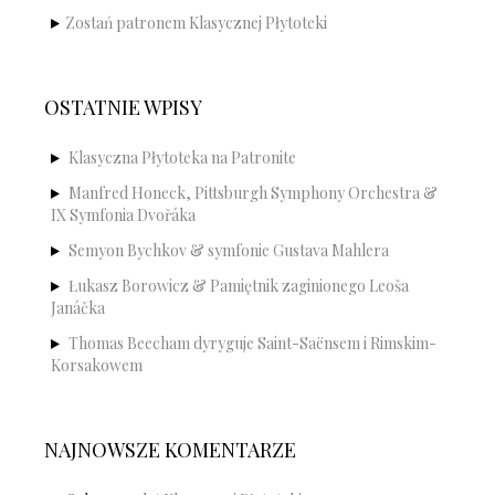
Zostań patronem Klasycznej Płytoteki
OSTATNIE WPISY
Klasyczna Płytoteka na Patronite
Manfred Honeck, Pittsburgh Symphony Orchestra &
IX Symfonia Dvořáka
Semyon Bychkov & symfonie Gustava Mahlera
Łukasz Borowicz & Pamiętnik zaginionego Leoša
Janáčka
Thomas Beecham dyryguje Saint-Saënsem i Rimskim-
Korsakowem
NAJNOWSZE KOMENTARZE