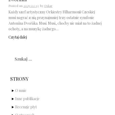
Posted on
2025-02-13
by
Oskar
Każdy szef artystyczny Orkiestry Filharmonii Czeskiej
musi nagrać z nią przynajmniej trzy ostatnie symfonie
Antonína Dvořáka. Musi. Musi, choćby nie miał na to żadnej
ochoty, a na muzykę żadnego…
Czytaj dalej
Szukaj:
STRONY
O mnie
Inne publikacje
Recenzje płyt