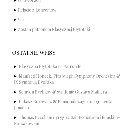
O utworach
Relacje z koncertów
Varia
Zostań patronem Klasycznej Płytoteki
OSTATNIE WPISY
Klasyczna Płytoteka na Patronite
Manfred Honeck, Pittsburgh Symphony Orchestra &
IX Symfonia Dvořáka
Semyon Bychkov & symfonie Gustava Mahlera
Łukasz Borowicz & Pamiętnik zaginionego Leoša
Janáčka
Thomas Beecham dyryguje Saint-Saënsem i Rimskim-
Korsakowem