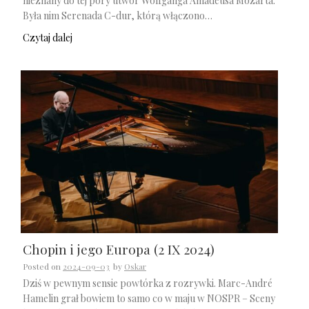
nieznany do tej pory utwór Wolfganga Amadeusa Mozarta.
Była nim Serenada C-dur, którą włączono…
Czytaj dalej
Chopin i jego Europa (2 IX 2024)
Posted on
2024-09-03
by
Oskar
Dziś w pewnym sensie powtórka z rozrywki. Marc-André
Hamelin grał bowiem to samo co w maju w NOSPR – Sceny