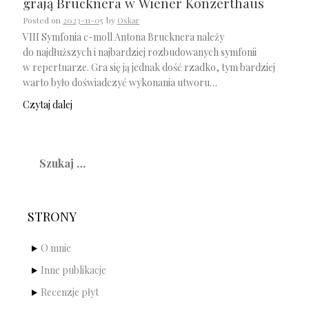
grają Brucknera w Wiener Konzerthaus
Posted on
2023-11-05
by
Oskar
VIII Symfonia c-moll Antona Brucknera należy
do najdłuższych i najbardziej rozbudowanych symfonii
w repertuarze. Gra się ją jednak dość rzadko, tym bardziej
warto było doświadczyć wykonania utworu…
Czytaj dalej
Szukaj:
STRONY
O mnie
Inne publikacje
Recenzje płyt