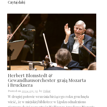
Czytaj dalej
Herbert Blomstedt &
Gewandhausorchester grają Mozarta
i Brucknera
Posted on
2024-09-30
by
Oskar
W drugiej połowie września bieżącego roku gruchnęła
wieść, że w miejskiej bibliotece w Lipsku odnaleziono