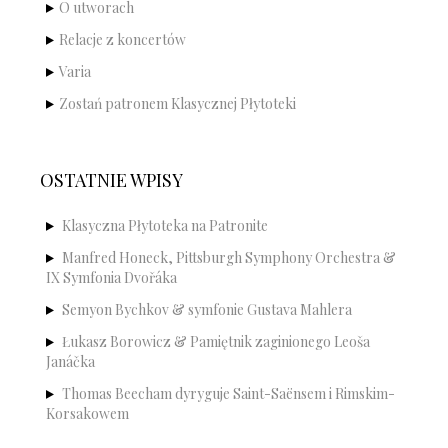
O utworach
Relacje z koncertów
Varia
Zostań patronem Klasycznej Płytoteki
OSTATNIE WPISY
Klasyczna Płytoteka na Patronite
Manfred Honeck, Pittsburgh Symphony Orchestra &
IX Symfonia Dvořáka
Semyon Bychkov & symfonie Gustava Mahlera
Łukasz Borowicz & Pamiętnik zaginionego Leoša
Janáčka
Thomas Beecham dyryguje Saint-Saënsem i Rimskim-
Korsakowem