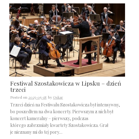
Festiwal Szostakowicza w Lipsku – dzień
trzeci
Posted on
2025-05-18
by
Oskar
Trzeci dzień na Festiwalu Szostakowicza był intensywny,
bo poszedłem na dwa koncerty. Pierwszym z nich był
koncert kameralny – pierwszy, podczas
którego zabrzmiały kwartety Szostakowicza. Grał
je nieznany mi do tej pory…