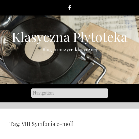
Skip
to
content
Klasyczna Płytoteka
Blog o muzyce klasycznej
Tag:
VIII Symfonia c-moll