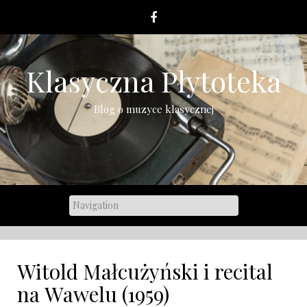
Skip
to
content
Klasyczna Płytoteka
Blog o muzyce klasycznej
Witold Małcużyński i recital
na Wawelu (1959)