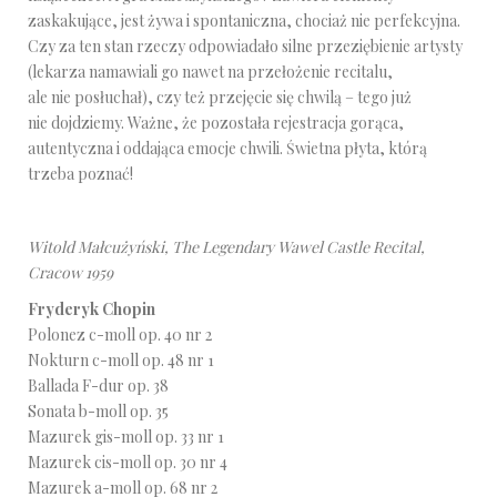
zaskakujące, jest żywa i spontaniczna, chociaż nie perfekcyjna.
Czy za ten stan rzeczy odpowiadało silne przeziębienie artysty
(lekarza namawiali go nawet na przełożenie recitalu,
ale nie posłuchał), czy też przejęcie się chwilą – tego już
nie dojdziemy. Ważne, że pozostała rejestracja gorąca,
autentyczna i oddająca emocje chwili. Świetna płyta, którą
trzeba poznać!
Witold Małcużyński, The Legendary Wawel Castle Recital,
Cracow 1959
Fryderyk Chopin
Polonez c-moll op. 40 nr 2
Nokturn c-moll op. 48 nr 1
Ballada F-dur op. 38
Sonata b-moll op. 35
Mazurek gis-moll op. 33 nr 1
Mazurek cis-moll op. 30 nr 4
Mazurek a-moll op. 68 nr 2