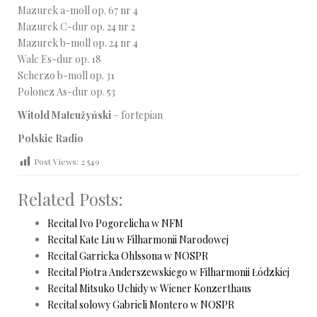
Mazurek a-moll op. 67 nr 4
Mazurek C-dur op. 24 nr 2
Mazurek b-moll op. 24 nr 4
Walc Es-dur op. 18
Scherzo b-moll op. 31
Polonez As-dur op. 53
Witold Małcużyński
– fortepian
Polskie Radio
Post Views:
2 549
Related Posts:
Recital Ivo Pogorelicha w NFM
Recital Kate Liu w Filharmonii Narodowej
Recital Garricka Ohlssona w NOSPR
Recital Piotra Anderszewskiego w Filharmonii Łódzkiej
Recital Mitsuko Uchidy w Wiener Konzerthaus
Recital solowy Gabrieli Montero w NOSPR