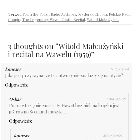
Tagged
From the Polish Radio Archives
,
Fryderyk Chopin
,
Polskie Radio
Chopin
,
The Legendary Wawel Castle Recital
,
Witold Małcużyński
3 thoughts on “
Witold Małcużyński
i recital na Wawelu (1959)
”
koneser
2019-03-08
Jaka jest przyczyna, że te 2 utwory nie znalazły się na płycie?
Odpowiedz
Oskar
2019-03-08
Po prostu się nie zmieściły. Nawet bez nich na krążku jest
już równo 80 minut muzyki…
Odpowiedz
koneser
2019-03-09