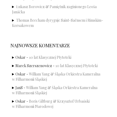
Łukasz Borowicz & Pamiętnik zaginionego Leoša
Janáčka
Thomas Beecham dyryguje Saint-Saënsem i Rimskim-
Korsakowem
NAJNOWSZE KOMENTARZE
Oskar
-
10 lat Klasycznej Płytoteki
Marek Szerszenowicz
-
10 lat Klasycznej Płytoteki
Oskar
-
William Yang & Śląska Orkiestra Kameralna
w Filharmonii Śląskiej
JanS
-
William Yang & Śląska Orkiestra Kameralna
w Filharmonii Śląskiej
Oskar
-
Boris Giltburg & Krzysztof Urbański
w Filharmonii Narodowej