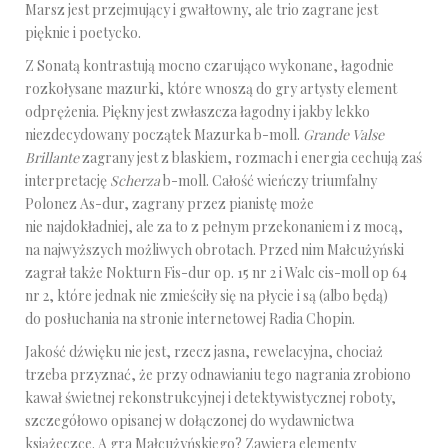
Marsz jest przejmujący i gwałtowny, ale trio zagrane jest
pięknie i poetycko.
Z Sonatą kontrastują mocno czarująco wykonane, łagodnie
rozkołysane mazurki, które wnoszą do gry artysty element
odprężenia. Piękny jest zwłaszcza łagodny i jakby lekko
niezdecydowany początek Mazurka b-moll.
Grande Valse
Brillante
zagrany jest z blaskiem, rozmach i energia cechują zaś
interpretację
Scherza
b-moll. Całość wieńczy triumfalny
Polonez As-dur, zagrany przez pianistę może
nie najdokładniej, ale za to z pełnym przekonaniem i z mocą,
na najwyższych możliwych obrotach. Przed nim Małcużyński
zagrał także Nokturn Fis-dur op. 15 nr 2 i Walc cis-moll op 64
nr 2, które jednak nie zmieściły się na płycie i są (albo będą)
do posłuchania na stronie internetowej Radia Chopin.
Jakość dźwięku nie jest, rzecz jasna, rewelacyjna, chociaż
trzeba przyznać, że przy odnawianiu tego nagrania zrobiono
kawał świetnej rekonstrukcyjnej i detektywistycznej roboty,
szczegółowo opisanej w dołączonej do wydawnictwa
książeczce. A gra Małcużyńskiego? Zawiera elementy