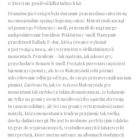
w której nie gościł od kilku ładnych lat.
Dramaturgia występu była starannie przemyślana i złożyła się
na emocjonalnie spójną i logiczną całość. Małcużyński zaczął
od ponurego Poloneza c-moll, przeszedł do zagranego
nadspodziewanie burzliwie Nokturnu c-moll. Następnie
przedstawił Balladę F-dur, którą również wykonał
z porywającą mocą, ale i wyczuciem w delikatniejszych
momentach. Przesilenie – tak nastroju, jak jakości gry,
przychodzi w Sonacie b-moll. Początek pierwszej części jest
tajemniczy i ponury, ale to co Małcużyński robi później
zdecydowanie odbiega od tego, do czego przyzwyczaili nas inni
pianiści. Zarówno tu, jak i w
Scherzo
Małcużyński gra
momentami tak szybko i z takim dramatyzmem, że balansuje
nie tylko na granicy swoich możliwości (bo sąsiedzi obrywają
tu czasem solidnie), ale też i na granicy wytrzymałości samej
muzyki, która momentami z trudem przyjmuje tak wielką
dawkę dzikiej energii. Nie jest to zrobione perfekcyjnie i daleko
tej grze do wypieszczonych, wystudiowanych (i fałszywych)
interpretacji, które można usłyszeć na albumach studyjnych.