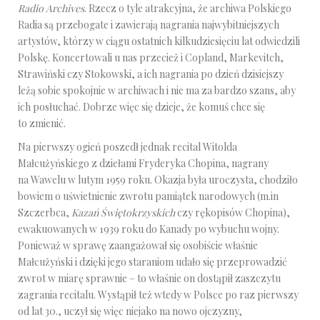
Radio Archives
. Rzecz o tyle atrakcyjna, że archiwa Polskiego
Radia są przebogate i zawierają nagrania najwybitniejszych
artystów, którzy w ciągu ostatnich kilkudziesięciu lat odwiedzili
Polskę. Koncertowali u nas przecież i Copland, Markevitch,
Strawiński czy Stokowski, a ich nagrania po dzień dzisiejszy
leżą sobie spokojnie w archiwach i nie ma za bardzo szans, aby
ich posłuchać. Dobrze więc się dzieje, że komuś chce się
to zmienić.
Na pierwszy ogień poszedł jednak recital Witolda
Małcużyńskiego z dziełami Fryderyka Chopina, nagrany
na Wawelu w lutym 1959 roku. Okazja była uroczysta, chodziło
bowiem o uświetnienie zwrotu pamiątek narodowych (m.in
Szczerbca,
Kazań Świętokrzyskich
czy rękopisów Chopina),
ewakuowanych w 1939 roku do Kanady po wybuchu wojny.
Ponieważ w sprawę zaangażował się osobiście właśnie
Małcużyński i dzięki jego staraniom udało się przeprowadzić
zwrot w miarę sprawnie – to właśnie on dostąpił zaszczytu
zagrania recitalu. Wystąpił też wtedy w Polsce po raz pierwszy
od lat 30., uczył się więc niejako na nowo ojczyzny,