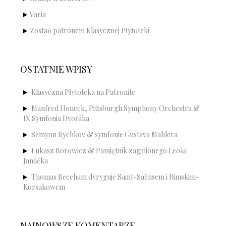
Varia
Zostań patronem Klasycznej Płytoteki
OSTATNIE WPISY
Klasyczna Płytoteka na Patronite
Manfred Honeck, Pittsburgh Symphony Orchestra &
IX Symfonia Dvořáka
Semyon Bychkov & symfonie Gustava Mahlera
Łukasz Borowicz & Pamiętnik zaginionego Leoša
Janáčka
Thomas Beecham dyryguje Saint-Saënsem i Rimskim-
Korsakowem
NAJNOWSZE KOMENTARZE