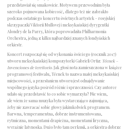
przedstawiał się smakowicie. Motywem przewodnim była
szeroko pojmowana kobiecość, dlatego też nie zabrakło
podczas ostatniego koncertu świetnych artystek – rosyjskiej
skrzypaczki Viktorii Mullovej i meksykańskiej dyrygentki
Alondry de la Parry, która poprowadziła Philharmonia
Orchestra, jedną z kilku najbardziej znanych londyńskich
orkiestr.
Koncert rozpoczął się od wykonania świeżego (rocznik 2017)
utworu meksykańskiej kompozytorki Gabrieli Ortiz:
Téenek –
Invenciones de territorio
. Jak głosi nota zamieszczona w książce
programowej festiwalu, Téenek to nazwa małej meksykańskiej
miejscowości, a przesłaniem utworu jest odnajdywanie
wspólnego języka pośród różnic i sprzeczności. Czy autorce
udało się przedstawić to co sobie wymarzyła? Nie wiem,
ale wiem że sama muzyka była wystarczająco zajmująca,
żeby nie zawracać sobie głowy jakimkolwiek programem.
Barwna, temperamentna, dobrze instrumentowana,
rytmiczna, momentami drapieżna, momentami liryczna,
wyraźnie latynoska. Dużo było tam perkusji, a orkiestra dobrze