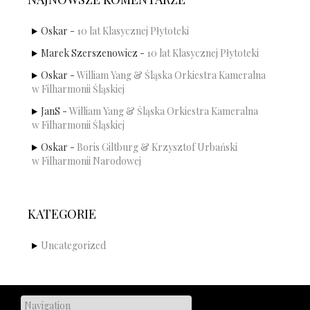
Oskar
-
10 lat Klasycznej Płytoteki
Marek Szerszenowicz
-
10 lat Klasycznej Płytoteki
Oskar
-
William Yang & Śląska Orkiestra Kameralna
w Filharmonii Śląskiej
JanS
-
William Yang & Śląska Orkiestra Kameralna
w Filharmonii Śląskiej
Oskar
-
Boris Giltburg & Krzysztof Urbański
w Filharmonii Narodowej
KATEGORIE
Uncategorized