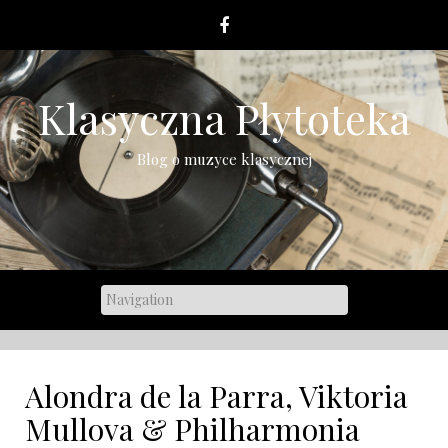
Skip
to
content
Klasyczna Płytoteka
Blog o muzyce klasycznej
Alondra de la Parra, Viktoria
Mullova & Philharmonia