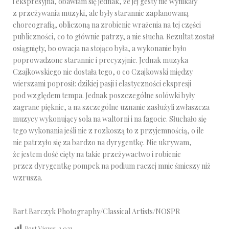
i ekspresyjna, obawiam się jednak, że jej gesty nie wynikały
z przeżywania muzyki, ale były starannie zaplanowaną
choreografią, obliczoną na zrobienie wrażenia na tej części
publiczności, co to głównie patrzy, a nie słucha. Rezultat został
osiągnięty, bo owacja na stojąco była, a wykonanie było
poprowadzone starannie i precyzyjnie. Jednak muzyka
Czajkowskiego nie dostała tego, o co Czajkowski między
wierszami poprosił: dzikiej pasji i elastyczności ekspresji
pod względem tempa. Jednak poszczególne solówki były
zagrane pięknie, a na szczególne uznanie zasłużyli zwłaszcza
muzycy wykonujący sola na waltorni i na fagocie. Słuchało się
tego wykonania jeśli nie z rozkoszą to z przyjemnością, o ile
nie patrzyło się za bardzo na dyrygentkę. Nie ukrywam,
że jestem dość cięty na takie przeżywactwo i robienie
przez dyrygentkę pompek na podium raczej mnie śmieszy niż
wzrusza.
Bart Barczyk Photography/Classical Artists/NOSPR
Post Views:
2 021