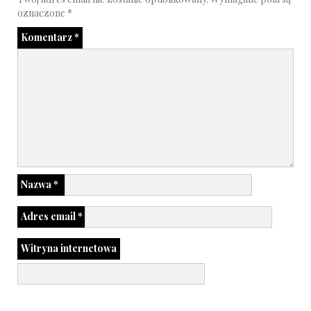
oznaczone
*
Komentarz
*
Nazwa
*
Adres email
*
Witryna internetowa