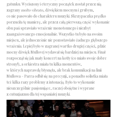
gatunku. Wyciszony i eteryczny początek został przez nią
zagrany
molto vibrato
, dźwiękiem mocnym i grubym,
co nie pasowało do charakteru muzyki. Skrzypaczka prędko
porzuciła tę manierę, ale przez całą pierwszą część wykonanie
obu pań sprawiało wrażenie monotonnego i niezbyt
zaangażowanego emocjonalnie. Wszystko tu było na swoim
miejscu, ale jednocześnie nie pozostawiało żadnego głębszego
wrażenia. Lepiej było w zagranej wartko drugiej części, gdzie
mocny dźwięk Mullovej wydawał się bardziej na miejscu. Finał
rozpoczął się jak mały koncert na kotły (co miało swoje dobre
strony!), a orkiestra miała tu kilka momentów,
w których naprawdę błysnęła, ale brak komunikacji na linii
Mullowa – Parra odbił się na precyzji, a ponadto solistka miała
też kilka razy problemy z intonacją. Było to wykonanie
nieszczególnie pasjonujące, raczej obojętne i wyprane
z entuzjazmu dla tej wspaniałej muzyki.