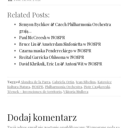
Related Posts:
Semyon Bychkov & Czech Philharmonia Orchestra
grają…
Paul McCreesh w NOSPR
Bruce Liu & Amsterdam Sinfonietta w NOSPR
Czarna maska Pendereckiego w NOSPR
Recital Garricka Ohlssona w NOSPR
David Khrikuli, Eric Lu & Antoni Wit w NOSPR
Tagged
Alondra de la Parra
,
Gabriela Ortiz
,
Jean Sibelius
,
Katowice
Kultura Natura
,
NOSPR
,
Philharmonia Orchestra
,
Piotr Czajkowski
,
Téenek – Invenciones de territorio
,
Viktoria Mullova
Dodaj komentarz
Twój adres email nie zostanie opublikowany.
Wymagane pola są