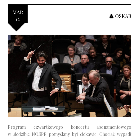
MAR
OSKAR
12
Program czwartkowego koncertu abonamentowego
w siedzibie NOSPR pomyślany był ciekawie. Chociaż wypadł