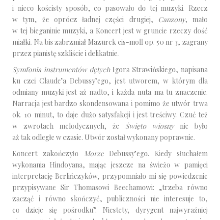
i nieco kościsty sposób, co pasowało do tej muzyki. Rzecz
w tym, że oprócz ładnej części drugiej,
Canzony
, mało
w tej bieganinie muzyki, a Koncert jest w gruncie rzeczy dość
miałki. Na bis zabrzmiał Mazurek cis-moll op. 50 nr 3, zagrany
przez pianistę szkliście i delikatnie.
Symfonia instrumentów dętych
Igora Strawińskiego, napisana
ku czci Claude’a Debussy’ego, jest utworem, w którym dla
odmiany muzyki jest aż nadto, i każda nuta ma tu znaczenie.
Narracja jest bardzo skondensowana i pomimo że utwór trwa
ok. 10 minut, to daje dużo satysfakcji i jest treściwy. Czuć też
w zwrotach melodycznych, że
Święto wiosny
nie było
aż tak odległe w czasie. Utwór został wykonany poprawnie.
Koncert zakończyło
Morze
Debussy’ego. Kiedy słuchałem
wykonania Hindoyana, mając jeszcze na świeżo w pamięci
interpretację Berlińczyków, przypomniało mi się powiedzenie
przypisywane Sir Thomasowi Beechamowi: „trzeba równo
zacząć i równo skończyć, publiczności nie interesuje to,
co dzieje się pośrodku”. Niestety, dyrygent najwyraźniej