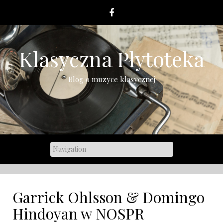
Skip
to
content
Klasyczna Płytoteka
Blog o muzyce klasycznej
Garrick Ohlsson & Domingo
Hindoyan w NOSPR