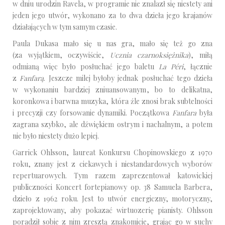
w dniu urodzin Ravela, w programie nie znalazł się niestety ani
jeden jego utwór, wykonano za to dwa dzieła jego krajanów
działających w tym samym czasie.
Paula Dukasa mało się u nas gra, mało się też go zna
(za wyjątkiem, oczywiście,
Ucznia czarnoksiężnika
), miłą
odmianą więc było posłuchać jego baletu
La Péri
, łącznie
z
Fanfarą
. Jeszcze milej byłoby jednak posłuchać tego dzieła
w wykonaniu bardziej zniuansowanym, bo to delikatna,
koronkowa i barwna muzyka, która źle znosi brak subtelności
i precyzji czy forsowanie dynamiki. Początkowa
Fanfara
była
zagrana szybko, ale dźwiękiem ostrym i nachalnym, a potem
nie było niestety dużo lepiej.
Garrick Ohlsson, laureat Konkursu Chopinowskiego z 1970
roku, znany jest z ciekawych i niestandardowych wyborów
repertuarowych. Tym razem zaprezentował katowickiej
publiczności Koncert fortepianowy op. 38 Samuela Barbera,
dzieło z 1962 roku. Jest to utwór energiczny, motoryczny,
zaprojektowany, aby pokazać wirtuozerię pianisty. Ohlsson
poradził sobie z nim zresztą znakomicie, grając go w suchy