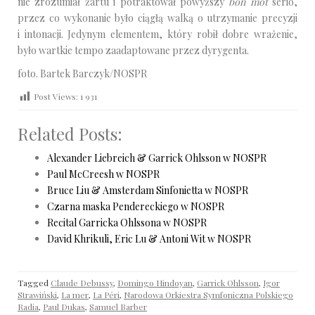
nie zrozumiał żartu i potraktował powyższy
bon mot
serio,
przez co wykonanie było ciągłą walką o utrzymanie precyzji
i intonacji. Jedynym elementem, który robił dobre wrażenie,
było wartkie tempo zaadaptowane przez dyrygenta.
foto. Bartek Barczyk/NOSPR
Post Views:
1 931
Related Posts:
Alexander Liebreich & Garrick Ohlsson w NOSPR
Paul McCreesh w NOSPR
Bruce Liu & Amsterdam Sinfonietta w NOSPR
Czarna maska Pendereckiego w NOSPR
Recital Garricka Ohlssona w NOSPR
David Khrikuli, Eric Lu & Antoni Wit w NOSPR
Tagged
Claude Debussy
,
Domingo Hindoyan
,
Garrick Ohlsson
,
Igor
Strawiński
,
La mer
,
La Péri
,
Narodowa Orkiestra Symfoniczna Polskiego
Radia
,
Paul Dukas
,
Samuel Barber