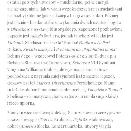
ostatniego z tych utworów – muskularne, pełne energii,
ale nie zagonione (jak w wielu wcześniejszych rejestracjach) ani
nie nazbyt solenne (jak realizacji z Pragi z 1972 roku). Później
jest różnie – bardzo słabe są wykonania dwóch ostatnich ogniw
z
Obrazków z wystawy
Musorgskiego, zagonione i pozbawione
napięcia jest
Adagio
Barbera, jednak trochę zbyt lekka jest
Finlandia
Sibeliusa. Ale reszta? Bomba!
Fanfara
z
La Peri
Dukasa,
Światło księżyca
i
Preludium do „Popołudnia fauna”
Debussy’ego – wzorcowe! Potem
Gawot
z
Suity
B-dur op. 4
Richarda Straussa (ha! To rarytas!),
Scherzo
z VIII Symfonii
Vaughana Williamsa (dobre, ale wykonanie koncertowe
pochodzące z nagrania całej symfonii jest znacznie lepsze),
ciekawy jest też
Marsz
z
Divertimenta
Persichettiego. Mamy
tu też absolutnie fenomenalną interpretację
Łabędzia z Tuoneli
Sibeliusa – dramatyczną, barwną (co za tremola smyczków!)
i nieco upiorną.
Mamy tu więc nierówną kolekcję. Są tu zarówno rzeczy jawnie
rozczarowujące (
Trzecia
Brahmsa,
Piąta
Szostakowicza),
dobre (
America
Blocha, Koncert Bartóka, utwory Virgila