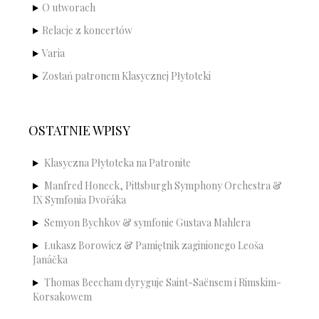
O utworach
Relacje z koncertów
Varia
Zostań patronem Klasycznej Płytoteki
OSTATNIE WPISY
Klasyczna Płytoteka na Patronite
Manfred Honeck, Pittsburgh Symphony Orchestra &
IX Symfonia Dvořáka
Semyon Bychkov & symfonie Gustava Mahlera
Łukasz Borowicz & Pamiętnik zaginionego Leoša
Janáčka
Thomas Beecham dyryguje Saint-Saënsem i Rimskim-
Korsakowem