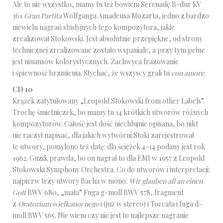
Ale to nie wszystko, mamy tu też bowiem Serenadę B-dur KV
361
Gran Partita
Wolfganga Amadeusa Mozarta, jedno z bardzo
niewielu nagrań studyjnych tego kompozytora, jakie
zrealizował Stokowski. Jest absolutnie przepiękne, od strony
technicznej zrealizowane zostało wspaniale, a przy tym pełne
jest niuansów kolorystycznych. Zachwyca frazowanie
i śpiewność brzmienia. Słychać, że wszyscy grali tu
con amore
.
CD 10
Krążek zatytułowany „Leopold Stokowski from other Labels”.
Trochę śmietniczek, bo mamy tu 14 krótkich utworów różnych
kompozytorów. Całość jest dość niechlujnie opisana, bo nikt
nie raczył napisać, dla jakich wytwórni Stoki zarejestrował
te utwory, pomylono też datę: dla ścieżek 4-14 podany jest rok
1962. Guzik prawda, bo on nagrał to dla EMI w 1957 z Leopold
Stokowski Symphony Orchestra. Co do utworów i interpretacji:
najpierw trzy utwory Bacha w mono:
Wir glauben all an einen
Gott
BWV 680, „mała” Fuga g-moll BWV 578, fragment
z
Oratorium wielkanocnego
i (już w stereo) i Toccata i fuga d-
moll BWV 565. Nie wiem czy nie jest to najlepsze nagranie