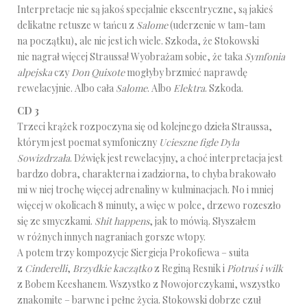
Interpretacje nie są jakoś specjalnie ekscentryczne, są jakieś
delikatne retusze w tańcu z
Salome
(uderzenie w tam-tam
na początku), ale nie jest ich wiele. Szkoda, że Stokowski
nie nagrał więcej Straussa! Wyobrażam sobie, że taka
Symfonia
alpejska
czy
Don Quixote
mogłyby brzmieć naprawdę
rewelacyjnie. Albo cała
Salome
. Albo
Elektra
. Szkoda.
CD 3
Trzeci krążek rozpoczyna się od kolejnego dzieła Straussa,
którym jest poemat symfoniczny
Ucieszne figle Dyla
Sowizdrzała
. Dźwięk jest rewelacyjny, a choć interpretacja jest
bardzo dobra, charakterna i zadziorna, to chyba brakowało
mi w niej trochę więcej adrenaliny w kulminacjach. No i mniej
więcej w okolicach 8 minuty, a więc w polce, drzewo rozeszło
się ze smyczkami.
Shit happens
, jak to mówią. Słyszałem
w różnych innych nagraniach gorsze wtopy.
A potem trzy kompozycje Siergieja Prokofiewa – suita
z
Cinderelli
,
Brzydkie kaczątko
z Reginą Resnik i
Piotruś i wilk
z Bobem Keeshanem. Wszystko z Nowojorczykami, wszystko
znakomite – barwne i pełne życia. Stokowski dobrze czuł