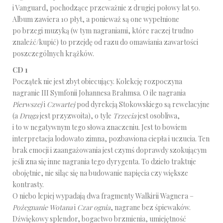
i Vanguard, pochodzące przeważnie z drugiej połowy lat 50.
Album zawiera 10 płyt, a ponieważ są one wypełnione
po brzegi muzyką (w tym nagraniami, które raczej trudno
znaleźć/kupić) to przejdę od razu do omawiania zawartości
poszczególnych krążków.
CD 1
Początek nie jest zbyt obiecujący. Kolekcję rozpoczyna
nagranie III Symfonii Johannesa Brahmsa. O ile nagrania
Pierwszej
i
Czwartej
pod dyrekcją Stokowskiego są rewelacyjne
(a
Druga
jest przyzwoita), o tyle
Trzecia
jest osobliwa,
i to w negatywnym tego słowa znaczeniu. Jest to bowiem
interpretacja lodowato zimna, pozbawiona ciepła i uczucia. Ten
brak emocji i zaangażowania jest czymś doprawdy szokującym
jeśli zna się inne nagrania tego dyrygenta. To dzieło traktuje
obojętnie, nie siląc się na budowanie napięcia czy większe
kontrasty.
O niebo lepiej wypadają dwa fragmenty Walkirii Wagnera –
Pożegnanie Wotana
i
Czar ognia
, nagrane bez śpiewaków.
Dźwiękowy splendor, bogactwo brzmienia, umiejętność