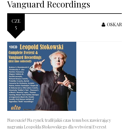
Vanguard Recordings
CZE
OSKAR
5
Nareszcie! Na rynek trafił jakiś czas temu box zawierający
nagrania Leopolda Stokowskiego dla wytwórni Everest