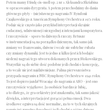
Potem mamy Etiudę cis-moll op. 2 nr 1 Aleksandra Skriabina
w opracowaniu dyrygenta. A potem przechodzimy do dania
głównego płyty – (nie)sławnego nagrania IV Symfonii
Czajkowskiego z American Symphony Orchestra z 1971 roku.
Podaje się je często jako przykład interpretacji skrajnie
cudacznej, udziwnionej i niezgodnej z intencjami kompozytora.
I rzeczywiście – sporo tu dziwnych rzeczy. Retusze
w instrumentacji są na porządku dziennym, tak samo jak
zmiany we frazowaniu, dziwne i wcale nie subtelne rubata
czy zmiany dynamiki. Jest to jedno z kilku (jest ich bodajże
siedem) nagrań tego utworu dokonanych przez Stokowskiego.
Wszystkie są do siebie dość podobne jeśli chodzi o koncepcję,
a to wcale nie jest najdziwniejsze. Palma pierwszeństwa
przypada nagraniu z NBC Symphony Orchestra w 1941 roku.
To jest dopiero jazda! Wracając do nagrania z ASO – jest ono
rzeczywiście wyjątkowe. Ja osobiście bardzo je lubię,
a to dlatego, że gra orkiestry jest znakomita, tak samo jakość
dźwięku, a interpretacja jest gorąca i pełna emocji. Dwa
środkowe ogniwa są dość normalne, za to w tych skrajnych
panuje już zupełna dowolność jeśli chodzi o różne dziwne