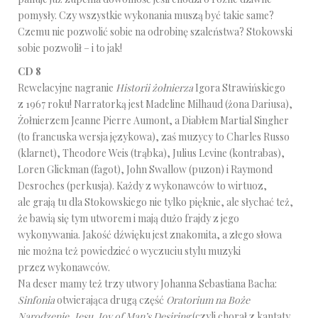
pomysły. Czy wszystkie wykonania muszą być takie same?
Czemu nie pozwolić sobie na odrobinę szaleństwa? Stokowski
sobie pozwolił – i to jak!
CD 8
Rewelacyjne nagranie
Historii żołnierza
Igora Strawińskiego
z 1967 roku! Narratorką jest Madeline Milhaud (żona Dariusa),
Żołnierzem Jeanne Pierre Aumont, a Diabłem Martial Singher
(to francuska wersja językowa), zaś muzycy to Charles Russo
(klarnet), Theodore Weis (trąbka), Julius Levine (kontrabas),
Loren Glickman (fagot), John Swallow (puzon) i Raymond
Desroches (perkusja). Każdy z wykonawców to wirtuoz,
ale grają tu dla Stokowskiego nie tylko pięknie, ale słychać też,
że bawią się tym utworem i mają dużo frajdy z jego
wykonywania. Jakość dźwięku jest znakomita, a złego słowa
nie można też powiedzieć o wyczuciu stylu muzyki
przez wykonawców.
Na deser mamy też trzy utwory Johanna Sebastiana Bacha:
Sinfonia
otwierająca drugą część
Oratorium na Boże
Narodzenie
,
Jesu, Joy of Man’s Desiring
(czyli chorał z kantaty