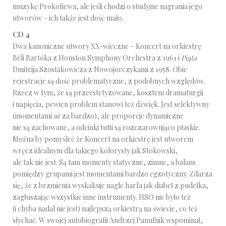
muzykę Prokofiewa, ale jeśli chodzi o studyjne nagrania jego
utworów – ich także jest dość mało.
CD 4
Dwa kanoniczne utwory XX-wieczne – Koncert na orkiestrę
Béli Bartóka z Houston Symphony Orchestra z 1961 i
Piąta
Dmitrija Szostakowicza z Nowojorczykami z 1958. Obie
rejestracje są dość problematyczne, z podobnych względów.
Rzecz w tym, że są przeestetyzowane, kosztem dramaturgii
i napięcia, pewien problem stanowi też dźwięk. Jest selektywny
(momentami aż za bardzo), ale proporcje dynamiczne
nie są zachowane, a odcinki tutti są rozczarowująco płaskie.
Można by pomyśleć że Koncert na orkiestrę jest utworem
wręcz idealnym dla takiego kolorysty jak Stokowski,
ale tak nie jest. Są tam momenty statyczne, zimne, a balans
pomiędzy grupami jest momentami bardzo egzotyczny. Zdarza
się, że z brzmienia wyskakuje nagle harfa jak diabeł z pudełka,
zagłuszając wszystkie inne instrumenty. HSO nie było też
(i chyba nadal nie jest) najlepszą orkiestrą na świecie, co też
słychać. W swojej autobiografii Andrzej Panufnik wspominał,