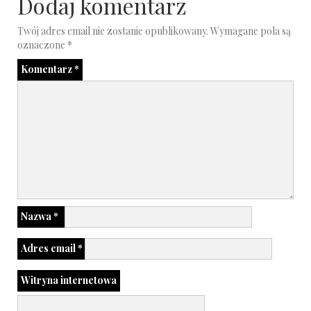
Dodaj komentarz
Twój adres email nie zostanie opublikowany.
Wymagane pola są
oznaczone
*
Komentarz
*
Nazwa
*
Adres email
*
Witryna internetowa