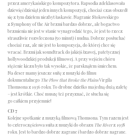
przez amerykańskiego kompozytora. Rapsodia zdeklasowała
dziewięćdziesiąt jeden innych kompozycji, chociaż czas obszedł
się z tym dziełem niezbyt łaskawie. Nagranie Stokowskiego
z Symphony of the Air brzmi bardzo dobrze, ale bogactwo
brzmienia nie jest w stanie wynagrodzić tego, że jest to rzecz
straszliwie rozwleczona (50 minut) i nudna. Dobrze posłuchać
chociaż raz, ale nie jest to kompozycja, do której chce się
wracać. Brzmi jak soundtrack do jakiejś łzawej, patetycznej
hollywoodzkiej produkcji filmowej. A przy wejściu chóru
stężenie kiczu było tak wysokie, że parsknąłem śmiechem.
Na deser mamy jeszcze suitę z muzyki do filmu
dokumentalnego
The Plow that Broke the Plains
Virgila
Thomsona z 1936 roku. To drobne dziełko ma jedną dużą zaletę
– jest krótkie. Choć muszę też przyznać, że słucha się
go całkiem przyjemnie!
CD 7
Kolejne spotkanie z muzyką filmową Thomsona. Tym razem jest
to czteroczęściowa suita z muzyki do obrazu
The River
z 1938
roku. Jest to bardzo dobrze zagrane i bardzo dobrze nagrane.