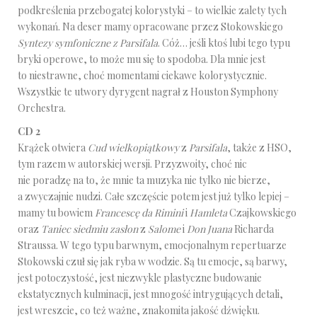
podkreślenia przebogatej kolorystyki – to wielkie zalety tych
wykonań. Na deser mamy opracowane przez Stokowskiego
Syntezy symfoniczne z Parsifala
. Cóż… jeśli ktoś lubi tego typu
bryki operowe, to może mu się to spodoba. Dla mnie jest
to niestrawne, choć momentami ciekawe kolorystycznie.
Wszystkie te utwory dyrygent nagrał z Houston Symphony
Orchestra.
CD 2
Krążek otwiera
Cud wielkopiątkowy
z
Parsifala
, także z HSO,
tym razem w autorskiej wersji. Przyzwoity, choć nic
nie poradzę na to, że mnie ta muzyka nie tylko nie bierze,
a zwyczajnie nudzi. Całe szczęście potem jest już tylko lepiej –
mamy tu bowiem
Francescę da Rimini
i
Hamleta
Czajkowskiego
oraz
Taniec siedmiu zasłon
z
Salome
i
Don Juana
Richarda
Straussa. W tego typu barwnym, emocjonalnym repertuarze
Stokowski czuł się jak ryba w wodzie. Są tu emocje, są barwy,
jest potoczystość, jest niezwykle plastyczne budowanie
ekstatycznych kulminacji, jest mnogość intrygujących detali,
jest wreszcie, co też ważne, znakomita jakość dźwięku.