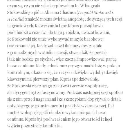
czym są, czym nie są i akceptowałem to. W biografii
Stokowskiego pióra Abrama Chasinsa (
Leopold Stokowski.
A Profile
) znaleźć można świetną anegdotę, dotyczącą tych sesji
nagraniowych. Klawesynista Igor Kipnis początkowo
podchodził z rezerwą do tego projektu, uważał bowiem,
że Stokowski nie umie wykonywać muzyki barokowej
i nie rozumie jej. Kiedy zobaczył ilu muzyków zostało
zgromadzonych w studiu na sesji, stwierdził, że pewnie
i tak nie będzie go słychać, więc zaczął improwizować partię
basso continuo. Kiedy jednak muzycy zgromadzili się w pokoju
kontrolnym, okazało się, że reżyser dźwięku wydobył dźwięk
klawesynu na pierwszy plan. Kipnis spodziewał się,
że Stokowski wyrzuci go za drzwi i zerwie współpracę,
ale dyrygent był zafascynowany. Podczas następnej sesji spotkał
się z nim przed nagraniami i ze szczegółami dopytywał o detale
dotyczącego jego instrumentu i praktyki wykonawczej. Dał
mu też wolną rękę jeśli chodzi o wykonanie partii basso
continuo. Kipnis był pod wrażeniem jego otwartości i chęci
wyjścia poza strefę komfortu.