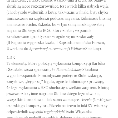
druga część, a także pięknie wyśpiewana trzecia, ale ogniwa
skraje są nieco rozczarowujące. Jest w nich kilka słabych wejść
(choćby solo waltorni), a kotły, tak ważne w finale, były chyba
umieszczone na zapleczu podczas nagrania. Kulminacje brzmią
anemicznie i cicho. Szkoda, bo w tym samym roku powstały
nagrania Stokiego dla RCA, które zostały wspaniale
zrealizowane i praktycznie w ogóle się nie zestarzały
(II Rapsodia węgierska Liszta, I Rapsodia rumuńska Enescu,
Uwertura do
Sprzedanej narzeczonej
i
Wełtawa
Smetany).
CD 5
Te elementy, które położyły wykonania kompozycji Bartóka
i Szostakowicza sprawiają, że
Poemat ekstazy
Skriabina
wypada wspaniale. Romantyczne podejście Stokowskiego,
zmysłowe, „lejące się” legata, ogniste kulminacje sprawiają,
że tego wykonania z HSO słucha się z wielkim zajęciem. Istnieją
jeszcze cztery inne nagrania Stokowskiego tego utworu,
wszystkie koncertowe – tak samo zajmujące.
Azerbaijan Mugam
azerskiego kompozytora Fikreta Amirova to taki XX-wieczny
odpowiednik
Rapsodii węgierskich
Liszta. Wiązanka
popularnych melodii azerskich, dobrze instrumentowana,