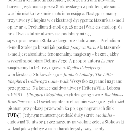
barwna, wykonana przez Stokowskiego z polotem, ale sama
w sobie miałka i w sumie mało interesująca. Następnie mamy
trzy utwory Chopina w orkiestracji dyrygenta: Mazurka a-moll
op. 17 nr 4, Preludium d-moll op. 28 nr 24 i Walc cis-moll op. 64
nr 2. Dwa ostatnie utwory nie podobały mi się,
są w opracowaniu Stokowskiego przeładowane, a Preludium
d-moll Stokiego brzmi jak pastisz
Jazdy walkirii
. Ale Mazurek
a-moll jest absolutnie fenomenalny, magiczny – brzmi, jakby
wyszedł spod pióra Debussy’ego. A propos autora
La mer
–
znajdziemy tu też trzy ogniwa z
Kącika dziecięcego
w orkiestracji Stokowskiego –
Jumbo’s Lullaby
,
The Little
Shepherd
i
Golliwog’s Cake-Walk
. Wszystko zagrane i nagrane
przepysznie. Na koniec zaś dwa utwory Heitora Villa-Lobosa
z NYPO –
Uirapuru
i
Modinha
, czyli drugie ogniwo z
Bachianas
Brazilieras
nr 1. O świetnej interpretacji pierwszego z tych dzieł
pisałem przy okazji przewodnika po jego nagraniach (link
TUTAJ
). Jedynym minusem jest dość duży skrót.
Modinha
–
cudowna! To utwór przeznaczony na wiolonczele, a Stokowski
widział jak wydobyć z nich charakterystyczny, ciepły