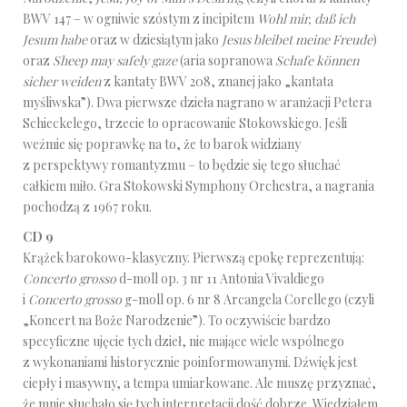
BWV 147 – w ogniwie szóstym z incipitem
Wohl mir, daß ich
Jesum habe
oraz w dziesiątym jako
Jesus bleibet meine Freude
)
oraz
Sheep may safely gaze
(aria sopranowa
Schafe können
sicher weiden
z kantaty BWV 208, znanej jako „kantata
myśliwska”). Dwa pierwsze dzieła nagrano w aranżacji Petera
Schieckelego, trzecie to opracowanie Stokowskiego. Jeśli
weźmie się poprawkę na to, że to barok widziany
z perspektywy romantyzmu – to będzie się tego słuchać
całkiem miło. Gra Stokowski Symphony Orchestra, a nagrania
pochodzą z 1967 roku.
CD 9
Krążek barokowo-klasyczny. Pierwszą epokę reprezentują:
Concerto grosso
d-moll op. 3 nr 11 Antonia Vivaldiego
i
Concerto grosso
g-moll op. 6 nr 8 Arcangela Corellego (czyli
„Koncert na Boże Narodzenie”). To oczywiście bardzo
specyficzne ujęcie tych dzieł, nie mające wiele wspólnego
z wykonaniami historycznie poinformowanymi. Dźwięk jest
ciepły i masywny, a tempa umiarkowane. Ale muszę przyznać,
że mnie słuchało się tych interpretacji dość dobrze. Wiedziałem