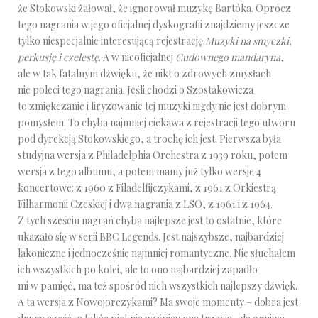
że Stokowski żałował, że ignorował muzykę Bartóka. Oprócz
tego nagrania w jego oficjalnej dyskografii znajdziemy jeszcze
tylko niespecjalnie interesującą rejestrację
Muzyki na smyczki,
perkusję i czelestę
. A w nieoficjalnej
Cudownego mandaryna
,
ale w tak fatalnym dźwięku, że nikt o zdrowych zmysłach
nie poleci tego nagrania. Jeśli chodzi o Szostakowicza
to zmiękczanie i liryzowanie tej muzyki nigdy nie jest dobrym
pomysłem. To chyba najmniej ciekawa z rejestracji tego utworu
pod dyrekcją Stokowskiego, a trochę ich jest. Pierwsza była
studyjna wersja z Philadelphia Orchestra z 1939 roku, potem
wersja z tego albumu, a potem mamy już tylko wersje 4
koncertowe: z 1960 z Filadelfijczykami, z 1961 z Orkiestrą
Filharmonii Czeskiej i dwa nagrania z LSO, z 1961 i z 1964.
Z tych sześciu nagrań chyba najlepsze jest to ostatnie, które
ukazało się w serii BBC Legends. Jest najszybsze, najbardziej
lakoniczne i jednocześnie najmniej romantyczne. Nie słuchałem
ich wszystkich po kolei, ale to ono najbardziej zapadło
mi w pamięć, ma też spośród nich wszystkich najlepszy dźwięk.
A ta wersja z Nowojorczykami? Ma swoje momenty – dobra jest