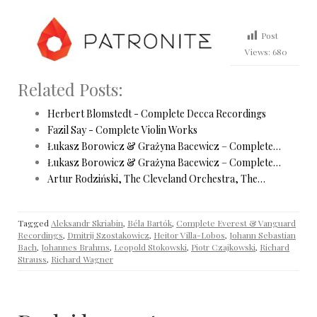
Post
Views:
680
Related Posts:
Herbert Blomstedt - Complete Decca Recordings
Fazil Say - Complete Violin Works
Łukasz Borowicz & Grażyna Bacewicz – Complete…
Łukasz Borowicz & Grażyna Bacewicz – Complete…
Artur Rodziński, The Cleveland Orchestra, The…
Tagged
Aleksandr Skriabin
,
Béla Bartók
,
Complete Everest & Vanguard
Recordings
,
Dmitrij Szostakowicz
,
Heitor Villa-Lobos
,
Johann Sebastian
Bach
,
Johannes Brahms
,
Leopold Stokowski
,
Piotr Czajkowski
,
Richard
Strauss
,
Richard Wagner