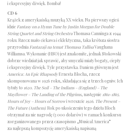
i ekspresyjny dźwięk. Bomba!
CD 6
Krążek z amerykańską muzyką XX wieku. Na pierwszy ogień
idzie
Fantasy on a Hymn Tune by Justin Morgan for Double
String Quartet and String Orchestra
Thomasa Canninga z 1944
roku. Rzecz mało ciekawa i eklektyczna, taka krótsza siostra
przyrodnia
Fantazaji na temat Thomasa Tallisa
Vaughana
Williamsa. Wykonanie (HSO) jest znakomite, jednak Stokowski
dobrze wiedział jak sprawić, aby smyczki miały bogaty, ciepły
i ekspresyjny dźwięk. Tyle przystawka. Daniem głównym jest
America: An Epic Rhapsody
Ernesta Blocha, rzecz
skomponowana w 1926 roku, składająca się z trzech ogniw. Ich
tytuły to
1620. The Soil – The Indians – (England) – The
Mayflower – The Landing of the Pilgrims
, następnie
1861-1865.
Hours of Joy – Hours of Sorrow
i wreszcie
1926. The Present –
The Future (Anthem)
. Rok po ukończeniu tego dzieła Bloch
otrzymał za nie nagrodę (3 000 dolarów) w ramach konkursu
zorganizowanego przez czasopismo „Musical America”
za najlepszą kompozycję amerykańską napisaną