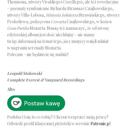
Thomsona, utwory Vivaldiego i Corellego), ale też rewelacyjne
– poematy symfoniczne Richarda Straussa i Czajkowskiego,
utwory Villa-Lobosa,
Historia żołnierza
Strawińskiego, utwory
Prokofiewa, pokręcona
Czwarta
Czajkowskiego, w końcu
Gran Partita
Mozarta. Muszę też zaznaczyć, że od strony
edytorskiej album jest dość niechlujny – nie mamy
tu np. informacji na temat tego, jacy muzycy wzięli udział
w nagraniu serenady Mozarta.
Polecam – nie będziecie się nudzić!
Leopold Stokowski
Complete Everest & Vanguard Recordings
Alto
Podoba Ci się to co robię? Chcesz wesprzeć moją pracę?
Odwiedź profil Klasycznej płytoteki w serwisie
Patronie.p
l