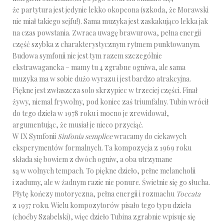
że partytura jest jedynie lekko okopcona (szkoda, że Morawski
nie miał takiego sejfu!). Sama muzyka jest zaskakująco lekka jak
na czas powstania. Zwraca uwagę brawurowa, pełna energii
część szybka z charakterystycznym rytmem punktowanym.
Budowa symfonii nie jest tym razem szczególnie
ekstrawagancka – mamy tu 4 zgrabne ogniwa, ale sama
muzyka ma w sobie dużo wyrazu i jest bardzo atrakcyjna.
Piękne jest zwłaszcza solo skrzypiec w trzeciej części. Finał
żywy, niemal frywolny, pod koniec zaś triumfalny. Tubin wrócił
do tego dzieła w 1978 roku i mocno je zrewidował,
argumentując, że musiał je nieco przyciąć.
W IX Symfonii
Sinfonia semplice
wracamy do ciekawych
eksperymentów formalnych. Ta kompozycja z 1969 roku
składa się bowiem z dwóch ogniw, a oba utrzymane
są w wolnych tempach. To piękne dzieło, pełne melancholii
i zadumy, ale w żadnym razie nie ponure. Świetnie się go słucha.
Płytę kończy motoryczna, pełna energii i rozmachu
Toccata
z 1937 roku. Wielu kompozytorów pisało tego typu dzieła
(choćby Szabelski), więc dzieło Tubina zgrabnie wpisuje się