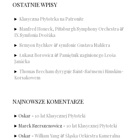
OSTATNIE WPISY
Klasyczna Płytoteka na Patronite
Manfred Honeck, Pittsburgh Symphony Orchestra &
IX Symfonia Dvořáka
Semyon Bychkov & symfonie Gustava Mahlera
Łukasz Borowicz & Pamiętnik zaginionego Leoša
Janáčka
Thomas Beecham dyryguje Saint-Saënsem i Rimskim-
Korsakowem
NAJNOWSZE KOMENTARZE
Oskar
-
10 lat Klasycznej Płytoteki
Marek Szerszenowicz
-
10 lat Klasycznej Płytoteki
Oskar
-
William Yang & Śląska Orkiestra Kameralna