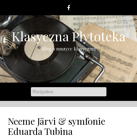
Skip
to
content
Klasyczna Płytoteka
Blog o muzyce klasycznej
Neeme Järvi & symfonie
Eduarda Tubina