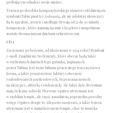
próbującym odnaleźć swoje miejsce.
Trzon jego dorobku kompozytorskiego stanowi cykl dziesięciu
symfonii (Tubin pisał też
Jedenastą
, ale nie zdołał jej ukończyć).
Są to zgrabne, zwarte i niedługie (trwają od 22 do 30 minut)
kompozycje, które zajmują łącznie 5 krążków i uzupełnione
zostały dwoma innymi dziełami orkiestrowymi.
CD 1
Zaczynamy po bożemu, od ukończonej w 1934 roku I Symfonii
c-moll. Znajdziemy tu elementy, które obecne będą także
w wielu innych dziełach tego gatunku, napisanych
przez Tubina. Jest tu już lubiana przez niego trzyczęściowa
forma, a także przejrzystość faktury i obecność
rozbudowanych partii solowych, tu przeznaczonych
na skrzypce, altówkę i wiolonczelę. Ale także dęte drewniane
mają tu liczne solówki. Pierwsze ogniwo utrzymane jest
w szybkim tempie, ale część zasadniczą poprzedza powolny
wstęp. Ogniwo drugie to
Allegretto moderato
, a także trzecie
utrzymane jest w umiarkowanym tempie, choć to muzyka