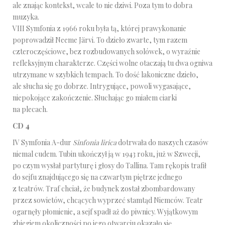
ale znając kontekst, wcale to nie dziwi. Poza tym to dobra
muzyka.
VIII Symfonia z 1966 roku była tą, której prawykonanie
poprowadził Neeme Järvi. To dzieło zwarte, tym razem
czteroczęściowe, bez rozbudowanych solówek, o wyraźnie
refleksyjnym charakterze. Części wolne otaczają tu dwa ogniwa
utrzymane w szybkich tempach. To dość lakoniczne dzieło,
ale słucha się go dobrze. Intrygujące, powoli wygasające,
niepokojące zakończenie. Słuchając go miałem ciarki
na plecach.
CD 4
IV Symfonia A-dur
Sinfonia lirica
dotrwała do naszych czasów
niemal cudem. Tubin ukończył ją w 1943 roku, już w Szwecji,
po czym wysłał partyturę i głosy do Tallina. Tam rękopis trafił
do sejfu znajdującego się na czwartym piętrze jednego
z teatrów. Traf chciał, że budynek został zbombardowany
przez sowietów, chcących wyprzeć stamtąd Niemców. Teatr
ogarnęły płomienie, a sejf spadł aż do piwnicy. Wyjątkowym
zbiegiem okoliczności po jego otwarciu okazało się,