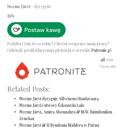
Neeme Järvi
– dyrygent
BIS
Podoba Ci się to co robię? Chcesz wesprzeć moją pracę?
Odwiedź profil Klasycznej płytoteki w serwisie
Patronie.p
l
Post
Views:
586
Related Posts:
Neeme Järvi dyryguje Alfvénem i Rautavaarą
Neeme Järvi i utwory Édouarda Lalo
Neeme Järvi, Amira Abouzahra & MÁV Szimfonikus
Zenekar
Neeme Järvi & II Symfonia Mahlera w Pärnu