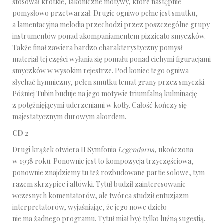
stosował krótkie, lakoniczne motywy, które następnie
pomysłowo przetwarzał. Drugie ogniwo pełne jest smutku,
a lamentacyjna melodia przechodzi przez poszczególne grupy
instrumentów ponad akompaniamentem pizzicato smyczków.
Także finał zawiera bardzo charakterystyczny pomysł –
materiał tej części wyłania się pomału ponad cichymi figuracjami
smyczków w wysokim rejestrze. Pod koniec tego ogniwa
słychać hymniczny, pełen smutku temat grany przez smyczki.
Później Tubin buduje na jego motywie triumfalną kulminację
z potężnięjącymi uderzeniami w kotły. Całość kończy się
majestatycznym durowym akordem.
CD 2
Drugi krążek otwiera II Symfonia
Legendarna
, ukończona
w 1938 roku. Ponownie jest to kompozycja trzyczęściowa,
ponownie znajdziemy tu też rozbudowane partie solowe, tym
razem skrzypiec i altówki. Tytuł budził zainteresowanie
wczesnych komentatorów, ale twórca studził entuzjazm
interpretatorów, wyjaśniając, że jego nowe dzieło
nie ma żadnego programu. Tytuł miał być tylko luźną sugestią.