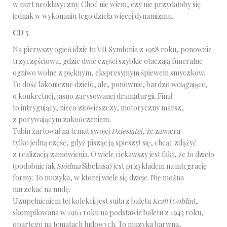
w nurt neoklasyczny. Choć nie wiem, czy nie przydałoby się
jednak w wykonaniu tego dzieła więcej dynamizmu.
CD 5
Na pierwszy ogień idzie tu VII Symfonia z 1958 roku, ponownie
trzyczęściowa, gdzie dwie części szybkie otaczają funeralne
ogniwo wolne z pięknym, ekspresyjnym śpiewem smyczków.
To dość lakoniczne dzieło, ale, ponownie, bardzo wciągające,
o konkretnej, jasno zarysowanej dramaturgii. Finał
to intrygujący, nieco złowieszczy, motoryczny marsz,
z porywającym zakończeniem.
Tubin żartował na temat swojej
Dziesiątej
, że zawiera
tylko jedną część, gdyż pisząc ją spieszył się, chcąc zdążyć
z realizacją zamówienia. O wiele ciekawszy jest fakt, że to dzieło
(podobnie jak
Siódma
Sibeliusa) jest przykładem na integrację
formy. To muzyka, w której wiele się dzieje. Nie można
narzekać na nudę.
Uzupełnieniem tej kolekcji jest suita z baletu
Kratt
(
Goblin
),
skompilowana w 1961 roku na podstawie baletu z 1943 roku,
opartego na tematach ludowych. To muzyka barwna,