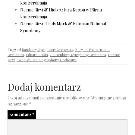
kontserdimaja
Neeme Järvi & Hiob Artura Kappa w Pärnu
kontserdimaja
Neeme Järvi, Truls Mørk & Estonian National
Symphony…
Tagged
Bamberg Symphony Orchestra
,
Bergen Philharmonic
Orchestra
,
Eduard Tubin
,
Gothenburg Symphony Orchestra
,
Neeme
Järvi
,
Swedish Radio Symphony Orchestra
Dodaj komentarz
Twój adres email nie zostanie opublikowany.
Wymagane pola są
oznaczone
*
Komentarz
*