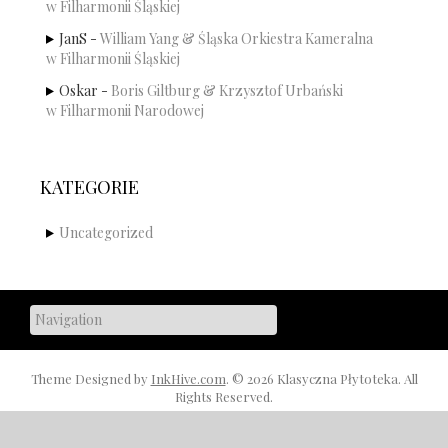
w Filharmonii Śląskiej
JanS
-
William Yang & Śląska Orkiestra Kameralna
w Filharmonii Śląskiej
Oskar
-
Boris Giltburg & Krzysztof Urbański
w Filharmonii Narodowej
KATEGORIE
Uncategorized
Theme Designed by
InkHive.com
.
© 2026 Klasyczna Płytoteka. All
Rights Reserved.