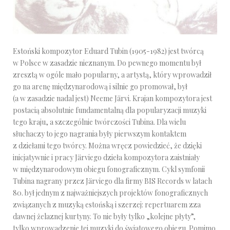
Estoński kompozytor Eduard Tubin (1905-1982) jest twórcą
w Polsce w zasadzie nieznanym. Do pewnego momentu był
zresztą w ogóle mało popularny, a artystą, który wprowadził
go na arenę międzynarodową i silnie go promował, był
(a w zasadzie nadal jest) Neeme Järvi. Krajan kompozytora jest
postacią absolutnie fundamentalną dla popularyzacji muzyki
tego kraju, a szczególnie twórczości Tubina. Dla wielu
słuchaczy to jego nagrania były pierwszym kontaktem
z dziełami tego twórcy. Można wręcz powiedzieć, że dzięki
inicjatywnie i pracy Järviego dzieła kompozytora zaistniały
w międzynarodowym obiegu fonograficznym. Cykl symfonii
Tubina nagrany przez Järviego dla firmy BIS Records w latach
80. był jednym z najważniejszych projektów fonograficznych
związanych z muzyką estońską i szerzej: repertuarem zza
dawnej żelaznej kurtyny. To nie były tylko „kolejne płyty”,
tylko wprowadzenie tej muzyki do światowego obiegu. Pomimo