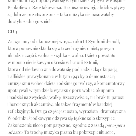
Komentatorzy dopatrywali się w tym dziele wpływów Rosjan –
Prokofiewa i Szostakowicza. To słuszne uwagi, ale ich wpływy
są dobrze przetworzone – taka muzyka nie pasowałaby
do stylu żadnego z nich.
CD 3
Zaczynamy od ukończonej w 1942 roku III Symfonii d-moll,
która ponownie składa się z trzech ogniw o nietypowym
układzie części: wolna – szybka – wolna. Dzieło powstało
w mocno nieciekawym okresie w historii Estonii,
która od niedawna znajdowała się pod radziecką okupacją.
Tallińskie prawykonanie w lutym 1943 było demonstracją
entuzjazmu wobec dzieła rodzimego twórcy, a komentatorzy
upatrywali w tym dziele wyrazu oporu wobec okupanta
i nadziei na zwycięską walkę. Rzeczywiście, nie brak tu patosu
i heroicznych akcentów, ale także fragmentów bardziej
refleksyjnych. Druga część jest ostra, wyrazista i dramatyczna.
W odcinku środkowym odzywa się tęskne solo skrzypiec.
Zakończenie nieco pompatyczne, zgodne z zasadą
per aspera
ad astra
. To trochę muzyka pisana ku pokrzepieniu serc,