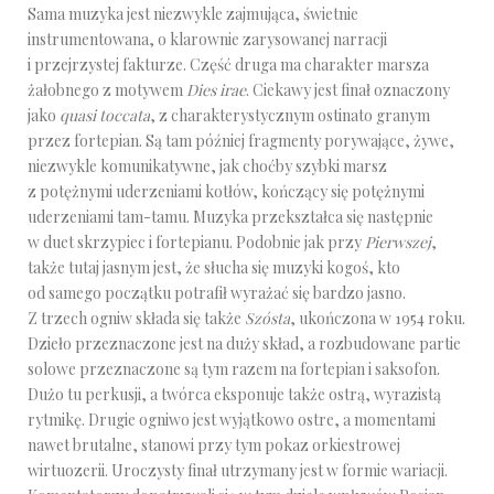
Sama muzyka jest niezwykle zajmująca, świetnie
instrumentowana, o klarownie zarysowanej narracji
i przejrzystej fakturze. Część druga ma charakter marsza
żałobnego z motywem
Dies irae
. Ciekawy jest finał oznaczony
jako
quasi toccata
, z charakterystycznym ostinato granym
przez fortepian. Są tam później fragmenty porywające, żywe,
niezwykle komunikatywne, jak choćby szybki marsz
z potężnymi uderzeniami kotłów, kończący się potężnymi
uderzeniami tam-tamu. Muzyka przekształca się następnie
w duet skrzypiec i fortepianu. Podobnie jak przy
Pierwszej
,
także tutaj jasnym jest, że słucha się muzyki kogoś, kto
od samego początku potrafił wyrażać się bardzo jasno.
Z trzech ogniw składa się także
Szósta
, ukończona w 1954 roku.
Dzieło przeznaczone jest na duży skład, a rozbudowane partie
solowe przeznaczone są tym razem na fortepian i saksofon.
Dużo tu perkusji, a twórca eksponuje także ostrą, wyrazistą
rytmikę. Drugie ogniwo jest wyjątkowo ostre, a momentami
nawet brutalne, stanowi przy tym pokaz orkiestrowej
wirtuozerii. Uroczysty finał utrzymany jest w formie wariacji.