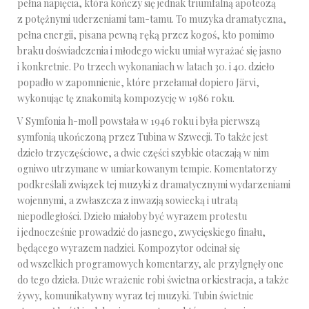
pełna napięcia, która kończy się jednak triumfalną apoteozą
z potężnymi uderzeniami tam-tamu. To muzyka dramatyczna,
pełna energii, pisana pewną ręką przez kogoś, kto pomimo
braku doświadczenia i młodego wieku umiał wyrażać się jasno
i konkretnie. Po trzech wykonaniach w latach 30. i 40. dzieło
popadło w zapomnienie, które przełamał dopiero Järvi,
wykonując tę znakomitą kompozycję w 1986 roku.
V Symfonia h-moll powstała w 1946 roku i była pierwszą
symfonią ukończoną przez Tubina w Szwecji. To także jest
dzieło trzyczęściowe, a dwie części szybkie otaczają w nim
ogniwo utrzymane w umiarkowanym tempie. Komentatorzy
podkreślali związek tej muzyki z dramatycznymi wydarzeniami
wojennymi, a zwłaszcza z inwazją sowiecką i utratą
niepodległości. Dzieło miałoby być wyrazem protestu
i jednocześnie prowadzić do jasnego, zwycięskiego finału,
będącego wyrazem nadziei. Kompozytor odcinał się
od wszelkich programowych komentarzy, ale przylgnęły one
do tego dzieła. Duże wrażenie robi świetna orkiestracja, a także
żywy, komunikatywny wyraz tej muzyki. Tubin świetnie