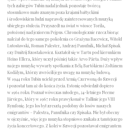
tych zabiegów Tubin nadal jednak pozostaje twórcą
stosunkowo mało znanym poza krajami bałtyckimi
i środowiskiem ludzi naprawdę zainteresowanych muzyką
ubiegłego stulecia. Przyszedł na świat w wiosce Torila,
położonej nad jeziorem Pejpus. Chronologicznie rzecz biorąc
należał do tego samego pokolenia co Grażyna Bacewicz, Witold
Lutosławski, Roman Palester, Andrzej Panufnik, Michał Spisak
czy Dmitrij Szostakowicz. Kształcił się w Tartu pod kierunkiem
Heino Ellera, który uczył później także Arvo Pärta. Duży wpływ
na jego muzykę wywarły spotkania z Bélą Bartókiem i Zoltánem
Kodálym, którzy zwrócili jego uwagę na muzykę ludową.
W 1944 roku Tubin uciekł przed Armią Czerwoną do Szwecji
i pozostał tam aż do końca życia. Estonię odwiedził dopiero
w 1961 roku. Poznał wówczas młodego, 24-letniego Neeme
Järviego, który w 1967 roku prawykonał w Tallinie jego VIII
Symfonię. Jego los był zresztą podobny do losów naszych
emigrantów – Palestra, Panufnika czy Spisaka. Nie był obecny
w ojczyźnie, więc jego muzyka stopniowo znikała z tamtejszego
życia koncertowego. Z kolei w Szwecji pozostawał emigrantem