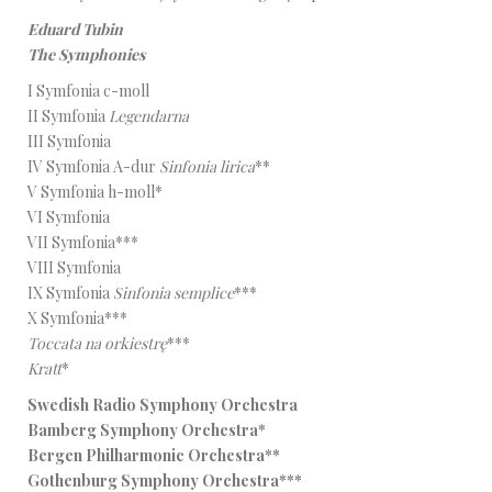
Eduard Tubin
The Symphonies
I Symfonia c-moll
II Symfonia
Legendarna
III Symfonia
IV Symfonia A-dur
Sinfonia lirica
**
V Symfonia h-moll*
VI Symfonia
VII Symfonia***
VIII Symfonia
IX Symfonia
Sinfonia semplice
***
X Symfonia***
Toccata na orkiestrę
***
Kratt
*
Swedish Radio Symphony Orchestra
Bamberg Symphony Orchestra*
Bergen Philharmonic Orchestra**
Gothenburg Symphony Orchestra***