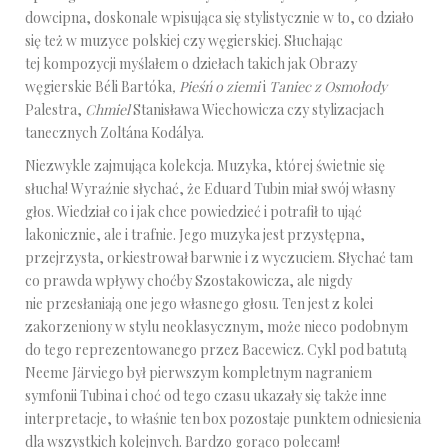
dowcipna, doskonale wpisująca się stylistycznie w to, co działo
się też w muzyce polskiej czy węgierskiej. Słuchając
tej kompozycji myślałem o dziełach takich jak Obrazy
węgierskie Béli Bartóka
, Pieśń o ziemi
i
Taniec z Osmołody
Palestra,
Chmiel
Stanisława Wiechowicza czy stylizacjach
tanecznych Zoltána Kodálya.
Niezwykle zajmująca kolekcja. Muzyka, której świetnie się
słucha! Wyraźnie słychać, że Eduard Tubin miał swój własny
głos. Wiedział co i jak chce powiedzieć i potrafił to ująć
lakonicznie, ale i trafnie. Jego muzyka jest przystępna,
przejrzysta, orkiestrował barwnie i z wyczuciem. Słychać tam
co prawda wpływy choćby Szostakowicza, ale nigdy
nie przesłaniają one jego własnego głosu. Ten jest z kolei
zakorzeniony w stylu neoklasycznym, może nieco podobnym
do tego reprezentowanego przez Bacewicz. Cykl pod batutą
Neeme Järviego był pierwszym kompletnym nagraniem
symfonii Tubina i choć od tego czasu ukazały się także inne
interpretacje, to właśnie ten box pozostaje punktem odniesienia
dla wszystkich kolejnych. Bardzo gorąco polecam!