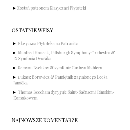
Zostań patronem Klasycznej Płytoteki
OSTATNIE WPISY
Klasyczna Płytoteka na Patronite
Manfred Honeck, Pittsburgh Symphony Orchestra &
IX Symfonia Dvořáka
Semyon Bychkov & symfonie Gustava Mahlera
Łukasz Borowicz & Pamiętnik zaginionego Leoša
Janáčka
Thomas Beecham dyryguje Saint-Saënsem i Rimskim-
Korsakowem
NAJNOWSZE KOMENTARZE