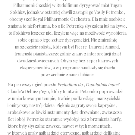
Filharmonii Czeskiej w Rudolfinum dyrygować miał Tugan
Sokhiev, jednak w ostatniej chwili zastąpił go Vasily Petrenko,
obecny szef Royal Philharmonic Orchestra. Dla mnie osobiście
zmiana to niefortunna, bo o ile Petrenkę słyszałem już na żywo,
to Sokhieva jeszcze nie, liczyłem więc na możliwość wyrobienia
sobie opinii o jego sztuce dyrygenckiej. Nie zmienił się
na szczęście solista, którym był Pierre-Laurent Aimard,
francuski pianista szczególnie znany z interpretacji dzieł
dwudziestowiecznych. Obyło się bez repertuarowych
eksperymentów, a w programie znalazły się dzieła
powszechnie znane i lubiane.
Na pierwszy ogień poszło
Preludium
do
„
Popołudnia
fauna
”
Claude’a Debussy’ego, który to utwór Petrenko poprowadził
w umiarkowanym tempie, trafnie podkreślając marzycielski
i oniryczny nastrój dzieła. Pięknie zagrały swoje kapryśne,
arabeskowe solówki instrumenty dęte drewniane, zwłaszcza
flet i obój. Petrenko starannie wydobył też z brzmienia harfy,
które były słyszalne zawsze, nawet w tych momentach,
w których grały najbardziej eteryczne, najbardziej delikatne