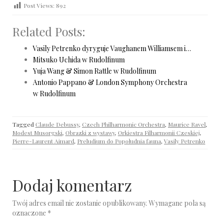
Post Views:
892
Related Posts:
Vasily Petrenko dyryguje Vaughanem Williamsem i…
Mitsuko Uchida w Rudolfinum
Yuja Wang & Simon Rattle w Rudolfinum
Antonio Pappano & London Symphony Orchestra
w Rudolfinum
Tagged
Claude Debussy
,
Czech Philharmonic Orchestra
,
Maurice Ravel
,
Modest Musorgski
,
Obrazki z wystawy
,
Orkiestra Filharmonii Czeskiej
,
Pierre-Laurent Aimard
,
Preludium do Popołudnia fauna
,
Vasily Petrenko
Dodaj komentarz
Twój adres email nie zostanie opublikowany.
Wymagane pola są
oznaczone
*