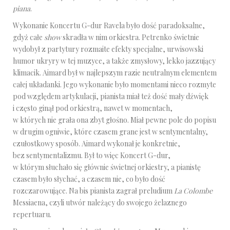
piana
.
Wykonanie Koncertu G-dur Ravela było dość paradoksalne,
gdyż całe
show
skradła w nim orkiestra. Petrenko świetnie
wydobył z partytury rozmaite efekty specjalne, urwisowski
humor ukryry w tej muzyce, a także zmysłowy, lekko jazzujący
klimacik. Aimard był w najlepszym razie neutralnym elementem
całej układanki. Jego wykonanie było momentami nieco rozmyte
pod względem artykulacji, pianista miał też dość mały dźwięk
i często ginął pod orkiestrą, nawet w momentach,
w których nie grała ona zbyt głośno. Miał pewne pole do popisu
w drugim ogniwie, które czasem grane jest w sentymentalny,
czułostkowy sposób. Aimard wykonał je konkretnie,
bez sentymentalizmu. Był to więc Koncert G-dur,
w którym słuchało się głównie świetnej orkiestry, a pianistę
czasem było słychać, a czasem nie, co było dość
rozczarowujące. Na bis pianista zagrał preludium
La Colombe
Messiaena, czyli utwór należący do swojego żelaznego
repertuaru.