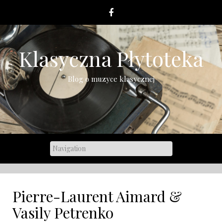
Skip
to
content
Klasyczna Płytoteka
Blog o muzyce klasycznej
Pierre-Laurent Aimard &
Vasily Petrenko