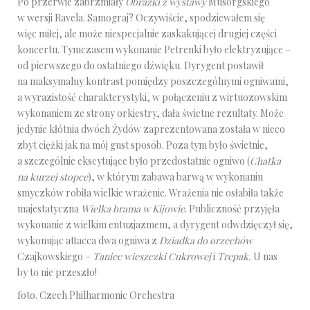
Po przerwie zabrzmiały
Obrazki
z
wystawy
Musorgskiego
w wersji Ravela. Samograj? Oczywiście, spodziewałem się
więc miłej, ale może niespecjalnie zaskakującej drugiej części
koncertu. Tymczasem wykonanie Petrenki było elektryzujące –
od pierwszego do ostatniego dźwięku. Dyrygent postawił
na maksymalny kontrast pomiędzy poszczególnymi ogniwami,
a wyrazistość charakterystyki, w połączeniu z wirtuozowskim
wykonaniem ze strony orkiestry, dała świetne rezultaty. Może
jedynie kłótnia dwóch Żydów zaprezentowana została w nieco
zbyt ciężki jak na mój gust sposób. Poza tym było świetnie,
a szczególnie ekscytujące było przedostatnie ogniwo (
Chatka
na kurzej stopce
), w którym zabawa barwą w wykonaniu
smyczków robiła wielkie wrażenie. Wrażenia nie osłabiła także
majestatyczna
Wielka
brama w Kijowie
. Publiczność przyjęła
wykonanie z wielkim entuzjazmem, a dyrygent odwdzięczył się,
wykonując attacca dwa ogniwa z
Dziadka do orzechów
Czajkowskiego –
Taniec wieszczki Cukrowej
i
Trepak.
U nas
by to nie przeszło!
foto. Czech Philharmonic Orchestra