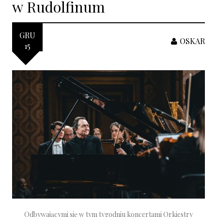
w Rudolfinum
GRU
OSKAR
15
Odbywającymi się w tym tygodniu koncertami Orkiestry