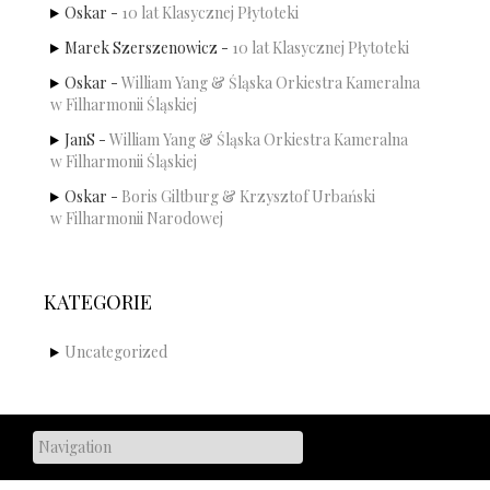
Oskar
-
10 lat Klasycznej Płytoteki
Marek Szerszenowicz
-
10 lat Klasycznej Płytoteki
Oskar
-
William Yang & Śląska Orkiestra Kameralna
w Filharmonii Śląskiej
JanS
-
William Yang & Śląska Orkiestra Kameralna
w Filharmonii Śląskiej
Oskar
-
Boris Giltburg & Krzysztof Urbański
w Filharmonii Narodowej
KATEGORIE
Uncategorized