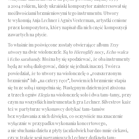
a 2004 rokiem, kiedy ukraiński kompozytor zainteresował się
możliwościami brzmieniowymi tego instrumentu. Utwory
te wykonują Anja Lechner i Agnès Vesterman, artystki cenione
przez kompozytora, który napisał dla nich część kompozycji
zawartych na płycie.
To właśnie im poświęcone zostały otwierające album
Trzy
utwory
na dwie wiolonczele. Są to
Hieroglify nocy
,
Echo walca
i
Echo sarabandy
. Można by się spodziewać, że oba instrumenty
będą ze sobą dialogować, dzieje się jednak inaczej. Twórca
powiedział, że to utwory na wiolonczelę o „rozszerzonym
brzmieniu” lub „na cztery ręce”, bowiem ich brzmienie stapia
się tu ze sobą i uzupełnia się. Następnym dziełem jest złożona
z trzech ogniw
Elegia
na wiolonczelę solo i dwa tam-tamy, przy
czym na wszystkich instrumentach gra Lechner. Silvestrov każe
też w partyturze wykonawcy dotykać tam-tamów
bez wydawania z nich dźwięku, co oczywiście ma znaczenie
wyłącznie w przypadku wykonania koncertowego,
a nie słuchania dzieła z płyty (aczkolwiek bardzo mnie ciekawi,
czy w trakcie sesji nagraniowych Lechner dotknęła tam-