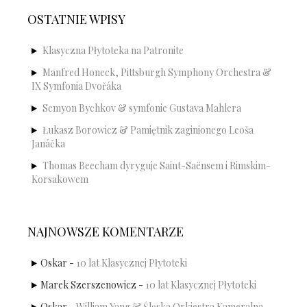
OSTATNIE WPISY
Klasyczna Płytoteka na Patronite
Manfred Honeck, Pittsburgh Symphony Orchestra &
IX Symfonia Dvořáka
Semyon Bychkov & symfonie Gustava Mahlera
Łukasz Borowicz & Pamiętnik zaginionego Leoša
Janáčka
Thomas Beecham dyryguje Saint-Saënsem i Rimskim-
Korsakowem
NAJNOWSZE KOMENTARZE
Oskar
-
10 lat Klasycznej Płytoteki
Marek Szerszenowicz
-
10 lat Klasycznej Płytoteki
Oskar
-
William Yang & Śląska Orkiestra Kameralna