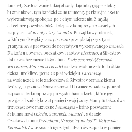
tamów!). Zastosowanie takiej obsady daje intrygujące efekty
brzmieniowe, tym bardziej że instrumenty perkusyjne często
wybrzmiewają spokojnie po cichym uderzeniu. Z myślą
o Lechner powstała także kolejna z kompozycji zawartych
na płycie –
Momenty ciszy i smutku
. Początkowy odcinek,
w którym dźwięki grane
pizzicato
przeplatają się z tymi
granymi
arco
prowadzi do recytatywu wykonywanego
tremolo
.
Na końcu powraca początkowy motyw
pizzicato
, a Silvestrov
dobarwia brzmienie flażoletami.
Dwie serenady
(
Serenada
wieczorna
,
Moment serenady
) na dwie wiolonczele to krótkie
dzieła, urokliwe, pełne ciepła i wdzięku.
Larcimosę
na wiolonczelę solo zadedykował Silvestrov ormiańskiemu
twórcy, Tigranowi Mansurianowi. Ukrainiec wpadł na pomysł
napisania tej kompozycji po wysłuchaniu dzieła, które jego
przyjaciel zadedykował pamięci swojej żony. Mamy tu także dwa
trzyczęściowe muzyczne
hommages
– jedno poświęcone
Schumannowi (
Elegia
,
Serenada
,
Menuet
), a drugie
Czajkowskiemu (
Preludium „Narodziny melodii”
,
Kołysanka
,
Serenada
). Zwłaszcza drugi z tych utworów zapada w pamięć –