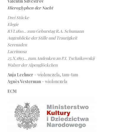
Valentin Silvestrov
Hieroglyphen der Nacht
Drei Stücke
Elegie
8.VI.1810… zum Geburstag R.A. Schumann
Augenblicke der Stille und Traurigkeit
Serenaden
Lacrimosa
25.X.1893… zum Andenken an P.I. Tschaikowskij
Walzer der Alpenglöckchen
Anja Lechner
– wiolonczela, tam-tam
Agnès Vesterman
– wiolonczela
ECM