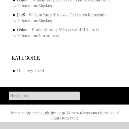
w Filharmonii Śląskiej
JanS
-
William Yang & Śląska Orkiestra Kameralna
w Filharmonii Śląskiej
Oskar
-
Boris Giltburg & Krzysztof Urbański
w Filharmonii Narodowej
KATEGORIE
Uncategorized
Theme Designed by
InkHive.com
.
© 2026 Klasyczna Płytoteka. All
Rights Reserved.