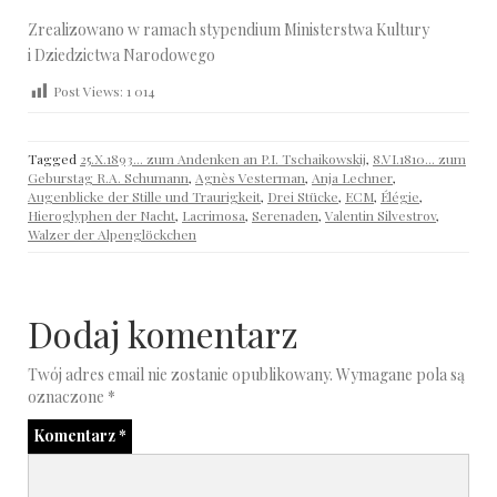
Zrealizowano w ramach stypendium Ministerstwa Kultury
i Dziedzictwa Narodowego
Post Views:
1 014
Tagged
25.X.1893... zum Andenken an P.I. Tschaikowskij
,
8.VI.1810... zum
Geburstag R.A. Schumann
,
Agnès Vesterman
,
Anja Lechner
,
Augenblicke der Stille und Traurigkeit
,
Drei Stücke
,
ECM
,
Élégie
,
Hieroglyphen der Nacht
,
Lacrimosa
,
Serenaden
,
Valentin Silvestrov
,
Walzer der Alpenglöckchen
Dodaj komentarz
Twój adres email nie zostanie opublikowany.
Wymagane pola są
oznaczone
*
Komentarz
*