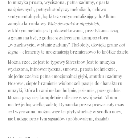
to muzyka prosta, wyciszona, pełna zadumy, oparta
na śpiewnych, pełnych słodyczy melodiach, celowo
sentymentalnych, bądź też sentymentalizujących. Album
zamyka koronkowy
Walc dzwonków alpejskich
,
w którym melodia jest pokawałkowana, przetykana ciszą,
a grana ma być, zgodnie z zaleceniem kompozytora
„w zachwycie, w stanie zadumy”. Flażolety, dźwięki grane
col
legno
– elementy te urozmaicają brzmieniowo to krótkie dzieło.
Można rzec, że jest to typowy Silvestrov. Jest to muzyka
wyciszona, introwertyczna, surowa, prosta technicznie,
ale jednocześnie pełna emocjonalnej głębi, smutku i zadumy.
Nosowe, ciepłe brzmienie wiolonczeli pasuje do charakteru
muzyki, która brzmi melancholijnie, jesiennie, pożegnalnie.
Można przy niej kompletnie odlecieć w swój świat. Album
ma też jedną wielką zaletę. Dynamika przez prawie cały czas
jest wyciszona, można więc tej płyty słuchać w środku nocy,
nie budząc przy tym sąsiadów (próbowałem, działa!).