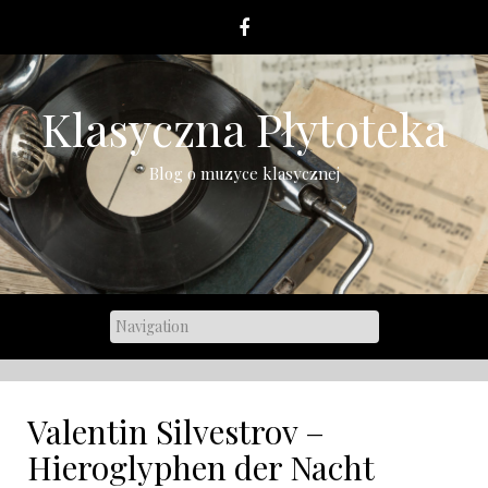
Skip
to
content
Klasyczna Płytoteka
Blog o muzyce klasycznej
Valentin Silvestrov –
Hieroglyphen der Nacht