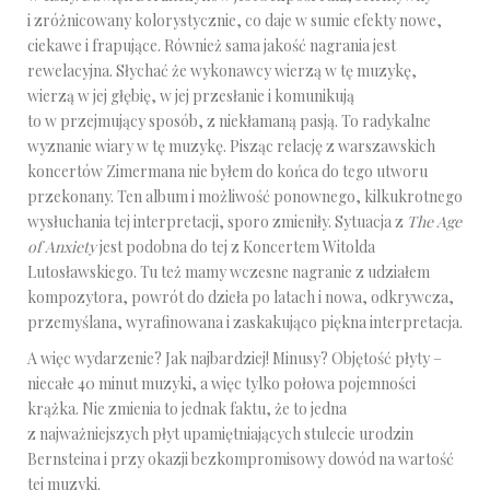
i zróżnicowany kolorystycznie, co daje w sumie efekty nowe,
ciekawe i frapujące. Również sama jakość nagrania jest
rewelacyjna. Słychać że wykonawcy wierzą w tę muzykę,
wierzą w jej głębię, w jej przesłanie i komunikują
to w przejmujący sposób, z niekłamaną pasją. To radykalne
wyznanie wiary w tę muzykę. Pisząc relację z warszawskich
koncertów Zimermana nie byłem do końca do tego utworu
przekonany. Ten album i możliwość ponownego, kilkukrotnego
wysłuchania tej interpretacji, sporo zmieniły. Sytuacja z
The Age
of Anxiety
jest podobna do tej z Koncertem Witolda
Lutosławskiego. Tu też mamy wczesne nagranie z udziałem
kompozytora, powrót do dzieła po latach i nowa, odkrywcza,
przemyślana, wyrafinowana i zaskakująco piękna interpretacja.
A więc wydarzenie? Jak najbardziej! Minusy? Objętość płyty –
niecałe 40 minut muzyki, a więc tylko połowa pojemności
krążka. Nie zmienia to jednak faktu, że to jedna
z najważniejszych płyt upamiętniających stulecie urodzin
Bernsteina i przy okazji bezkompromisowy dowód na wartość
tej muzyki.