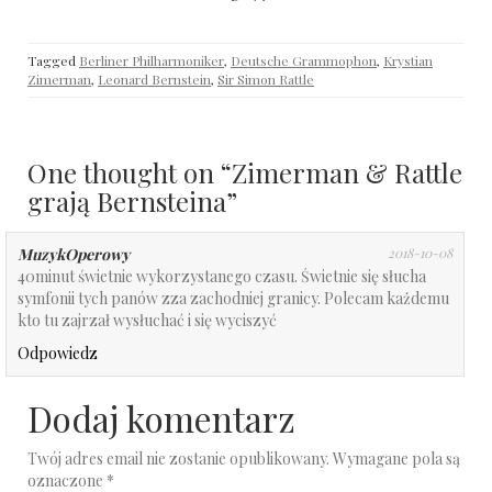
Tagged
Berliner Philharmoniker
,
Deutsche Grammophon
,
Krystian
Zimerman
,
Leonard Bernstein
,
Sir Simon Rattle
One thought on “
Zimerman & Rattle
grają Bernsteina
”
MuzykOperowy
2018-10-08
40minut świetnie wykorzystanego czasu. Świetnie się słucha
symfonii tych panów zza zachodniej granicy. Polecam każdemu
kto tu zajrzał wysłuchać i się wyciszyć
Odpowiedz
Dodaj komentarz
Twój adres email nie zostanie opublikowany.
Wymagane pola są
oznaczone
*