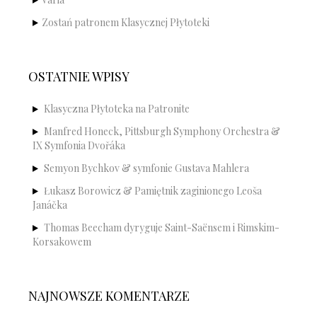
Zostań patronem Klasycznej Płytoteki
OSTATNIE WPISY
Klasyczna Płytoteka na Patronite
Manfred Honeck, Pittsburgh Symphony Orchestra &
IX Symfonia Dvořáka
Semyon Bychkov & symfonie Gustava Mahlera
Łukasz Borowicz & Pamiętnik zaginionego Leoša
Janáčka
Thomas Beecham dyryguje Saint-Saënsem i Rimskim-
Korsakowem
NAJNOWSZE KOMENTARZE