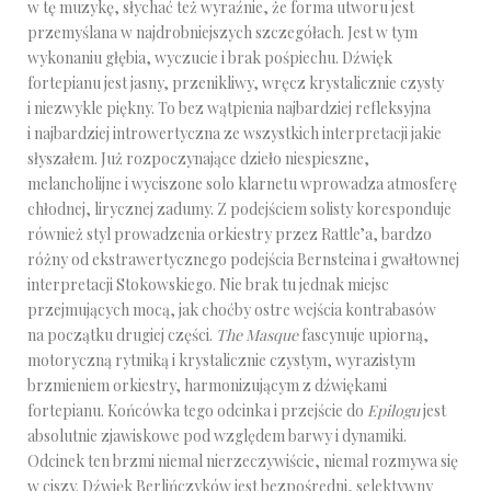
w tę muzykę, słychać też wyraźnie, że forma utworu jest
przemyślana w najdrobniejszych szczegółach. Jest w tym
wykonaniu głębia, wyczucie i brak pośpiechu. Dźwięk
fortepianu jest jasny, przenikliwy, wręcz krystalicznie czysty
i niezwykle piękny. To bez wątpienia najbardziej refleksyjna
i najbardziej introwertyczna ze wszystkich interpretacji jakie
słyszałem. Już rozpoczynające dzieło niespieszne,
melancholijne i wyciszone solo klarnetu wprowadza atmosferę
chłodnej, lirycznej zadumy. Z podejściem solisty koresponduje
również styl prowadzenia orkiestry przez Rattle’a, bardzo
różny od ekstrawertycznego podejścia Bernsteina i gwałtownej
interpretacji Stokowskiego. Nie brak tu jednak miejsc
przejmujących mocą, jak choćby ostre wejścia kontrabasów
na początku drugiej części.
The Masque
fascynuje upiorną,
motoryczną rytmiką i krystalicznie czystym, wyrazistym
brzmieniem orkiestry, harmonizującym z dźwiękami
fortepianu. Końcówka tego odcinka i przejście do
Epilogu
jest
absolutnie zjawiskowe pod względem barwy i dynamiki.
Odcinek ten brzmi niemal nierzeczywiście, niemal rozmywa się
w ciszy. Dźwięk Berlińczyków jest bezpośredni, selektywny