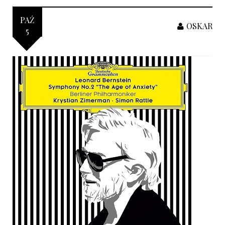
PAŹ
OSKAR
5