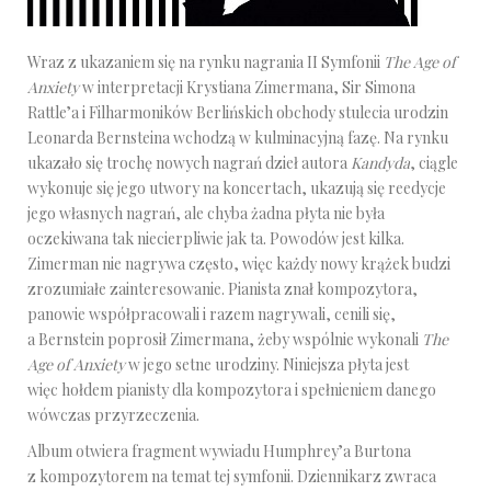
Wraz z ukazaniem się na rynku nagrania II Symfonii
The Age of
Anxiety
w interpretacji Krystiana Zimermana, Sir Simona
Rattle’a i Filharmoników Berlińskich obchody stulecia urodzin
Leonarda Bernsteina wchodzą w kulminacyjną fazę. Na rynku
ukazało się trochę nowych nagrań dzieł autora
Kandyda
, ciągle
wykonuje się jego utwory na koncertach, ukazują się reedycje
jego własnych nagrań, ale chyba żadna płyta nie była
oczekiwana tak niecierpliwie jak ta. Powodów jest kilka.
Zimerman nie nagrywa często, więc każdy nowy krążek budzi
zrozumiałe zainteresowanie. Pianista znał kompozytora,
panowie współpracowali i razem nagrywali, cenili się,
a Bernstein poprosił Zimermana, żeby wspólnie wykonali
The
Age of Anxiety
w jego setne urodziny. Niniejsza płyta jest
więc hołdem pianisty dla kompozytora i spełnieniem danego
wówczas przyrzeczenia.
Album otwiera fragment wywiadu Humphrey’a Burtona
z kompozytorem na temat tej symfonii. Dziennikarz zwraca