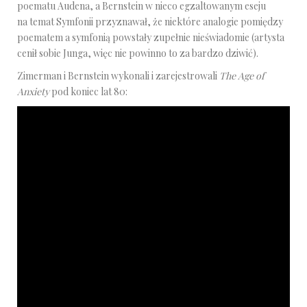
poematu Audena, a Bernstein w nieco egzaltowanym eseju
na temat Symfonii przyznawał, że niektóre analogie pomiędzy
poematem a symfonią powstały zupełnie nieświadomie (artysta
cenił sobie Junga, więc nie powinno to za bardzo dziwić).
Zimerman i Bernstein wykonali i zarejestrowali
The Age of
Anxiety
pod koniec lat 80: