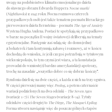
uwagę na podobieństwo klimatu emocjonalnego dzieła
do sławnego obrazu Edwarda Hoppera
Nocne marki
(
Nighthawks
) z 1942 roku. Nocna rozmowa czterech
przypadkowych osób jest także tematem poematu literackiego
pierwowzoru dzieła Bernsteina – poematu
The Age of Anxiety
Wystena Hugha Audena. Postaci te spotykają się przypadkowo
w barze na początku II wojny światowej i deliberują na tematy
egzystencjalne. Następnie zaś udają się do domu jednej
z bohaterek i tam kontynuują zabawę i rozmowy, aż w końcu
dochodzą do wniosku, że jeśli czegoś potrzebują w tytułowym
wieku niepokoju, to tym czymś jest wiara, a ta konstatacja
prowadzi do wzniosłej (i bardzo amerykańskiej) apoteozy,
trochę na zasadzie „wszystko dobre co się dobrze kończy”.
Symfonia dzieli się na dwie części, a każda z nich na trzy ogniwa.
W części pierwszej mamy więc
Prolog
, a potem czternaście
wariacji podzielonych na dwa odcinki –
The Seven Ages
(wariacje 1-7) i
The Seven Stages
(wariacje 8-14). Tytuły
odcinków części drugiej to
The Dirge
,
The Masque
i
Epilog
.
Forma utworu nawiązuje więc do poszczególnych etapów