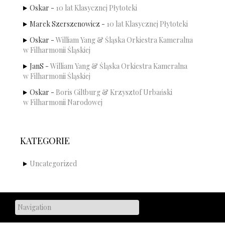
Oskar
-
10 lat Klasycznej Płytoteki
Marek Szerszenowicz
-
10 lat Klasycznej Płytoteki
Oskar
-
William Yang & Śląska Orkiestra Kameralna
w Filharmonii Śląskiej
JanS
-
William Yang & Śląska Orkiestra Kameralna
w Filharmonii Śląskiej
Oskar
-
Boris Giltburg & Krzysztof Urbański
w Filharmonii Narodowej
KATEGORIE
Uncategorized