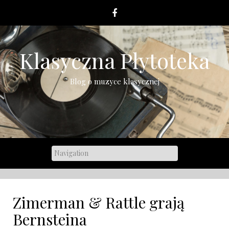
Skip
to
content
Klasyczna Płytoteka
Blog o muzyce klasycznej
Zimerman & Rattle grają
Bernsteina