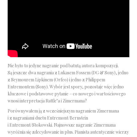
Nie było to jedyne nagranie pod batutą autora kompozycji.
Są jeszcze dwa nagrania z Lukasem Fossem (DG & Sony), jedno
z Seymourem Lipkinem (Orfeo) i jedno z Philippem
Entremontem (Sony). Wybór jest spory, pozostaje więc jedno
kluczowe i podstawowe pytanie – co nowego i wartościowego
wnosi interpretacja Rattle’a i Zimermana?
Porównywałem ją z wcześniejszym nagraniem Zimermana
i z nagraniami duetu Entremont/Bernstein
i Entremont/Stokowski. Najnowsze nagranie Zimermana
wyróżnia się zdecydowanie in plus. Pianista autentycznie wierzy