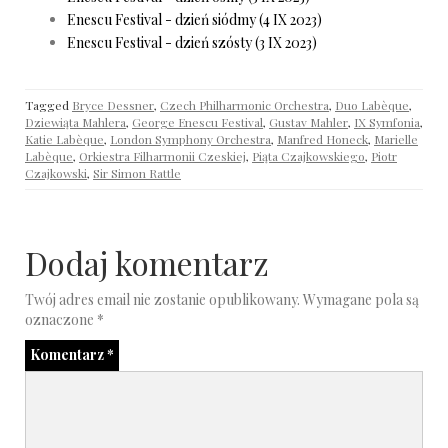
Enescu Festival - dzień siódmy (4 IX 2023)
Enescu Festival - dzień szósty (3 IX 2023)
Tagged
Bryce Dessner
,
Czech Philharmonic Orchestra
,
Duo Labèque
,
Dziewiąta Mahlera
,
George Enescu Festival
,
Gustav Mahler
,
IX Symfonia
,
Katie Labèque
,
London Symphony Orchestra
,
Manfred Honeck
,
Marielle
Labèque
,
Orkiestra Filharmonii Czeskiej
,
Piąta Czajkowskiego
,
Piotr
Czajkowski
,
Sir Simon Rattle
Dodaj komentarz
Twój adres email nie zostanie opublikowany.
Wymagane pola są
oznaczone
*
Komentarz
*