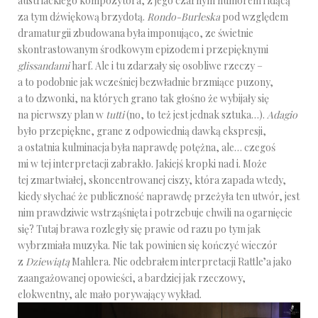
austriackiego kompozytora, z jego czarnym humorem i idącą
za tym dźwiękową brzydotą.
Rondo-Burleska
pod względem
dramaturgii zbudowana była imponująco, ze świetnie
skontrastowanym środkowym epizodem i przepięknymi
glissandami
harf. Ale i tu zdarzały się osobliwe rzeczy –
a to podobnie jak wcześniej bezwładnie brzmiące puzony,
a to dzwonki, na których grano tak głośno że wybijały się
na pierwszy plan w
tutti
(no, to też jest jednak sztuka…).
Adagio
było przepiękne, grane z odpowiednią dawką ekspresji,
a ostatnia kulminacja była naprawdę potężna, ale… czegoś
mi w tej interpretacji zabrakło. Jakiejś kropki nad i. Może
tej zmartwiałej, skoncentrowanej ciszy, która zapada wtedy,
kiedy słychać że publiczność naprawdę przeżyła ten utwór, jest
nim prawdziwie wstrząśnięta i potrzebuje chwili na ogarnięcie
się? Tutaj brawa rozległy się prawie od razu po tym jak
wybrzmiała muzyka. Nie tak powinien się kończyć wieczór
z
Dziewiątą
Mahlera. Nie odebrałem interpretacji Rattle’a jako
zaangażowanej opowieści, a bardziej jak rzeczowy,
elokwentny, ale mało porywający wykład.