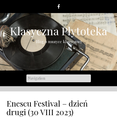
Skip
to
content
Klasyczna Płytoteka
Blog o muzyce klasycznej
Enescu Festival – dzień
drugi (30 VIII 2023)