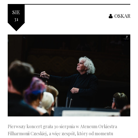
SIE
OSKAR
31
Pierwszy koncert grała 30 sierpnia w Ateneum Orkiestra
Filharmonii Czeskiej, a więc zespół, który od momentu