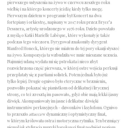
pierwszego usłyszenia na żywo w czerwcu zeszłego roku
wielbię i na którego koncerty jeżdżę kiedy tylko mogę.
Pierwszym dziełem w programie był Koncert na dwa
fortepiany i orkiestrę, napisany w 2017 roku przez Bryce’a
Dessnera, artystę urodzonego w 1976 roku. Dzieło powstało
z myślą o Katii i Marielle Labèque, które wykonały je także
podczas tego wieczoru. Dyrygował znakomity dyrygent
Manfred Honeck, którego nie miałem do tej pory okazji słyszeć
na żywo. Kompozycja ta wzbudziła we mnie mieszane uczucia.
Najmniej udaną wydała mi się pstrokata i nieco zbyt
rozwichrzona część pierwsza, w której ostre wejścia perkusji
przeplatały się z partiami solistek. Potem jednak było już
tylko lepiej. Drugie ogniwo było eteryczne w brzmieniu,
pozwoliło pokazać się pianistkom od delikatnej i lirycznej
strony, co też zresztą im pasowało, gdyż obie mają lekki i jasny
dźwięk. Akompaniowały im jasne i delikatne dźwięki
instrumentów perkusyjnych – dzwonków i ksylofonu. Ogniwo
to przeszło
attacca
w dynamiczny i optymistyczny finał,
w którym królowała ostra i motoryczna rytmika. Ten brzmiący
niemal jak stylizacja muzyki barokowej finał podniósł poziom