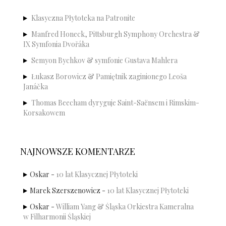
Klasyczna Płytoteka na Patronite
Manfred Honeck, Pittsburgh Symphony Orchestra &
IX Symfonia Dvořáka
Semyon Bychkov & symfonie Gustava Mahlera
Łukasz Borowicz & Pamiętnik zaginionego Leoša
Janáčka
Thomas Beecham dyryguje Saint-Saënsem i Rimskim-
Korsakowem
NAJNOWSZE KOMENTARZE
Oskar
-
10 lat Klasycznej Płytoteki
Marek Szerszenowicz
-
10 lat Klasycznej Płytoteki
Oskar
-
William Yang & Śląska Orkiestra Kameralna
w Filharmonii Śląskiej