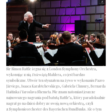
Sir Simon Rattle żegna się z London Symphony Orchestra,
wykonując z nią
Dziewiątą
Mahlera, co jest bardzo
symboliczne. Utwór ten słyszałem na żywo w wykonaniu Paavo
Järviego, Isaaca Karabtchevskiego, Gabriela Chmury, Bernarda
Haitinka i Yaroslava Shemeta. Nie znam natomiast jeszcze
najnowszego nagrania pod batutą Rattle’a, który paradoksalnie
nagrał go na dzień dobry ze swoją nową orkiestrą, czyli
z Symphonieorchester des Bayerischen Rundfunks. Ale o tym