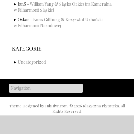
JanS
-
William Yang & Śląska Orkiestra Kameralna
w Filharmonii Śląskiej
Oskar
-
Boris Giltburg & Krzysztof Urbański
w Filharmonii Narodowej
KATEGORIE
Uncategorized
Theme Designed by
InkHive.com
.
© 2026 Klasyczna Płytoteka. All
Rights Reserved.