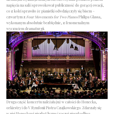
napięcia na sali i sprowokował publiczność do gorącej owacji,
co z kolei sprawiło że pianistki odwdzięczyły się bisem –
czwartym z
Four Movements for Two Pianos
Philipa Glassa,
wykonanym absolutnie bezbłędnie, z fenomenalnym
wyczuciem dramaturgii.
Druga część koncertu należała już w całości do Honecka,
orkiestry i do V Symfonii Piotra Czajkowskiego. Zdarzały się
w niej Honeckowi niezbyt liczne i raczej nieszkodliwe