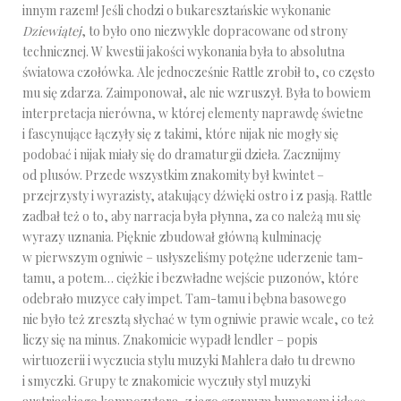
innym razem! Jeśli chodzi o bukaresztańskie wykonanie
Dziewiątej
, to było ono niezwykle dopracowane od strony
technicznej. W kwestii jakości wykonania była to absolutna
światowa czołówka. Ale jednocześnie Rattle zrobił to, co często
mu się zdarza. Zaimponował, ale nie wzruszył. Była to bowiem
interpretacja nierówna, w której elementy naprawdę świetne
i fascynujące łączyły się z takimi, które nijak nie mogły się
podobać i nijak miały się do dramaturgii dzieła. Zacznijmy
od plusów. Przede wszystkim znakomity był kwintet –
przejrzysty i wyrazisty, atakujący dźwięki ostro i z pasją. Rattle
zadbał też o to, aby narracja była płynna, za co należą mu się
wyrazy uznania. Pięknie zbudował główną kulminację
w pierwszym ogniwie – usłyszeliśmy potężne uderzenie tam-
tamu, a potem… ciężkie i bezwładne wejście puzonów, które
odebrało muzyce cały impet. Tam-tamu i bębna basowego
nie było też zresztą słychać w tym ogniwie prawie wcale, co też
liczy się na minus. Znakomicie wypadł lendler – popis
wirtuozerii i wyczucia stylu muzyki Mahlera dało tu drewno
i smyczki. Grupy te znakomicie wyczuły styl muzyki