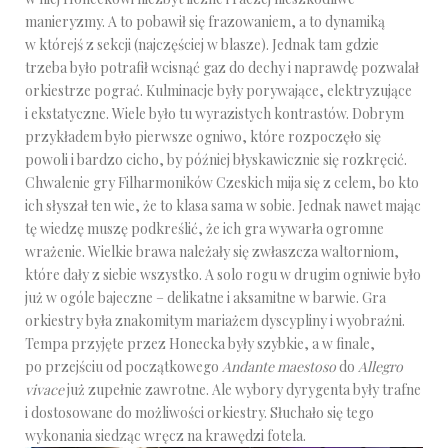
manieryzmy. A to pobawił się frazowaniem, a to dynamiką
w którejś z sekcji (najczęściej w blasze). Jednak tam gdzie
trzeba było potrafił wcisnąć gaz do dechy i naprawdę pozwalał
orkiestrze pograć. Kulminacje były porywające, elektryzujące
i ekstatyczne. Wiele było tu wyrazistych kontrastów. Dobrym
przykładem było pierwsze ogniwo, które rozpoczęło się
powoli i bardzo cicho, by później błyskawicznie się rozkręcić.
Chwalenie gry Filharmoników Czeskich mija się z celem, bo kto
ich słyszał ten wie, że to klasa sama w sobie. Jednak nawet mając
tę wiedzę muszę podkreślić, że ich gra wywarła ogromne
wrażenie. Wielkie brawa należały się zwłaszcza waltorniom,
które dały z siebie wszystko. A solo rogu w drugim ogniwie było
już w ogóle bajeczne – delikatne i aksamitne w barwie. Gra
orkiestry była znakomitym mariażem dyscypliny i wyobraźni.
Tempa przyjęte przez Honecka były szybkie, a w finale,
po przejściu od początkowego
Andante maestoso
do
Allegro
vivace
już zupełnie zawrotne. Ale wybory dyrygenta były trafne
i dostosowane do możliwości orkiestry. Słuchało się tego
wykonania siedząc wręcz na krawędzi fotela.