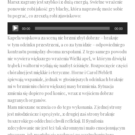
Marsz zagrany jest szybko i z dużą energią. Świetne wrażenie
dźwiękowych
ponownie robi jakość gry blachy, która naprawdę może sobie
tu pograć, co zresztą robi zjawiskowo:
Odtwarzacz
00:00
00:00
plików
Kapela wojskowa za sceną nie brzmi zbyt dobrze – brakuje
dźwiękowych
w tym odcinku przestrzeni, a co za tym idzie – odpowiedniego
kontrastu pomiędzy dwoma zespołami. Z tego samego powodu
nie wywiera większego wrażenia Wielki apel, w którym dźwięki
trąbek i waltorni wydają się nazbyt ściśnięte. Rozpoczęcie części
chóralnej jest miękkie i eteryczne. Horne i Carol Neblett
śpiewają wspaniale, jednak w głośniejszych odcinkach brakuje
mi w brzmieniu chóru większej masy brzmienia. Sytuacja
zmienia się dopiero pod koniec, wraz z wejściem dobrze
nagranych organów.
Mam mieszane uczucia co do tego wykonania. Z jednej strony
jest młodzieńcze i sprężyste, z drugiej zaś strony brakuje
tu szerokiego oddechu i chwili refleksji. II Symfonia
zdecydowanie nie jest też tak skromnym i mało emocjonującym
utworem, jak mogłoby się wydawać po wysłuchaniu tego