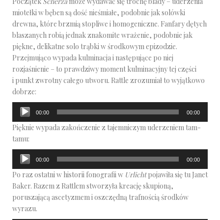
Początek
Scherza
może wydawać się trochę blady – uderzenia
dźwiękowych
miotełki w bęben są dość nieśmiałe, podobnie jak solówki
drewna, które brzmią stopliwe i homogeniczne. Fanfary dętych
blaszanych robią jednak znakomite wrażenie, podobnie jak
piękne, delikatne solo trąbki w środkowym epizodzie.
Przejmująco wypada kulminacja i następujące po niej
rozjaśnienie – to prawdziwy moment kulminacyjny tej części
i punkt zwrotny całego utworu. Rattle zrozumiał to wyjątkowo
dobrze:
Odtwarzacz
00:00
00:00
plików
Pięknie wypada zakończenie z tajemniczym uderzeniem tam-
dźwiękowych
tamu:
Odtwarzacz
00:00
00:00
plików
Po raz ostatni w historii fonografii w
Urlicht
pojawiła się tu Janet
dźwiękowych
Baker. Razem z Rattlem stworzyła kreację skupioną,
poruszającą ascetyzmem i oszczędną trafnością środków
wyrazu.