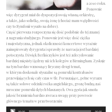
a 2010 roku.
Ponownie
więc dyrygent miał do dyspozycji swoją własną orkiestrę,
a także, jako solistkę, swoją żonę (chociaż mam wątpliwości
czy to Symfonii wyszło na dobre).
Część pierwsza rozpoczyna się dość podobnie do tej znanej
z nagrania studyjnego. Ponownie jest więc dość ciężka
i majestatyczna, jednak okoliczności koncertowe wyraźnie
zainspirowały dyrygenta i sprawiły że narracja jest bardziej
potoczysta. Dźwięk Berlińczyków jest też zdecydowanie
bardziej mięsisty i jędrny niż ich kolegów z Birmingham. Zyskuje
na tym bardzo wznoszący liryczny drugi temat,
w którym doskonale słyszalne są pomruki kontrabasów
przewijających się cały czas w tle. Poruszające, pełne wyrazu
są także solowe odcinki rożka angielskiego, grozę budzą zaś
mroczne pomruki dętych blaszanych. Owa gęsta jak smoła
jakość brzmienia bardzo zwraca uwagę przy powrocie
głównego tematu w przetworzeniu:
Odtwarzacz
00:00
00:00