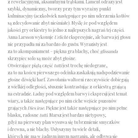
z rewelacyjnymi, aksamitnymi trąbkami. Lament odrazy jest
szybki, dynamiczny, tworzy przy tym wyraźny punkt
kulminacyjny (aczkolwiek następujące po nim uderzenia kotłów
są zdecydowanie zbyt nieśmiałe). Myślę że pod względem
jakości gry orkiestry to jedno z najlepszych nagrań tej części.
Anna Larsson wykonuje
Urlicht
ekspresyjnie, ale barwa jej głosu
nie przypadła mi za bardzo do gustu. Wyrazisty jest
za to akompaniament – piękna gra blachy, choć
glissanda
skrzypiec solo są może zbyt głośne.
Otwierające piątą część
tutti
jest trochę niedograne,
za to na końcu pierwszego odcinka zaskakują nadspodziewanie
głośne dźwięki harf. Zawołania waltorni rzeczywiście dobiegają
z wielkiej odległości, słusznie kontrastując z orkiestrą grającą
na estradzie. Ładny pod względem barwy i ekspresji jest temat
wiary, a także następujące po nim ciche wejście puzonów
grających
Dies irae
. Piękne jest także następujące po nim pełne
blasku, radosne
tutti
. Marsz jest bardzo nietypowy,
gdyż na pierwszy plan wysuwa się tu brzmienie smyczków
i drewna, a nie blachy. Usłyszymy tu wiele detali,
których nie ma w żadnym innym nagraniu, ale odbywa się