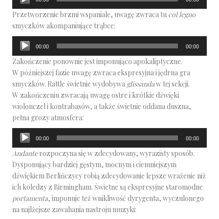
plików
Przetworzenie brzmi wspaniale, uwagę zwraca tu
col legno
dźwiękowych
smyczków akompaniujące trąbce:
Odtwarzacz
00:00
00:00
plików
Zakończenie ponownie jest imponująco apokaliptyczne.
dźwiękowych
W późniejszej fazie uwagę zwraca ekspresyjna i jędrna gra
smyczków. Rattle świetnie wydobywa
glissanda
w tej sekcji.
W zakończeniu zwracają uwagę ostre i krótkie dźwięki
wiolonczel i kontrabasów, a także świetnie oddana duszna,
pełna grozy atmosfera:
Odtwarzacz
00:00
00:00
plików
Andante
rozpoczyna się w zdecydowany, wyrazisty sposób.
dźwiękowych
Dysponujący bardziej gęstym, mocnym i ciemniejszym
dźwiękiem Berlińczycy robią zdecydowanie lepsze wrażenie niż
ich koledzy z Birmingham. Świetne są ekspresyjne staromodne
portamenta
, imponuje też wnikliwość dyrygenta, wyczulonego
na najlżejsze zawahania nastroju muzyki: