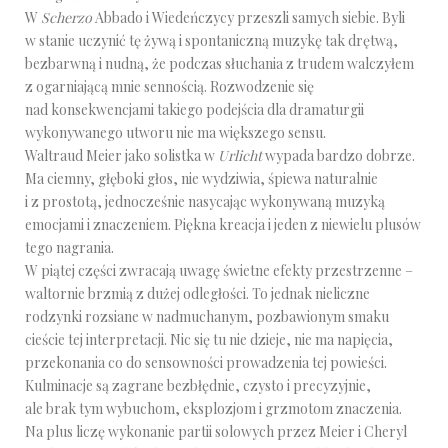
W
Scherzo
Abbado i Wiedeńczycy przeszli samych siebie. Byli
w stanie uczynić tę żywą i spontaniczną muzykę tak drętwą,
bezbarwną i nudną, że podczas słuchania z trudem walczyłem
z ogarniającą mnie sennością. Rozwodzenie się
nad konsekwencjami takiego podejścia dla dramaturgii
wykonywanego utworu nie ma większego sensu.
Waltraud Meier jako solistka w
Urlicht
wypada bardzo dobrze.
Ma ciemny, głęboki głos, nie wydziwia, śpiewa naturalnie
i z prostotą, jednocześnie nasycając wykonywaną muzyką
emocjami i znaczeniem. Piękna kreacja i jeden z niewielu plusów
tego nagrania.
W piątej części zwracają uwagę świetne efekty przestrzenne –
waltornie brzmią z dużej odległości. To jednak nieliczne
rodzynki rozsiane w nadmuchanym, pozbawionym smaku
cieście tej interpretacji. Nic się tu nie dzieje, nie ma napięcia,
przekonania co do sensowności prowadzenia tej powieści.
Kulminacje są zagrane bezbłędnie, czysto i precyzyjnie,
ale brak tym wybuchom, eksplozjom i grzmotom znaczenia.
Na plus liczę wykonanie partii solowych przez Meier i Cheryl