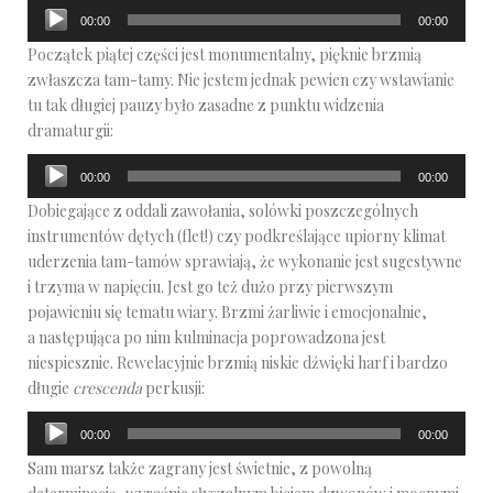
Odtwarzacz
00:00
00:00
plików
Początek piątej części jest monumentalny, pięknie brzmią
dźwiękowych
zwłaszcza tam-tamy. Nie jestem jednak pewien czy wstawianie
tu tak długiej pauzy było zasadne z punktu widzenia
dramaturgii:
Odtwarzacz
00:00
00:00
plików
Dobiegające z oddali zawołania, solówki poszczególnych
dźwiękowych
instrumentów dętych (flet!) czy podkreślające upiorny klimat
uderzenia tam-tamów sprawiają, że wykonanie jest sugestywne
i trzyma w napięciu. Jest go też dużo przy pierwszym
pojawieniu się tematu wiary. Brzmi żarliwie i emocjonalnie,
a następująca po nim kulminacja poprowadzona jest
niespiesznie. Rewelacyjnie brzmią niskie dźwięki harf i bardzo
długie
crescenda
perkusji:
Odtwarzacz
00:00
00:00
plików
Sam marsz także zagrany jest świetnie, z powolną
dźwiękowych