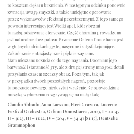
to kosztem ciężaru brzmienia. W następnym odcinku ponownie
zwracają uwagę smyczki, a także umiejętne operowanie
przez wykonawców efektami przestrzennymi. Z tego samego
powodu interesujący jest Wielki apel, który brzmi
tu nadspodziewanie eterycznie. Część chóralna prowadzona
jest naturalnie i bez patosu. Brzmienie Orfeon Donostiarra jest
w głośnych odcinkach gęste, nasycone i satysfakcjonujące.
Zakończenie entuzjastyczne i pięknie zagrane.
Mam mieszane uczucia co do tego nagrania. Doceniam jego
barwność i staranność gry, ale z drugiej strony mnogość detali
przysłania czasem szerszy obraz. Poza tym, tak jak
w przypadku dwóch pozostałych nagrań, pozostaje
tu poczucie pewnego niedosytu i wrażenie, że opowiedziane
muzyką wydarzenia rozgrywają się na małą skalę.
Claudio Abbado, Anna Larsson, Eteri Gvazava, Lucerne
Festival Orchestra, Orfeon Donostiarra, 2003, I – 20:45,
II – 9:23, III – 11:22, IV – 5:04, V – 34:41 [81:15], Deutsche
Grammophon