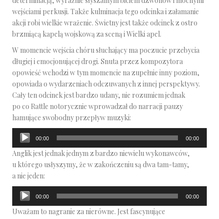
determinacją, wyraźnie słyszalnym biciem dzwonów i mocnymi
wejściami perkusji. Także kulminacja tego odcinka i załamanie
akcji robi wielkie wrażenie. Świetny jest także odcinek z ostro
brzmiącą kapelą wojskową za sceną i Wielki apel.
W momencie wejścia chóru słuchający ma poczucie przebycia
długiej i emocjonującej drogi. Snuta przez kompozytora
opowieść wchodzi w tym momencie na zupełnie inny poziom,
opowiada o wydarzeniach odczuwanych z innej perspektywy.
Cały ten odcinek jest bardzo udany, nie rozumiem jednak
po co Rattle notorycznie wprowadzał do narracji pauzy
hamujące swobodny przepływ muzyki:
Odtwarzacz
00:00
00:00
plików
Anglik jest jednak jednym z bardzo niewielu wykonawców,
dźwiękowych
u którego usłyszymy, że w zakończeniu są dwa tam-tamy,
a nie jeden:
Odtwarzacz
00:00
00:00
plików
Uważam to nagranie za nierówne. Jest fascynujące
dźwiękowych