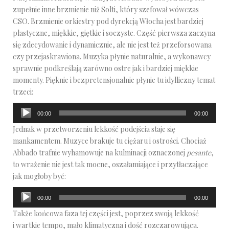
zupełnie inne brzmienie niż Solti, który szefował wówczas
CSO. Brzmienie orkiestry pod dyrekcją Włocha jest bardziej
plastyczne, miękkie, giętkie i soczyste. Część pierwsza zaczyna
się zdecydowanie i dynamicznie, ale nie jest też przeforsowana
czy przejaskrawiona. Muzyka płynie naturalnie, a wykonawcy
sprawnie podkreślają zarówno ostre jak i bardziej miękkie
momenty. Pięknie i bezpretensjonalnie płynie tu idylliczny temat
trzeci:
Odtwarzacz
00:00
00:00
plików
Jednak w przetworzeniu lekkość podejścia staje się
dźwiękowych
mankamentem. Muzyce brakuje tu ciężaru i ostrości. Chociaż
Abbado trafnie wyhamowuje na kulminacji oznaczonej
pesante
,
to wrażenie nie jest tak mocne, oszałamiające i przytłaczające
jak mogłoby być:
Odtwarzacz
00:00
00:00
plików
Także końcowa faza tej części jest, poprzez swoją lekkość
dźwiękowych
i wartkie tempo, mało klimatyczna i dość rozczarowująca.