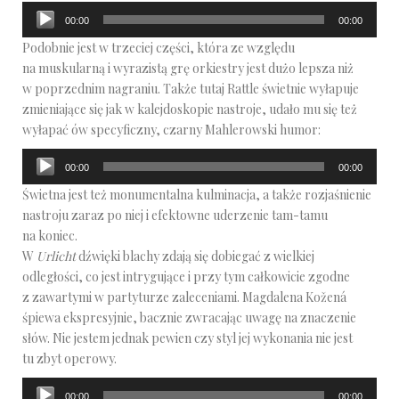
Odtwarzacz
00:00
00:00
plików
Podobnie jest w trzeciej części, która ze względu
dźwiękowych
na muskularną i wyrazistą grę orkiestry jest dużo lepsza niż
w poprzednim nagraniu. Także tutaj Rattle świetnie wyłapuje
zmieniające się jak w kalejdoskopie nastroje, udało mu się też
wyłapać ów specyficzny, czarny Mahlerowski humor:
Odtwarzacz
00:00
00:00
plików
Świetna jest też monumentalna kulminacja, a także rozjaśnienie
dźwiękowych
nastroju zaraz po niej i efektowne uderzenie tam-tamu
na koniec.
W
Urlicht
dźwięki blachy zdają się dobiegać z wielkiej
odległości, co jest intrygujące i przy tym całkowicie zgodne
z zawartymi w partyturze zaleceniami. Magdalena Kožená
śpiewa ekspresyjnie, bacznie zwracając uwagę na znaczenie
słów. Nie jestem jednak pewien czy styl jej wykonania nie jest
tu zbyt operowy.
Odtwarzacz
00:00
00:00