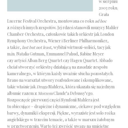
w sierpniu
2003 roku.
Grała
Lucerne Festival Orchestra, montowana co roku
ad hoc
z różnych innych zespołów. Jej rdzeń stanowili muzycy Mahler
Chamber Orchestra, członkowie takich orkiestr jak London
Symphony Orchestra, Wiener i Berliner Philharmoniker,
a także,
last but not least
, wybitni wirtuozi-soliści, tacy jak
m.in. Natalia Gutman, Emmanuel Pahud, Sabine Meyer
czy artyści Alban Berg Quartet czy Hagen Quartet. Abbado
chciał stworzyć orkiestrę działającą na zasadzie zespołu
kameralnego, w którym każdy uważnie słucha pozostałych.
Brano na warsztat utwory rozbudowane i skomplikowane,
takie właśnie jak
Druga
Mahlera, która ukazała się na jednym
albumie razem z
Morzem
Claude’a Debussy’ego.
Rozpoczęcie pierwszej części Symfonii Mahlera jest
tu obiecujące – drapieżne i dynamiczne, ciekawe pod względem
barwy, dynamiki i ekspresji. Piękne, wyraziste jest solo rożka
angielskiego w trzecim temacie, a także w marszu żałobnym
w przetworzeniu. Warto też zwrócić uwagę na umiejętne