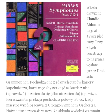
Włoski
dyrygent
Claudio
Abbado
nagrał
Drugą
pięć
razy. Trzy
z tych
rejestracji
to nagrania
wydane
przez Deut
sche
Grammophon. Pochodzą one z różnych etapów kariery
kapelmistrza, korci więc aby zerknąć na każde z nich
i sprawdzić jak zmieniała się (albo nie zmieniała) jego wizja.
Pierwsza interpretacja pochodzi z połowy lat 70., kiedy
maestro współpracował z Chicago Symphony Orchestra.
Natychmiast rzuca się w uszy, że Abbado wydobył z zespołu