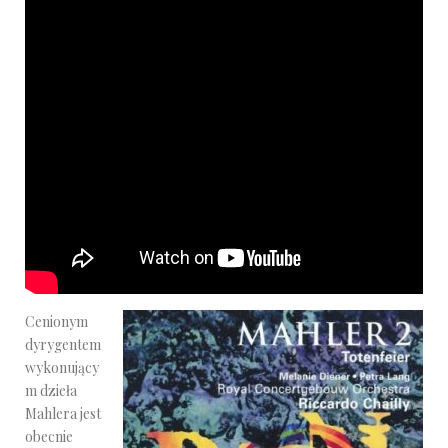
Cenionym
dyrygentem
wykonujący
m dzieła
Mahlera jest
obecnie