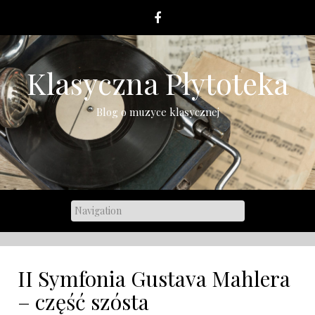
Skip
to
content
Klasyczna Płytoteka
Blog o muzyce klasycznej
II Symfonia Gustava Mahlera
– część szósta