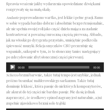
Sprawia wrażenie jakby wydarzenia opowiedziane dźwiękami
rozgrywały się na małą skalę.
Andante
poprowadzono wartko, jest lekkie i pełne gracji. Samo
w sobie wypada bardzo dobrze i absolutnie bezpretensjonalnie,
ale nie spełnia swojej roli jako część dzieła mająca za zadanie
kontrastować z poważną i mroczną częścią pierwszą. Abbado,
jak na włoskiego dyrygenta przystało, umiejętnie podkreśla
śpiewność muzyki. Sekcja smyczków CSO prezentuje się
wspaniale, szkopuł w tym, że to słoneczny taniec następujący
po zdecydowanie zbyt słonecznej części pierwszej.
Odtwarzacz
00:00
00:00
plików
Scherzo
brzmi barwnie, także tutaj tempo jest szybkie, jednak
dźwiękowych
próżno tu szukać mahlerowskiego sarkazmu. Także tutaj
dominuje lekkość, która pasuje do niektórych kompozytorów,
ale akurat do tej części nie bardzo pasuje. Nie da się jednak
zaprzeczyć, że środkowy epizod zagrany jest naturalnie, a już
zupełnie zjawiskowo brzmi solo trąbki: