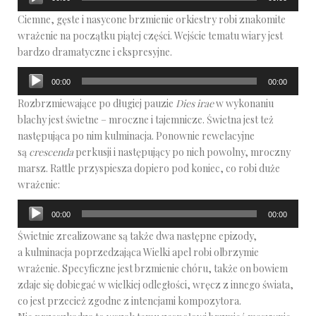
plików
Ciemne, gęste i nasycone brzmienie orkiestry robi znakomite
dźwiękowych
wrażenie na początku piątej części. Wejście tematu wiary jest
bardzo dramatyczne i ekspresyjne.
Odtwarzacz
00:00
00:00
plików
Rozbrzmiewające po długiej pauzie
Dies irae
w wykonaniu
dźwiękowych
blachy jest świetne – mroczne i tajemnicze. Świetna jest też
następująca po nim kulminacja. Ponownie rewelacyjne
są
crescenda
perkusji i następujący po nich powolny, mroczny
marsz. Rattle przyspiesza dopiero pod koniec, co robi duże
wrażenie:
Odtwarzacz
00:00
00:00
plików
Świetnie zrealizowane są także dwa następne epizody,
dźwiękowych
a kulminacja poprzedzająca Wielki apel robi olbrzymie
wrażenie. Specyficzne jest brzmienie chóru, także on bowiem
zdaje się dobiegać w wielkiej odległości, wręcz z innego świata,
co jest przecież zgodne z intencjami kompozytora.