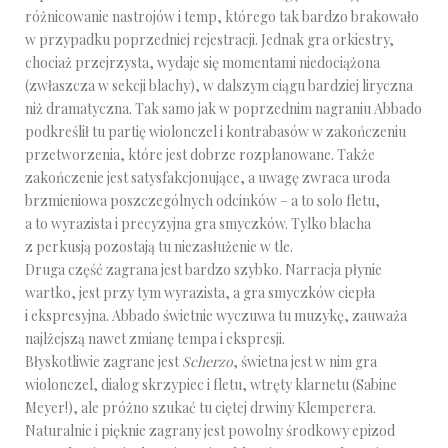
różnicowanie nastrojów i temp, którego tak bardzo brakowało
w przypadku poprzedniej rejestracji. Jednak gra orkiestry,
chociaż przejrzysta, wydaje się momentami niedociążona
(zwłaszcza w sekcji blachy), w dalszym ciągu bardziej liryczna
niż dramatyczna. Tak samo jak w poprzednim nagraniu Abbado
podkreślił tu partię wiolonczel i kontrabasów w zakończeniu
przetworzenia, które jest dobrze rozplanowane. Także
zakończenie jest satysfakcjonujące, a uwagę zwraca uroda
brzmieniowa poszczególnych odcinków – a to solo fletu,
a to wyrazista i precyzyjna gra smyczków. Tylko blacha
z perkusją pozostają tu niezasłużenie w tle.
Druga część zagrana jest bardzo szybko. Narracja płynie
wartko, jest przy tym wyrazista, a gra smyczków ciepła
i ekspresyjna. Abbado świetnie wyczuwa tu muzykę, zauważa
najlżejszą nawet zmianę tempa i ekspresji.
Błyskotliwie zagrane jest
Scherzo
, świetna jest w nim gra
wiolonczel, dialog skrzypiec i fletu, wtręty klarnetu (Sabine
Meyer!), ale próżno szukać tu ciętej drwiny Klemperera.
Naturalnie i pięknie zagrany jest powolny środkowy epizod