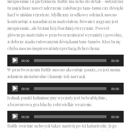
niespiesznie i z pietyzmem. Rattle ma ucho do detali – usłyszymy
tu najcichsze nawet uderzenie żałobnego tam-tamu czy dźwięki
harf w niskim rejestrze. Idylliczny środkowy odcinek mocno
kontrastuje z zasadniczym materiałem. Również zagrany jest
niespiesznie, ale brzmi lżej i bardziej eterycznie. Powrót
głównego materiału w przetworzeniu jest wyrazisty i powolny,
z dobrze zaakcentowanymi dźwiękami tam-tamów. Ktoś tu się
chyba mocno inspirował interpretacją Scherchena:
Odtwarzacz
00:00
00:00
plików
W przetworzeniu Rattle mocno akcentuje pauzy, co jest moim
dźwiękowych
zdaniem nienaturalne i hamuje tok narracji:
Odtwarzacz
00:00
00:00
plików
Jednak punkt kulminacyjny wyczuty jest tu bezbłędnie,
dźwiękowych
a brawurowa gra blachy robi wielkie wrażenie.
Odtwarzacz
00:00
00:00
plików
Rattle świetnie uchwycił także nastrój po tej katastrofie. Jego
dźwiękowych