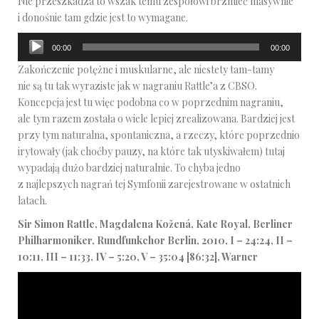
Nie przeszkadza to wszak temu zespołowi brzmieć masywnie
i donośnie tam gdzie jest to wymagane.
Odtwarzacz
00:00
00:00
plików
Zakończenie potężne i muskularne, ale niestety tam-tamy
dźwiękowych
nie są tu tak wyraziste jak w nagraniu Rattle’a z CBSO.
Koncepcja jest tu więc podobna co w poprzednim nagraniu,
ale tym razem została o wiele lepiej zrealizowana. Bardziej jest
przy tym naturalna, spontaniczna, a rzeczy, które poprzednio
irytowały (jak choćby pauzy, na które tak utyskiwałem) tutaj
wypadają dużo bardziej naturalnie. To chyba jedno
z najlepszych nagrań tej Symfonii zarejestrowane w ostatnich
latach.
Sir Simon Rattle, Magdalena Kožená, Kate Royal, Berliner
Philharmoniker, Rundfunkchor Berlin, 2010, I – 24:24, II –
10:11, III – 11:33, IV – 5:20, V – 35:04 [86:32], Warner