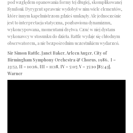
pod względem opanowania formy tej długiej, skomplikowanej
Symfonii. Dyrygent sprawnie wydobył w nim wiele elementów,
które innym kapelmistrzom gdzieś umknęły. Ale jednocześnie
jest to interpretacja statyczna, pozbawiona dynamizmu,
wykoncypowana, momentami drętwa. Czuć w niej dystans
wykonawcy w stosunku do dzieła. Rattle wydaje się chłodnym
obserwatorem, a nie bezpośrednim uczestnikiem wydarzeń.
Sir Simon Rattle, Janet Baker, Arleen Auger, City of
Birmingham Symphony Orchestra & Chorus, 1986, I –
23:52, II – 10:16, III – 11:18, IV – 5:07, V – 35:10 [85:43],
Warner