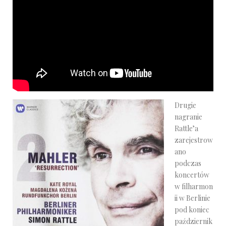
Drugie
nagranie
Rattle’a
zarejestrow
ano
podczas
koncertów
w filharmon
ii w Berlinie
pod koniec
październik