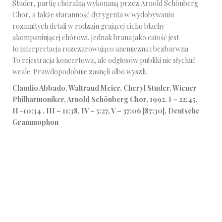
Studer, partię chóralną wykonaną przez Arnold Schönberg
Chor, a także staranność dyrygenta w wydobywaniu
rozmaitych detali w rodzaju grającej cicho blachy
akompaniującej chórowi. Jednak brana jako całość jest
to interpretacja rozczarowująco anemiczna i bezbarwna.
To rejestracja koncertowa, ale odgłosów publiki nie słychać
wcale. Prawdopodobnie zasnęli albo wyszli.
Claudio Abbado, Waltraud Meier, Cheryl Studer, Wiener
Philharmoniker, Arnold Schönberg Chor, 1992, I – 22:45,
II -10:34 , III – 11:38, IV – 5:27, V – 37:06 [87:30], Deutsche
Grammophon