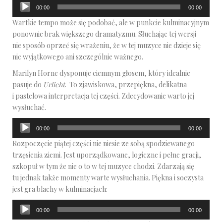
Odtwarzacz
00:00
00:00
plików
Wartkie tempo może się podobać, ale w punkcie kulminacyjnym
dźwiękowych
ponownie brak większego dramatyzmu. Słuchając tej wersji
nie sposób oprzeć się wrażeniu, że w tej muzyce nie dzieje się
nic wyjątkowego ani szczególnie ważnego.
Marilyn Horne dysponuje ciemnym głosem, który idealnie
pasuje do
Urlicht
. To zjawiskowa, przepiękna, delikatna
i pastelowa interpretacja tej części. Zdecydowanie warto jej
wysłuchać.
Odtwarzacz
00:00
00:00
plików
Rozpoczęcie piątej części nie niesie ze sobą spodziewanego
dźwiękowych
trzęsienia ziemi. Jest uporządkowane, logiczne i pełne gracji,
szkopuł w tym że nie o to w tej muzyce chodzi. Zdarzają się
tu jednak także momenty warte wysłuchania. Piękna i soczysta
jest gra blachy w kulminacjach:
Odtwarzacz
00:00
00:00
plików