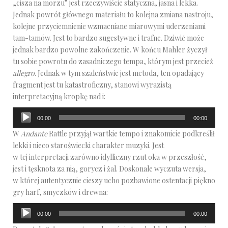
„cisza na morzu” jest rzeczywiście statyczna, jasna i lekka.
Jednak powrót głównego materiału to kolejna zmiana nastroju,
kolejne przyciemnienie wzmacniane miarowymi uderzeniami
tam-tamów. Jest to bardzo sugestywne i trafne. Dziwić może
jednak bardzo powolne zakończenie. W końcu Mahler życzył
tu sobie powrotu do zasadniczego tempa, którym jest przecież
allegro
. Jednak w tym szaleństwie jest metoda, ten opadający
fragment jest tu katastroficzny, stanowi wyrazistą
interpretacyjną kropkę nad i:
Odtwarzacz
00:00
00:00
plików
W
Andante
Rattle przyjął wartkie tempo i znakomicie podkreślił
dźwiękowych
lekki i nieco staroświecki charakter muzyki. Jest
w tej interpretacji zarówno idylliczny rzut oka w przeszłość,
jest i tęsknota za nią, gorycz i żal. Doskonale wyczuta wersja,
w której autentycznie cieszy ucho pozbawione ostentacji piękno
gry harf, smyczków i drewna:
Odtwarzacz
00:00
00:00
plików