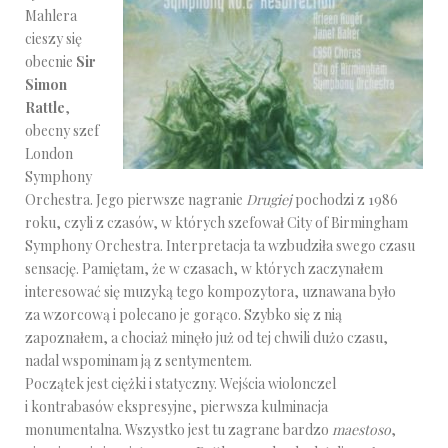
Mahlera
cieszy się
obecnie
Sir
Simon
Rattle
,
obecny szef
London
Symphony
Orchestra. Jego pierwsze nagranie
Drugiej
pochodzi z 1986
roku, czyli z czasów, w których szefował City of Birmingham
Symphony Orchestra. Interpretacja ta wzbudziła swego czasu
sensację. Pamiętam, że w czasach, w których zaczynałem
interesować się muzyką tego kompozytora, uznawana było
za wzorcową i polecano je gorąco. Szybko się z nią
zapoznałem, a chociaż minęło już od tej chwili dużo czasu,
nadal wspominam ją z sentymentem.
Początek jest ciężki i statyczny. Wejścia wiolonczel
i kontrabasów ekspresyjne, pierwsza kulminacja
monumentalna. Wszystko jest tu zagrane bardzo
maestoso
,