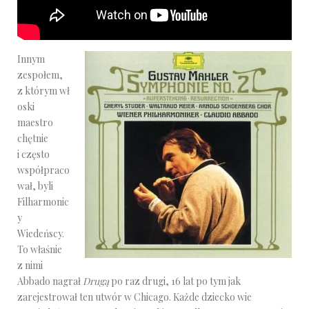
Innym
zespołem,
z którym wł
oski
maestro
chętnie
i często
współpraco
wał, byli
Filharmonic
y
Wiedeńscy.
To właśnie
z nimi
Abbado nagrał
Drugą
po raz drugi, 16 lat po tym jak
zarejestrował ten utwór w Chicago. Każde dziecko wie