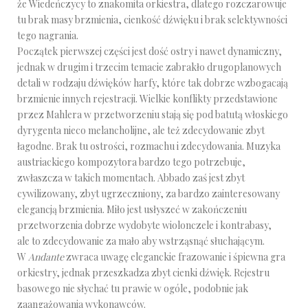
że Wiedeńczycy to znakomita orkiestra, dlatego rozczarowuje
tu brak masy brzmienia, cienkość dźwięku i brak selektywności
tego nagrania.
Początek pierwszej części jest dość ostry i nawet dynamiczny,
jednak w drugim i trzecim temacie zabrakło drugoplanowych
detali w rodzaju dźwięków harfy, które tak dobrze wzbogacają
brzmienie innych rejestracji. Wielkie konflikty przedstawione
przez Mahlera w przetworzeniu stają się pod batutą włoskiego
dyrygenta nieco melancholijne, ale też zdecydowanie zbyt
łagodne. Brak tu ostrości, rozmachu i zdecydowania. Muzyka
austriackiego kompozytora bardzo tego potrzebuje,
zwłaszcza w takich momentach. Abbado zaś jest zbyt
cywilizowany, zbyt ugrzeczniony, za bardzo zainteresowany
elegancją brzmienia. Miło jest usłyszeć w zakończeniu
przetworzenia dobrze wydobyte wiolonczele i kontrabasy,
ale to zdecydowanie za mało aby wstrząsnąć słuchającym.
W
Andante
zwraca uwagę eleganckie frazowanie i śpiewna gra
orkiestry, jednak przeszkadza zbyt cienki dźwięk. Rejestru
basowego nie słychać tu prawie w ogóle, podobnie jak
zaangażowania wykonawców.