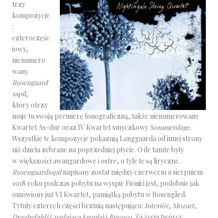
trzy
kompozycje
:
czteroczęśc
iowy,
nienumero
wany
Rosengaard
sspil
,
który otrzy
muje tu swoją premierę fonograficzną, także nienumerowany
Kwartet As-dur oraz IV Kwartet smyczkowy
Sommerdage
.
Wszystkie te kompozycje pokazują Langgaarda od innej strony
niż dzieła zebrane na poprzedniej płycie. O ile tamte były
w większości awangardowe i ostre, o tyle te są liryczne.
Rosengaardsspil
napisany został między czerwcem a sierpniem
1918 roku podczas pobytu na wyspie Fionii i jest, podobnie jak
omówiony już VI Kwartet, pamiątką pobytu w Rosengård.
Tytuły czterech części brzmią następująco:
Interiör
,
Mozart
,
Draabefald
(
Upadająca kropla
) i
Rococo
. Za życia twórcy