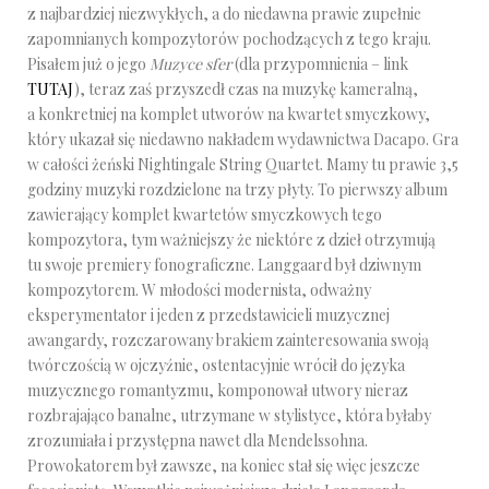
z najbardziej niezwykłych, a do niedawna prawie zupełnie
zapomnianych kompozytorów pochodzących z tego kraju.
Pisałem już o jego
Muzyce sfer
(dla przypomnienia – link
TUTAJ
), teraz zaś przyszedł czas na muzykę kameralną,
a konkretniej na komplet utworów na kwartet smyczkowy,
który ukazał się niedawno nakładem wydawnictwa Dacapo. Gra
w całości żeński Nightingale String Quartet. Mamy tu prawie 3,5
godziny muzyki rozdzielone na trzy płyty. To pierwszy album
zawierający komplet kwartetów smyczkowych tego
kompozytora, tym ważniejszy że niektóre z dzieł otrzymują
tu swoje premiery fonograficzne. Langgaard był dziwnym
kompozytorem. W młodości modernista, odważny
eksperymentator i jeden z przedstawicieli muzycznej
awangardy, rozczarowany brakiem zainteresowania swoją
twórczością w ojczyźnie, ostentacyjnie wrócił do języka
muzycznego romantyzmu, komponował utwory nieraz
rozbrajająco banalne, utrzymane w stylistyce, która byłaby
zrozumiała i przystępna nawet dla Mendelssohna.
Prowokatorem był zawsze, na koniec stał się więc jeszcze