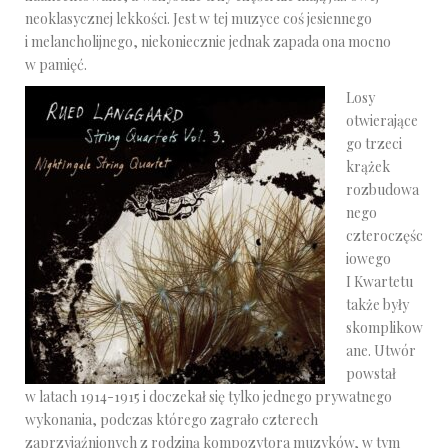
neoklasycznej lekkości. Jest w tej muzyce coś jesiennego
i melancholijnego, niekoniecznie jednak zapada ona mocno
w pamięć.
Losy
otwierające
go trzeci
krążek
rozbudowa
nego
czteroczęśc
iowego
I Kwartetu
także były
skomplikow
ane. Utwór
powstał
w latach 1914-1915 i doczekał się tylko jednego prywatnego
wykonania, podczas którego zagrało czterech
zaprzyjaźnionych z rodziną kompozytora muzyków, w tym