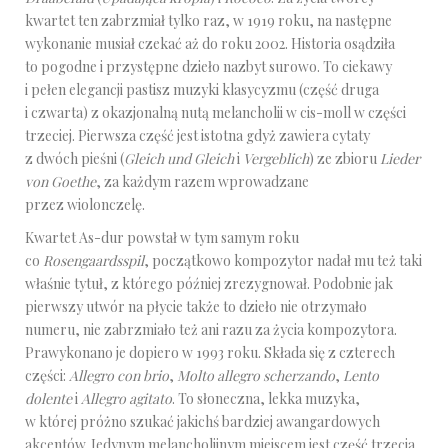
kwartet ten zabrzmiał tylko raz, w 1919 roku, na następne
wykonanie musiał czekać aż do roku 2002. Historia osądziła
to pogodne i przystępne dzieło nazbyt surowo. To ciekawy
i pełen elegancji pastisz muzyki klasycyzmu (część druga
i czwarta) z okazjonalną nutą melancholii w cis-moll w części
trzeciej. Pierwsza część jest istotna gdyż zawiera cytaty
z dwóch pieśni (
Gleich und Gleich
i
Vergeblich
) ze zbioru
Lieder
von Goethe
, za każdym razem wprowadzane
przez wiolonczelę.
Kwartet As-dur powstał w tym samym roku
co
Rosengaardsspil
, początkowo kompozytor nadał mu też taki
właśnie tytuł, z którego później zrezygnował. Podobnie jak
pierwszy utwór na płycie także to dzieło nie otrzymało
numeru, nie zabrzmiało też ani razu za życia kompozytora.
Prawykonano je dopiero w 1993 roku. Składa się z czterech
części:
Allegro con brio
,
Molto allegro scherzando
,
Lento
dolente
i
Allegro agitato
. To słoneczna, lekka muzyka,
w której próżno szukać jakichś bardziej awangardowych
akcentów. Jedynym melancholijnym miejscem jest część trzecia,