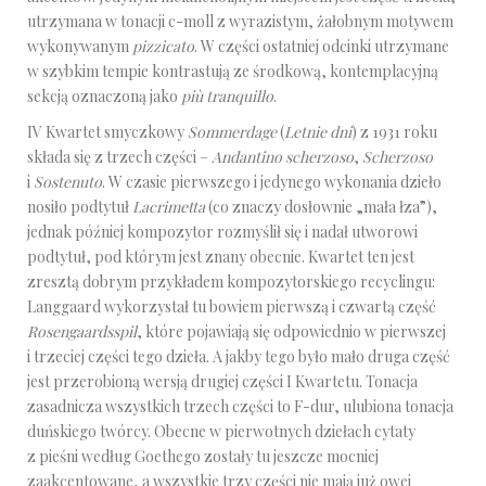
utrzymana w tonacji c-moll z wyrazistym, żałobnym motywem
wykonywanym
pizzicato
. W części ostatniej odcinki utrzymane
w szybkim tempie kontrastują ze środkową, kontemplacyjną
sekcją oznaczoną jako
più tranquillo
.
IV Kwartet smyczkowy
Sommerdage
(
Letnie dni
) z 1931 roku
składa się z trzech części –
Andantino scherzoso
,
Scherzoso
i
Sostenuto
. W czasie pierwszego i jedynego wykonania dzieło
nosiło podtytuł
Lacrimetta
(co znaczy dosłownie „mała łza”),
jednak później kompozytor rozmyślił się i nadał utworowi
podtytuł, pod którym jest znany obecnie. Kwartet ten jest
zresztą dobrym przykładem kompozytorskiego recyclingu:
Langgaard wykorzystał tu bowiem pierwszą i czwartą część
Rosengaardsspil
, które pojawiają się odpowiednio w pierwszej
i trzeciej części tego dzieła. A jakby tego było mało druga część
jest przerobioną wersją drugiej części I Kwartetu. Tonacja
zasadnicza wszystkich trzech części to F-dur, ulubiona tonacja
duńskiego twórcy. Obecne w pierwotnych dziełach cytaty
z pieśni według Goethego zostały tu jeszcze mocniej
zaakcentowane, a wszystkie trzy części nie mają już owej