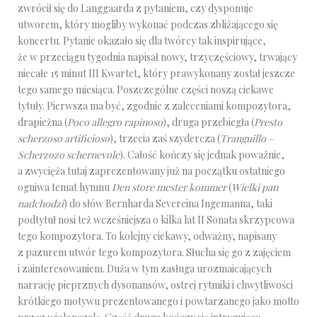
zwrócił się do Langgaarda z pytaniem, czy dysponuje
utworem, który mogliby wykonać podczas zbliżającego się
koncertu. Pytanie okazało się dla twórcy tak inspirujące,
że w przeciągu tygodnia napisał nowy, trzyczęściowy, trwający
niecałe 15 minut III Kwartet, który prawykonany został jeszcze
tego samego miesiąca. Poszczególne części noszą ciekawe
tytuły. Pierwsza ma być, zgodnie z zaleceniami kompozytora,
drapieżna (
Poco allegro rapinoso
), druga przebiegła (
Presto
scherzoso artificioso
), trzecia zaś szydercza (
Tranguillo –
Scherzozo schernevole
). Całość kończy się jednak poważnie,
a zwycięża tutaj zaprezentowany już na początku ostatniego
ogniwa temat hymnu
Den store mester kommer
(
Wielki pan
nadchodzi
) do słów Bernharda Severeina Ingemanna, taki
podtytuł nosi też wcześniejsza o kilka lat II Sonata skrzypcowa
tego kompozytora. To kolejny ciekawy, odważny, napisany
z pazurem utwór tego kompozytora. Słucha się go z zajęciem
i zainteresowaniem. Duża w tym zasługa urozmaicających
narrację pieprznych dysonansów, ostrej rytmiki i chwytliwości
krótkiego motywu prezentowanego i powtarzanego jako motto