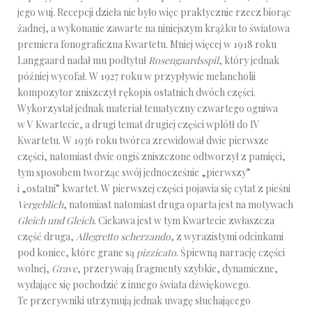
jego wuj. Recepcji dzieła nie było więc praktycznie rzecz biorąc
żadnej, a wykonanie zawarte na niniejszym krążku to światowa
premiera fonograficzna Kwartetu. Mniej więcej w 1918 roku
Langgaard nadał mu podtytuł
Rosengaardsspil
, który jednak
później wycofał. W 1927 roku w przypływie melancholii
kompozytor zniszczył rękopis ostatnich dwóch części.
Wykorzystał jednak materiał tematyczny czwartego ogniwa
w V Kwartecie, a drugi temat drugiej części wplótł do IV
Kwartetu. W 1936 roku twórca zrewidował dwie pierwsze
części, natomiast dwie ongiś zniszczone odtworzył z pamięci,
tym sposobem tworząc swój jednocześnie „pierwszy”
i „ostatni” kwartet. W pierwszej części pojawia się cytat z pieśni
Vergeblich
, natomiast natomiast druga oparta jest na motywach
Gleich und Gleich
. Ciekawa jest w tym Kwartecie zwłaszcza
część druga,
Allegretto scherzando
, z wyrazistymi odcinkami
pod koniec, które grane są
pizzicato
. Śpiewną narrację części
wolnej,
Grave
, przerywają fragmenty szybkie, dynamiczne,
wydające się pochodzić z innego świata dźwiękowego.
Te przerywniki utrzymują jednak uwagę słuchającego