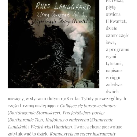
Pierwszą
płytę
otwiera
II Kwartet,
dzieło
czteroczęśc
iowe,
z programo
wymi
tytułami,
napisane
w ciągu
zaledwie
dwóch
miesięcy, w styczniu i lutym 1918 roku. Tytuły poszczególnych
części brzmią następująco:
Cofające się burzowe chmury
(
Bortdragende Stormskyer
),
Przejeżdżający pociąg
(
Bortkørende Tog
),
Krajobraz o zmierzchu
(
Skumrende
Landskab
) i
Wędrówka
(
Vandring
). Twórca chciał pierwotnie
zatytułować to dzieło
Kompozycja na cztery instrumenty