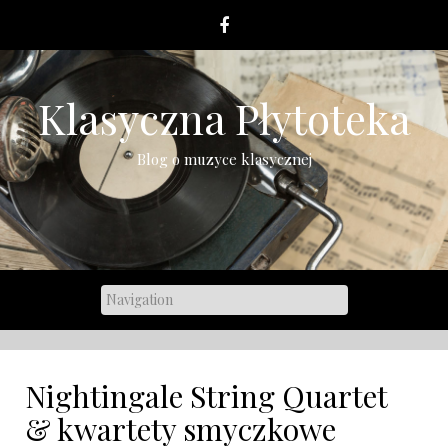
Skip
to
content
Klasyczna Płytoteka
Blog o muzyce klasycznej
Nightingale String Quartet
& kwartety smyczkowe