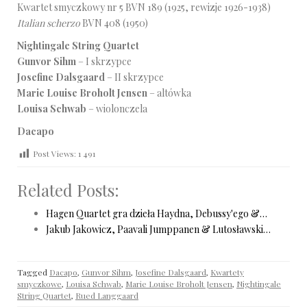
Kwartet smyczkowy nr 5 BVN 189 (1925, rewizje 1926-1938)
Italian scherzo
BVN 408 (1950)
Nightingale String Quartet
Gunvor Sihm
– I skrzypce
Josefine Dalsgaard
– II skrzypce
Marie Louise Broholt Jensen
– altówka
Louisa Schwab
– wiolonczela
Dacapo
Post Views:
1 491
Related Posts:
Hagen Quartet gra dzieła Haydna, Debussy'ego &…
Jakub Jakowicz, Paavali Jumppanen & Lutosławski…
Tagged
Dacapo
,
Gunvor Sihm
,
Josefine Dalsgaard
,
Kwartety
smyczkowe
,
Louisa Schwab
,
Marie Louise Broholt Jensen
,
Nightingale
String Quartet
,
Rued Langgaard