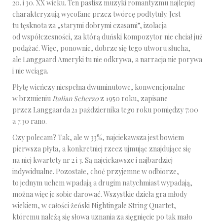
20. i 30. XX wieku. Ten pastisz muzyki romantyzmu najlepiej
charakteryzują wycofane przez twórcę podtytuły. Jest
tu tęsknota za „starymi dobrymi czasami”, izolacja
od współczesności, za którą duński kompozytor nie chciał już
podążać. Więc, ponownie, dobrze się tego utworu słucha,
ale Langgaard Ameryki tu nie odkrywa, a narracja nie porywa
i nie wciąga.
Płytę wieńczy niespełna dwuminutowe, konwencjonalne
w brzmieniu
Italian Scherzo
z 1950 roku, zapisane
przez Langgaarda 21 października tego roku pomiędzy 7:00
a 7:30 rano.
Czy polecam? Tak, ale w 33%, najciekawsza jest bowiem
pierwsza płyta, a konkretniej rzecz ujmując znajdujące się
na niej kwartety nr 2 i 3. Są najciekawsze i najbardziej
indywidualne. Pozostałe, choć przyjemne w odbiorze,
to jednym uchem wpadają a drugim natychmiast wypadają,
można więc je sobie darować. Wszystkie dzieła gra młody
wiekiem, w całości żeński Nightingale String Quartet,
któremu należą się słowa uznania za sięgnięcie po tak mało