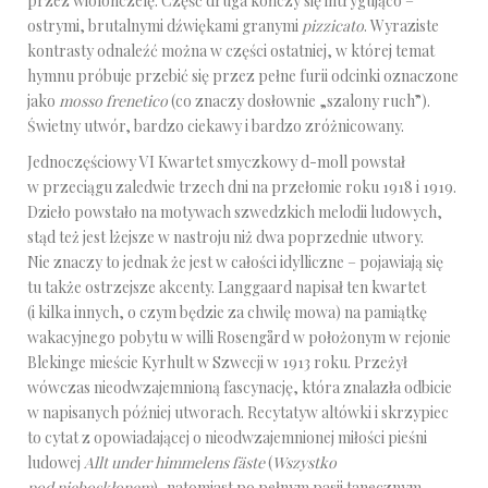
przez wiolonczelę. Część druga kończy się intrygująco –
ostrymi, brutalnymi dźwiękami granymi
pizzicato
. Wyraziste
kontrasty odnaleźć można w części ostatniej, w której temat
hymnu próbuje przebić się przez pełne furii odcinki oznaczone
jako
mosso frenetico
(co znaczy dosłownie „szalony ruch”).
Świetny utwór, bardzo ciekawy i bardzo zróżnicowany.
Jednoczęściowy VI Kwartet smyczkowy d-moll powstał
w przeciągu zaledwie trzech dni na przełomie roku 1918 i 1919.
Dzieło powstało na motywach szwedzkich melodii ludowych,
stąd też jest lżejsze w nastroju niż dwa poprzednie utwory.
Nie znaczy to jednak że jest w całości idylliczne – pojawiają się
tu także ostrzejsze akcenty. Langgaard napisał ten kwartet
(i kilka innych, o czym będzie za chwilę mowa) na pamiątkę
wakacyjnego pobytu w willi Rosengård w położonym w rejonie
Blekinge mieście Kyrhult w Szwecji w 1913 roku. Przeżył
wówczas nieodwzajemnioną fascynację, która znalazła odbicie
w napisanych później utworach. Recytatyw altówki i skrzypiec
to cytat z opowiadającej o nieodwzajemnionej miłości pieśni
ludowej
Allt under himmelens fäste
(
Wszystko
pod nieboskłonem
), natomiast po pełnym pasji tanecznym