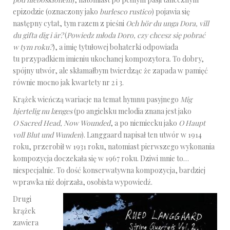
epizodzie (oznaczony jako
burlesco rustico
) pojawia się
następny cytat, tym razem z pieśni
Och hör du unga Dora, vill
du gifta dig i år?
(
Powiedz młoda Doro, czy chcesz się pobrać
w tym roku?
), a imię tytułowej bohaterki odpowiada
tu przypadkiem imieniu ukochanej kompozytora. To dobry,
spójny utwór, ale skłamałbym twierdząc że zapada w pamięć
równie mocno jak kwartety nr 2 i 3.
Krążek wieńczą wariacje na temat hymnu pasyjnego
Mig
hjertelig nu længes
(po angielsku melodia znana jest jako
O Sacred Head, Now Wounded
, a po niemiecku jako
O Haupt
voll Blut und Wunden
). Langgaard napisał ten utwór w 1914
roku, przerobił w 1931 roku, natomiast pierwszego wykonania
kompozycja doczekała się w 1967 roku. Dziwi mnie to…
niespecjalnie. To dość konserwatywna kompozycja, bardziej
wprawka niż dojrzała, osobista wypowiedź.
Drugi
krążek
zawiera