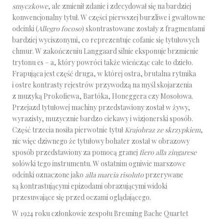
smyczkowe
, ale zmienił zdanie i zdecydował się na bardziej
konwencjonalny tytuł. W części pierwszej burzliwe i gwałtowne
odcinki (
Allegro focoso
) skontrastowane zostały z fragmentami
bardziej wyciszonymi, co reprezentuje cofanie się tytułowych
chmur. W zakończeniu Langgaard silnie eksponuje brzmienie
trytonu es – a, który powróci także wieńcząc całe to dzieło.
Frapująca jest część druga, w której ostra, brutalna rytmika
i ostre kontrasty rejestrów przywodzą na myśl skojarzenia
z muzyką Prokofiewa, Bartóka, Honeggera czy Mosołowa.
Przejazd tytułowej machiny przedstawiony został w żywy,
wyrazisty, muzycznie bardzo ciekawy i wizjonerski sposób.
Część trzecia nosiła pierwotnie tytuł
Krajobraz ze skrzypkiem
,
nic więc dziwnego że tytułowy bohater został w obrazowy
sposób przedstawiony za pomocą granej
fiero alla zingarese
solówki tego instrumentu. W ostatnim ogniwie marszowe
odcinki oznaczone jako
alla marcia risoluto
przerywane
są kontrastującymi epizodami obrazującymi widoki
przesuwające się przed oczami oglądającego.
W 1924 roku członkowie zespołu Breuning Bache Quartet