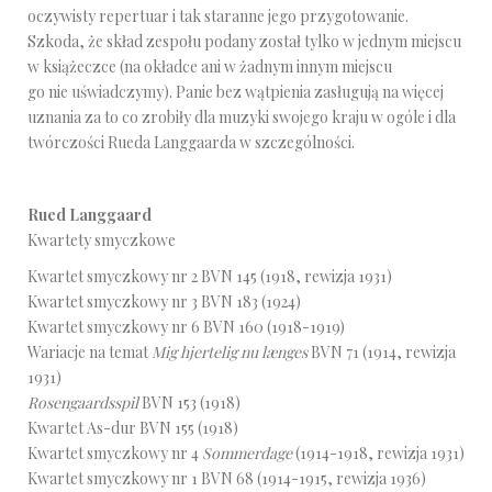
oczywisty repertuar i tak staranne jego przygotowanie.
Szkoda, że skład zespołu podany został tylko w jednym miejscu
w książeczce (na okładce ani w żadnym innym miejscu
go nie uświadczymy). Panie bez wątpienia zasługują na więcej
uznania za to co zrobiły dla muzyki swojego kraju w ogóle i dla
twórczości Rueda Langgaarda w szczególności.
Rued Langgaard
Kwartety smyczkowe
Kwartet smyczkowy nr 2 BVN 145 (1918, rewizja 1931)
Kwartet smyczkowy nr 3 BVN 183 (1924)
Kwartet smyczkowy nr 6 BVN 160 (1918-1919)
Wariacje na temat
Mig hjertelig nu længes
BVN 71 (1914, rewizja
1931)
Rosengaardsspil
BVN 153 (1918)
Kwartet As-dur BVN 155 (1918)
Kwartet smyczkowy nr 4
Sommerdage
(1914-1918, rewizja 1931)
Kwartet smyczkowy nr 1 BVN 68 (1914-1915, rewizja 1936)