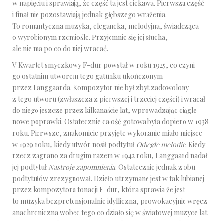
w napięciu i sprawiają, że część ta jest ciekawa. Pierwsza część
i finał nie pozostawiają jednak głębszego wrażenia.
To romantyczna muzyka, elegancka, melodyjna, świadcząca
o wyrobionym rzemiośle. Przyjemnie się jej słucha,
ale nie ma po co do niej wracać.
V Kwartet smyczkowy F-dur powstał w roku 1925, co czyni
go ostatnim utworem tego gatunku ukończonym
przez Langgaarda. Kompozytor nie był zbyt zadowolony
z tego utworu (zwłaszcza z pierwszej i trzeciej części) i wracał
do niego jeszcze przez kilkanaście lat, wprowadzając ciągle
nowe poprawki. Ostatecznie całość gotowa była dopiero w 1938
roku. Pierwsze, znakomicie przyjęte wykonanie miało miejsce
w 1929 roku, kiedy utwór nosił podtytuł
Odległe melodie
. Kiedy
rzecz zagrano za drugim razem w 1942 roku, Langgaard nadał
jej podtytuł
Nastroje zapomnienia
. Ostatecznie jednak z obu
podtytułów zrezygnował. Dzieło utrzymane jest w tak lubianej
przez kompozytora tonacji F-dur, która sprawia że jest
to muzyka bezpretensjonalnie idylliczna, prowokacyjnie wręcz
anachroniczna wobec tego co działo się w światowej muzyce lat