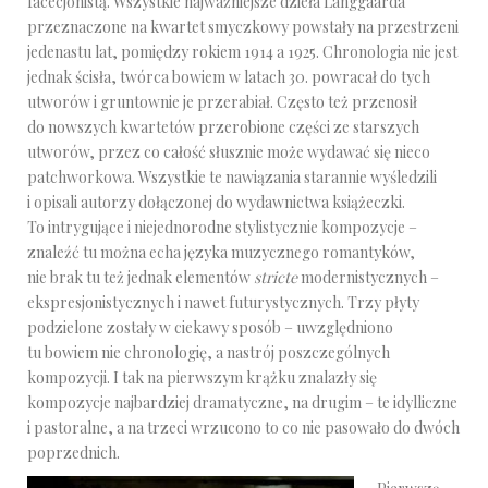
facecjonistą. Wszystkie najważniejsze dzieła Langgaarda
przeznaczone na kwartet smyczkowy powstały na przestrzeni
jedenastu lat, pomiędzy rokiem 1914 a 1925. Chronologia nie jest
jednak ścisła, twórca bowiem w latach 30. powracał do tych
utworów i gruntownie je przerabiał. Często też przenosił
do nowszych kwartetów przerobione części ze starszych
utworów, przez co całość słusznie może wydawać się nieco
patchworkowa. Wszystkie te nawiązania starannie wyśledzili
i opisali autorzy dołączonej do wydawnictwa książeczki.
To intrygujące i niejednorodne stylistycznie kompozycje –
znaleźć tu można echa języka muzycznego romantyków,
nie brak tu też jednak elementów
stricte
modernistycznych –
ekspresjonistycznych i nawet futurystycznych. Trzy płyty
podzielone zostały w ciekawy sposób – uwzględniono
tu bowiem nie chronologię, a nastrój poszczególnych
kompozycji. I tak na pierwszym krążku znalazły się
kompozycje najbardziej dramatyczne, na drugim – te idylliczne
i pastoralne, a na trzeci wrzucono to co nie pasowało do dwóch
poprzednich.