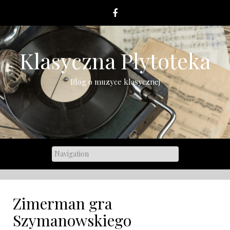
Skip
to
content
Klasyczna Płytoteka
Blog o muzyce klasycznej
Zimerman gra
Szymanowskiego