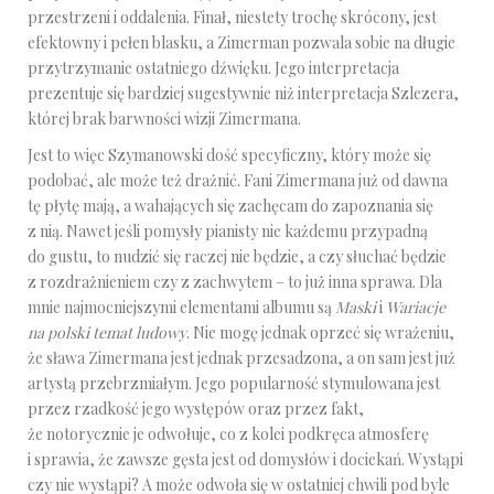
przestrzeni i oddalenia. Finał, niestety trochę skrócony, jest
efektowny i pełen blasku, a Zimerman pozwala sobie na długie
przytrzymanie ostatniego dźwięku. Jego interpretacja
prezentuje się bardziej sugestywnie niż interpretacja Szlezera,
której brak barwności wizji Zimermana.
Jest to więc Szymanowski dość specyficzny, który może się
podobać, ale może też drażnić. Fani Zimermana już od dawna
tę płytę mają, a wahających się zachęcam do zapoznania się
z nią. Nawet jeśli pomysły pianisty nie każdemu przypadną
do gustu, to nudzić się raczej nie będzie, a czy słuchać będzie
z rozdrażnieniem czy z zachwytem – to już inna sprawa. Dla
mnie najmocniejszymi elementami albumu są
Maski
i
Wariacje
na polski temat ludowy
. Nie mogę jednak oprzeć się wrażeniu,
że sława Zimermana jest jednak przesadzona, a on sam jest już
artystą przebrzmiałym. Jego popularność stymulowana jest
przez rzadkość jego występów oraz przez fakt,
że notorycznie je odwołuje, co z kolei podkręca atmosferę
i sprawia, że zawsze gęsta jest od domysłów i dociekań. Wystąpi
czy nie wystąpi? A może odwoła się w ostatniej chwili pod byle