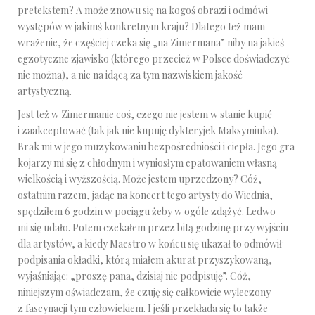
pretekstem? A może znowu się na kogoś obrazi i odmówi
występów w jakimś konkretnym kraju? Dlatego też mam
wrażenie, że częściej czeka się „na Zimermana” niby na jakieś
egzotyczne zjawisko (którego przecież w Polsce doświadczyć
nie można), a nie na idącą za tym nazwiskiem jakość
artystyczną.
Jest też w Zimermanie coś, czego nie jestem w stanie kupić
i zaakceptować (tak jak nie kupuję dykteryjek Maksymiuka).
Brak mi w jego muzykowaniu bezpośredniości i ciepła. Jego gra
kojarzy mi się z chłodnym i wyniosłym epatowaniem własną
wielkością i wyższością. Może jestem uprzedzony? Cóż,
ostatnim razem, jadąc na koncert tego artysty do Wiednia,
spędziłem 6 godzin w pociągu żeby w ogóle zdążyć. Ledwo
mi się udało. Potem czekałem przez bitą godzinę przy wyjściu
dla artystów, a kiedy Maestro w końcu się ukazał to odmówił
podpisania okładki, którą miałem akurat przyszykowaną,
wyjaśniając: „proszę pana, dzisiaj nie podpisuję”. Cóż,
niniejszym oświadczam, że czuję się całkowicie wyleczony
z fascynacji tym człowiekiem. I jeśli przekłada się to także