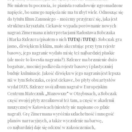
Nie miałem tu poczucia, że pianista rozładowuje zgromadzone
napięcie, bo samego napięcia nie ma tu zbyt wiele. Odnosząc się
do tytułu filmu Zanussiego – możemy przyjrzeć się, jaka jest
struktura kryształu. Ciekawie wypada porównanie nowych
nagrań Zimermana z interpretacjami Radosława Sobczaka
i Marka Szlezera (pisałem o nich
TUTAJ
i
TUTAJ
). Sobczak gra
jasno, dźwiękiem lekkim, mało akcentując przy tym rejestr
basowy, jego nagranie wydało mi się też najbardziej płaskie
(ale może to kwestia nagrania?). Szlezer ma brzmienie dużo
bogatsze, mocniej podkreśla rejestr basowy i plastyczniej
buduje kulminacje. Jakość dźwięku w jego nagraniu jest lepsza
niż w tym Sobczaka, co jest ciekawe, bo płyty obu artystów
wydał DUX. Szlezer swój album nagrał w Europejskim
Centrum Matecznik „Mazowsze” w Otrębusach, a Sobczak
część swojej płyty zrealizował też tam, a część w akademii
muzycznej w Katowicach (niestety nie napisano co gdzie
nagrał). Grę Zimermana wyróżnia szlachetność i mnogość
planów narracyjnych, a także wyczulenie na barwę,
co najbardziej daje się odczuć w zakończeniach,