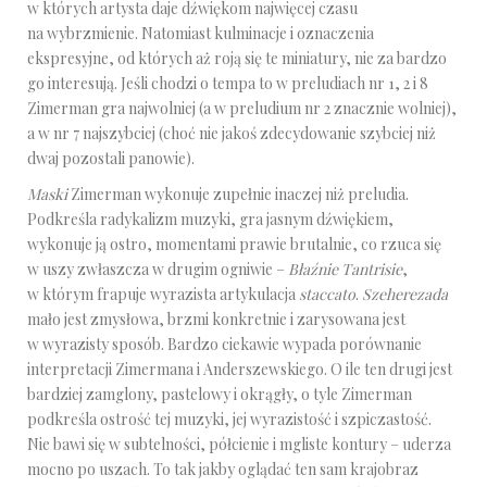
w których artysta daje dźwiękom najwięcej czasu
na wybrzmienie. Natomiast kulminacje i oznaczenia
ekspresyjne, od których aż roją się te miniatury, nie za bardzo
go interesują. Jeśli chodzi o tempa to w preludiach nr 1, 2 i 8
Zimerman gra najwolniej (a w preludium nr 2 znacznie wolniej),
a w nr 7 najszybciej (choć nie jakoś zdecydowanie szybciej niż
dwaj pozostali panowie).
Maski
Zimerman wykonuje zupełnie inaczej niż preludia.
Podkreśla radykalizm muzyki, gra jasnym dźwiękiem,
wykonuje ją ostro, momentami prawie brutalnie, co rzuca się
w uszy zwłaszcza w drugim ogniwie –
Błaźnie Tantrisie
,
w którym frapuje wyrazista artykulacja
staccato
.
Szeherezada
mało jest zmysłowa, brzmi konkretnie i zarysowana jest
w wyrazisty sposób. Bardzo ciekawie wypada porównanie
interpretacji Zimermana i Anderszewskiego. O ile ten drugi jest
bardziej zamglony, pastelowy i okrągły, o tyle Zimerman
podkreśla ostrość tej muzyki, jej wyrazistość i szpiczastość.
Nie bawi się w subtelności, półcienie i mgliste kontury – uderza
mocno po uszach. To tak jakby oglądać ten sam krajobraz