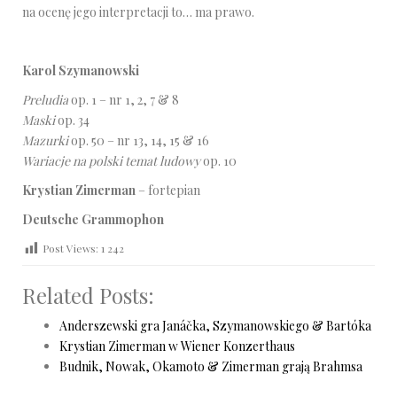
na ocenę jego interpretacji to… ma prawo.
Karol Szymanowski
Preludia
op. 1 – nr 1, 2, 7 & 8
Maski
op. 34
Mazurki
op. 50 – nr 13, 14, 15 & 16
Wariacje na polski temat ludowy
op. 10
Krystian Zimerman
– fortepian
Deutsche Grammophon
Post Views:
1 242
Related Posts:
Anderszewski gra Janáčka, Szymanowskiego & Bartóka
Krystian Zimerman w Wiener Konzerthaus
Budnik, Nowak, Okamoto & Zimerman grają Brahmsa