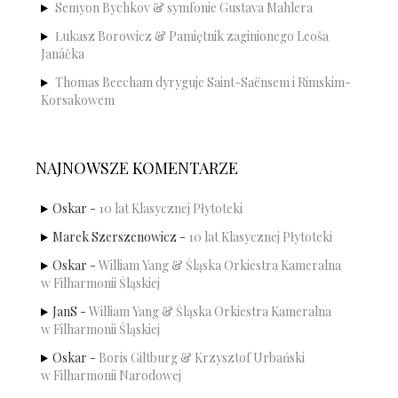
Semyon Bychkov & symfonie Gustava Mahlera
Łukasz Borowicz & Pamiętnik zaginionego Leoša
Janáčka
Thomas Beecham dyryguje Saint-Saënsem i Rimskim-
Korsakowem
NAJNOWSZE KOMENTARZE
Oskar
-
10 lat Klasycznej Płytoteki
Marek Szerszenowicz
-
10 lat Klasycznej Płytoteki
Oskar
-
William Yang & Śląska Orkiestra Kameralna
w Filharmonii Śląskiej
JanS
-
William Yang & Śląska Orkiestra Kameralna
w Filharmonii Śląskiej
Oskar
-
Boris Giltburg & Krzysztof Urbański
w Filharmonii Narodowej