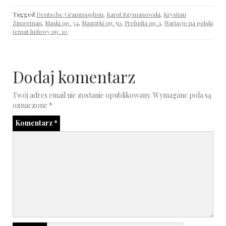
Tagged
Deutsche Grammophon
,
Karol Szymanowski
,
Krystian
Zimerman
,
Maski op. 34
,
Mazurki op. 50
,
Preludia op. 1
,
Wariacje na polski
temat ludowy op. 10
Dodaj komentarz
Twój adres email nie zostanie opublikowany.
Wymagane pola są
oznaczone
*
Komentarz
*