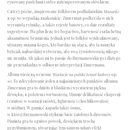
rysowany pastelami i ostro zatemperowanym ołówkiem.
Cztery późne, inspirowane folklorem podhalańskim
Mazurki
z op. 50 wypadają znakomicie. Zimerman podkreśla w nich
wyrazistą rytmikę, a także rejestr basowy, co daje rezultaty
sugestywne. Na plus liczę też bogactwo, barwność i szlachetną
aksamitność brzmienia. Jednak jest to folklor wyidealizowany,
słyszany uszami kogoś, kto bardzo się stara, aby ta muzyka
była jak najbardziej wytworna, aby swą żywiołowością nikogo
nie uraziła. Ale jakoś mi to pasuje do Szymanowskiego i dlatego
nie przeszkadza w odbiorze interpretacji Zimermana.
Album wieńczą wczesne
Wariacje na polski temat ludowy
op.
10. To zdecydowanie jeden z najjaśniejszych punktów albumu.
Zimerman gra to dzieło z blaskiem i wyczuciem piękna
dźwięku, z polotem i wirtuozerią. Ujmuje delikatność ekspresji
i czułość w wariacji szóstej, figlarność i chochlikowatość
w siódmej. W pamięć zapada także ósma,
w której Szymanowski stylizuje bicie żałobnych dzwonów.
Pianista gra to ogniwo powoli, dźwiękiem trochę
przytłumionym, stwarzając tym samym udany efekt