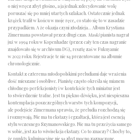
o niej wręcz zbyt głośno, a ja jednak zdecydowanie wolę
poruszać się po mniej utartych szlakach. Ostatecznie jednak
krążek trafił w końcu w moje ręce, co stało się to w zasadzie
przypadkiem. A że okazja czyni złodzieja… Album Krystiana
Zimermana powstawał przez długi czas.
Maski
pianista nagrał
już w 1994 roku w Kopenhadze (przez cały ten czas nagranie
znajdowało się w archiwum DG), resztę zaś w Fukuyamie
w 2022 roku. Rejestracje te nie są prezentowane na albumie
chronologicznie.
Kontakt z czterema młodopolskimi preludiami daje wrażenia
dość mieszane i osobliwe. Pianistę często określa się mianem
chłodnego perfekcjonisty i w kontekście tych miniatur jest
to stwierdzenie trafne. Jest tu piękno dźwięku, jest niespieszna
kontemplacja poszczególnych warstw tych kompozycji,
ale podejście Zimermana sprawia, że preludia rozchodzą się
i rozmywają. Nie ma tu ekstazy i egzaltacji, która jest esencją
stylu wczesnego Szymanowskiego. Nie ma tu przeżycia samego
w sobie, jest za to wiwisekcja ekstazy. Co to znaczy? Choćby to,
że punkty kulminacyjne nie są zbyt mocno zaznaczone.