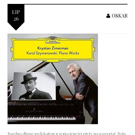
LIP
OSKAR
26
Bardzo długo zwlekałem z wzięciem tej płyty na warsztat. Było