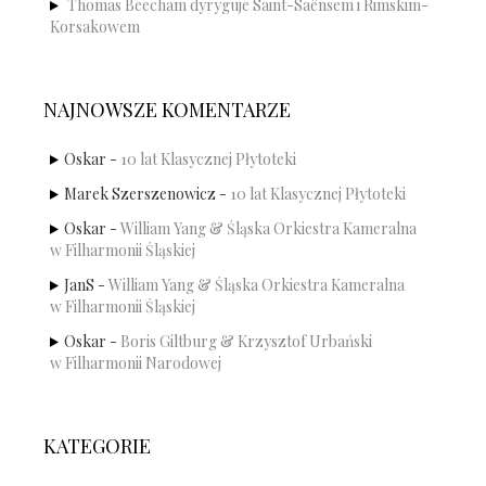
Thomas Beecham dyryguje Saint-Saënsem i Rimskim-
Korsakowem
NAJNOWSZE KOMENTARZE
Oskar
-
10 lat Klasycznej Płytoteki
Marek Szerszenowicz
-
10 lat Klasycznej Płytoteki
Oskar
-
William Yang & Śląska Orkiestra Kameralna
w Filharmonii Śląskiej
JanS
-
William Yang & Śląska Orkiestra Kameralna
w Filharmonii Śląskiej
Oskar
-
Boris Giltburg & Krzysztof Urbański
w Filharmonii Narodowej
KATEGORIE