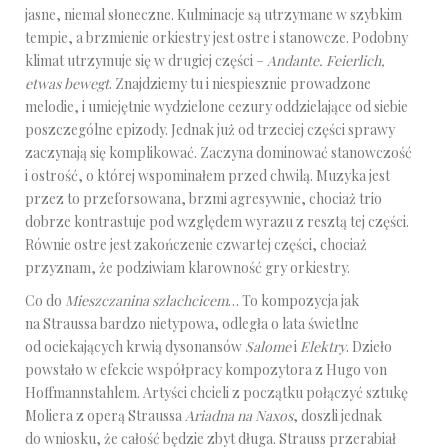
jasne, niemal słoneczne. Kulminacje są utrzymane w szybkim
tempie, a brzmienie orkiestry jest ostre i stanowcze. Podobny
klimat utrzymuje się w drugiej części –
Andante. Feierlich,
etwas bewegt
. Znajdziemy tu i niespiesznie prowadzone
melodie, i umiejętnie wydzielone cezury oddzielające od siebie
poszczególne epizody. Jednak już od trzeciej części sprawy
zaczynają się komplikować. Zaczyna dominować stanowczość
i ostrość, o której wspominałem przed chwilą. Muzyka jest
przez to przeforsowana, brzmi agresywnie, chociaż trio
dobrze kontrastuje pod względem wyrazu z resztą tej części.
Równie ostre jest zakończenie czwartej części, chociaż
przyznam, że podziwiam klarowność gry orkiestry.
Co do
Mieszczanina szlachcicem
… To kompozycja jak
na Straussa bardzo nietypowa, odległa o lata świetlne
od ociekających krwią dysonansów
Salome
i
Elektry
. Dzieło
powstało w efekcie współpracy kompozytora z Hugo von
Hoffmannstahlem. Artyści chcieli z początku połączyć sztukę
Moliera z operą Straussa
Ariadna na Naxos
, doszli jednak
do wniosku, że całość będzie zbyt długa. Strauss przerabiał