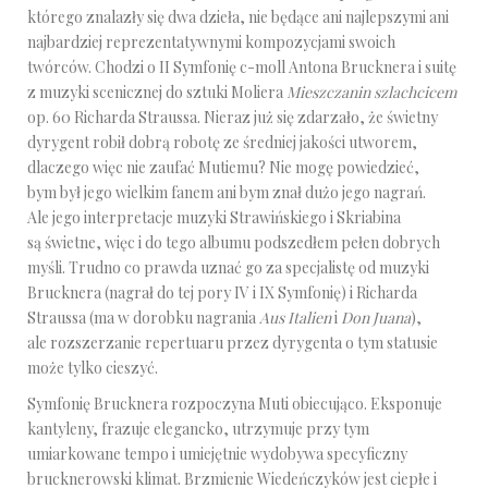
którego znalazły się dwa dzieła, nie będące ani najlepszymi ani
najbardziej reprezentatywnymi kompozycjami swoich
twórców. Chodzi o II Symfonię c-moll Antona Brucknera i suitę
z muzyki scenicznej do sztuki Moliera
Mieszczanin szlachcicem
op. 60 Richarda Straussa. Nieraz już się zdarzało, że świetny
dyrygent robił dobrą robotę ze średniej jakości utworem,
dlaczego więc nie zaufać Mutiemu? Nie mogę powiedzieć,
bym był jego wielkim fanem ani bym znał dużo jego nagrań.
Ale jego interpretacje muzyki Strawińskiego i Skriabina
są świetne, więc i do tego albumu podszedłem pełen dobrych
myśli. Trudno co prawda uznać go za specjalistę od muzyki
Brucknera (nagrał do tej pory IV i IX Symfonię) i Richarda
Straussa (ma w dorobku nagrania
Aus Italien
i
Don Juana
),
ale rozszerzanie repertuaru przez dyrygenta o tym statusie
może tylko cieszyć.
Symfonię Brucknera rozpoczyna Muti obiecująco. Eksponuje
kantyleny, frazuje elegancko, utrzymuje przy tym
umiarkowane tempo i umiejętnie wydobywa specyficzny
brucknerowski klimat. Brzmienie Wiedeńczyków jest ciepłe i