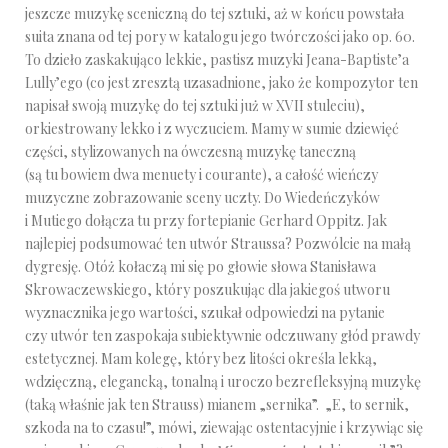
jeszcze muzykę sceniczną do tej sztuki, aż w końcu powstała
suita znana od tej pory w katalogu jego twórczości jako op. 60.
To dzieło zaskakująco lekkie, pastisz muzyki Jeana-Baptiste’a
Lully’ego (co jest zresztą uzasadnione, jako że kompozytor ten
napisał swoją muzykę do tej sztuki już w XVII stuleciu),
orkiestrowany lekko i z wyczuciem. Mamy w sumie dziewięć
części, stylizowanych na ówczesną muzykę taneczną
(są tu bowiem dwa menuety i courante), a całość wieńczy
muzyczne zobrazowanie sceny uczty. Do Wiedeńczyków
i Mutiego dołącza tu przy fortepianie Gerhard Oppitz. Jak
najlepiej podsumować ten utwór Straussa? Pozwólcie na małą
dygresję. Otóż kołaczą mi się po głowie słowa Stanisława
Skrowaczewskiego, który poszukując dla jakiegoś utworu
wyznacznika jego wartości, szukał odpowiedzi na pytanie
czy utwór ten zaspokaja subiektywnie odczuwany głód prawdy
estetycznej. Mam kolegę, który bez litości określa lekką,
wdzięczną, elegancką, tonalną i uroczo bezrefleksyjną muzykę
(taką właśnie jak ten Strauss) mianem „sernika”. „E, to sernik,
szkoda na to czasu!”, mówi, ziewając ostentacyjnie i krzywiąc się