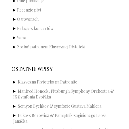
Inne publikacje
Recenzje płyt
O utworach
Relacje z koncertów
Varia
Zostań patronem Klasycznej Płytoteki
OSTATNIE WPISY
Klasyczna Płytoteka na Patronite
Manfred Honeck, Pittsburgh Symphony Orchestra &
IX Symfonia Dvořáka
Semyon Bychkov & symfonie Gustava Mahlera
Łukasz Borowicz & Pamiętnik zaginionego Leoša
Janáčka