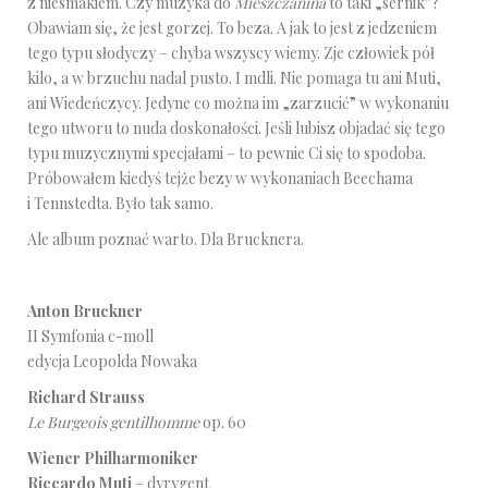
z niesmakiem. Czy muzyka do
Mieszczanina
to taki „sernik”?
Obawiam się, że jest gorzej. To beza. A jak to jest z jedzeniem
tego typu słodyczy – chyba wszyscy wiemy. Zje człowiek pół
kilo, a w brzuchu nadal pusto. I mdli. Nie pomaga tu ani Muti,
ani Wiedeńczycy. Jedyne co można im „zarzucić” w wykonaniu
tego utworu to nuda doskonałości. Jeśli lubisz objadać się tego
typu muzycznymi specjałami – to pewnie Ci się to spodoba.
Próbowałem kiedyś tejże bezy w wykonaniach Beechama
i Tennstedta. Było tak samo.
Ale album poznać warto. Dla Brucknera.
Anton Bruckner
II Symfonia c-moll
edycja Leopolda Nowaka
Richard Strauss
Le Burgeois gentilhomme
op. 60
Wiener Philharmoniker
Riccardo Muti
– dyrygent