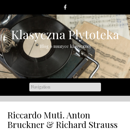
Skip
to
content
Klasyczna Płytoteka
Blog o muzyce klasycznej
Riccardo Muti. Anton
Bruckner & Richard Strauss